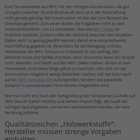
Eine Terrassendiele aus WPC mit der richtigen Konstruktion, die gut
und gern zwischen 20 und 30 Jahre alt wird, ist in der Anschaffung
nicht gerade günstig. Mit Konstruktion ist hier der zum Beispiel der
Unterbau gemeint. Zum einen dürfen die Traglatten nicht zu weit
auseinanderstehen, um zu vermeiden, dass die
WPC Dielen
an
Stabilität verlieren. Zudem sollte der Abstand zwischen den einzelnen
Dielen nicht zu gering gewählt werden, damit eine entsprechende
Durchlüftung gegeben ist. Besonders für die Reinigung und das
Abtrocknen der WPC Terrasse in Holzoptik ist das wichtig. Des
Weiteren muss das Gefälle stimmen, denn ansonsten kann das Wasser
nicht ablaufen, und bleibt auf den WPC Dielen stehen. All das ist kein
Hexenwerk, doch diese Dinge gilt es zu beachten. Wer sich um die
Konstruktion möglichst wenig Gedanken machen will, der kann auch
auf ein
WPC Komplett-Set
zurückgreifen, bei dem das passende
Zubehör in ausreichender Form bereits mitgeliefert wird.
Wer nun nicht erst nach der Fertigstellung der Terrasse ein Lächeln auf
dem Gesicht haben möchte und seinem Impuls folgt, der kauft die
richtigen Sparangebote, von einem spezialisierten Händler, der eine
Beratung anbietet.
Qualitätszeichen „Holzwerkstoffe“:
Hersteller müssen strenge Vorgaben
einhalten