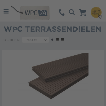
Suche
WPC TERRASSENDIELEN
Absteigend
Anzeigen
SORTIEREN
sortieren
als
Liste
Liste