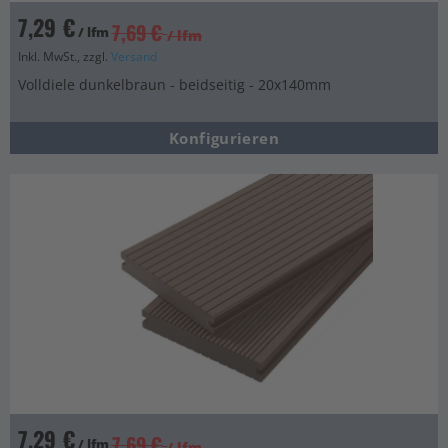
7,29 €
7,69 €
/ lfm
/ lfm
Inkl. MwSt., zzgl.
Versand
Volldiele dunkelbraun - beidseitig - 20x140mm
Konfigurieren
7,29 €
7,69 €
/ lfm
/ lfm