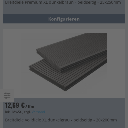
Breitdiele Premium XL dunkelbraun - beidseitig - 25x250mm
Konfigurieren
12,69 €
Einkaufsoptionen
/ lfm
Inkl. MwSt., zzgl.
Versand
Breitdiele Volldiele XL dunkelgrau - beidseitig - 20x200mm