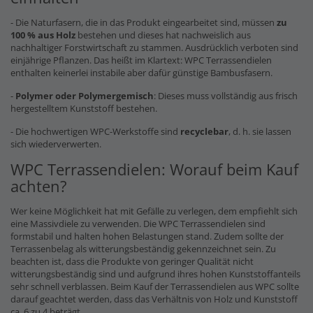
- Die Naturfasern, die in das Produkt eingearbeitet sind, müssen
zu
100 % aus Holz
bestehen und dieses hat nachweislich aus
nachhaltiger Forstwirtschaft zu stammen. Ausdrücklich verboten sind
einjährige Pflanzen. Das heißt im Klartext: WPC Terrassendielen
enthalten keinerlei instabile aber dafür günstige Bambusfasern.
-
Polymer oder Polymergemisch
: Dieses muss vollständig aus frisch
hergestelltem Kunststoff bestehen.
- Die hochwertigen WPC-Werkstoffe sind
recyclebar
, d. h. sie lassen
sich wiederverwerten.
WPC Terrassendielen: Worauf beim Kauf
achten?
Wer keine Möglichkeit hat mit Gefälle zu verlegen, dem empfiehlt sich
eine Massivdiele zu verwenden. Die WPC Terrassendielen sind
formstabil und halten hohen Belastungen stand. Zudem sollte der
Terrassenbelag als witterungsbeständig gekennzeichnet sein. Zu
beachten ist, dass die Produkte von geringer Qualität nicht
witterungsbeständig sind und aufgrund ihres hohen Kunststoffanteils
sehr schnell verblassen. Beim Kauf der Terrassendielen aus WPC sollte
darauf geachtet werden, dass das Verhältnis von Holz und Kunststoff
ca. 6 zu 4 beträgt.