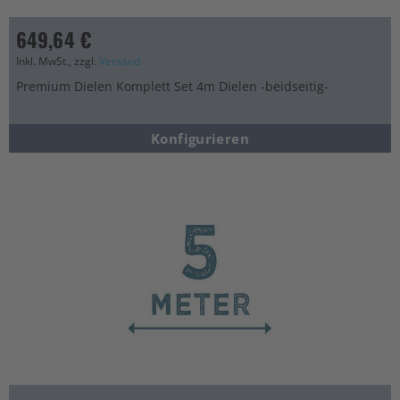
649,64 €
Inkl. MwSt., zzgl.
Versand
Premium Dielen Komplett Set 4m Dielen -beidseitig-
Konfigurieren