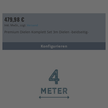
479,98 €
Inkl. MwSt., zzgl.
Versand
Premium Dielen Komplett Set 3m Dielen -beidseitig-
Konfigurieren