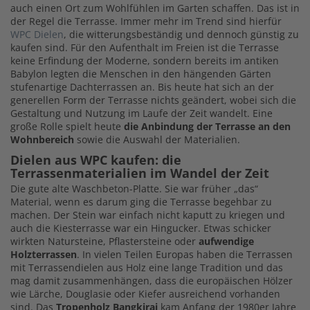
auch einen Ort zum Wohlfühlen im Garten schaffen. Das ist in
der Regel die Terrasse. Immer mehr im Trend sind hierfür
WPC Dielen
, die witterungsbeständig und dennoch günstig zu
kaufen sind. Für den Aufenthalt im Freien ist die Terrasse
keine Erfindung der Moderne, sondern bereits im antiken
Babylon legten die Menschen in den hängenden Gärten
stufenartige Dachterrassen an. Bis heute hat sich an der
generellen Form der Terrasse nichts geändert, wobei sich die
Gestaltung und Nutzung im Laufe der Zeit wandelt. Eine
große Rolle spielt heute
die Anbindung der Terrasse an den
Wohnbereich
sowie die Auswahl der Materialien.
Dielen aus WPC kaufen: die
Terrassenmaterialien im Wandel der Zeit
Die gute alte Waschbeton-Platte. Sie war früher „das“
Material, wenn es darum ging die Terrasse begehbar zu
machen. Der Stein war einfach nicht kaputt zu kriegen und
auch die Kiesterrasse war ein Hingucker. Etwas schicker
wirkten Natursteine, Pflastersteine oder
aufwendige
Holzterrassen
. In vielen Teilen Europas haben die Terrassen
mit Terrassendielen aus Holz eine lange Tradition und das
mag damit zusammenhängen, dass die europäischen Hölzer
wie Lärche, Douglasie oder Kiefer ausreichend vorhanden
sind. Das
Tropenholz Bangkirai
kam Anfang der 1980er Jahre