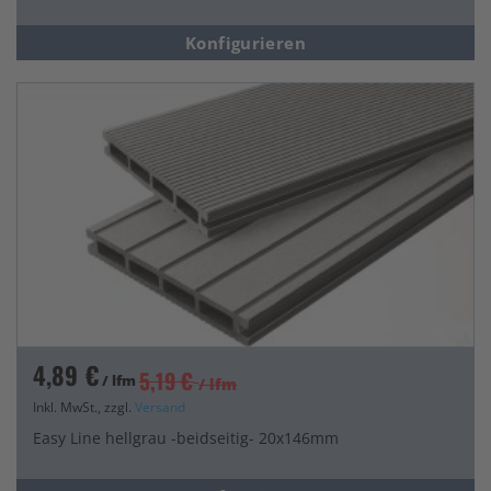
Konfigurieren
4,89 €
5,19 €
/ lfm
/ lfm
Inkl. MwSt., zzgl.
Versand
Easy Line hellgrau -beidseitig- 20x146mm