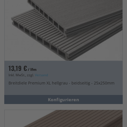
13,19 €
/ lfm
Inkl. MwSt., zzgl.
Versand
Breitdiele Premium XL hellgrau - beidseitig - 25x250mm
Konfigurieren