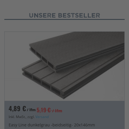
Unsere Bestseller
4,89 €
5,19 €
/ lfm
/ lfm
Inkl. MwSt., zzgl.
Versand
Easy Line dunkelgrau -beidseitig- 20x146mm