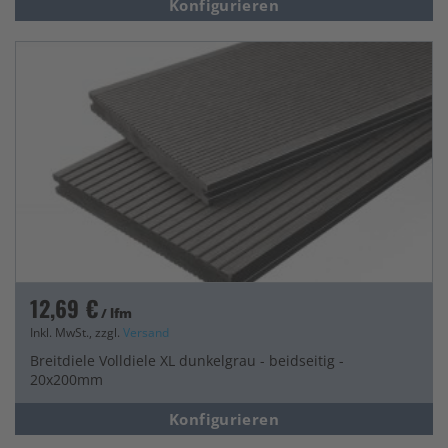
Konfigurieren
12,69 €
/ lfm
Inkl. MwSt., zzgl.
Versand
Breitdiele Volldiele XL dunkelgrau - beidseitig -
20x200mm
Konfigurieren