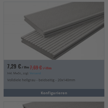
7,29 €
7,69 €
/ lfm
/ lfm
Inkl. MwSt., zzgl.
Versand
Volldiele hellgrau - beidseitig - 20x140mm
Konfigurieren