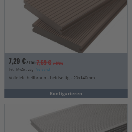
7,29 €
7,69 €
/ lfm
/ lfm
Inkl. MwSt., zzgl.
Versand
Volldiele hellbraun - beidseitig - 20x140mm
Konfigurieren