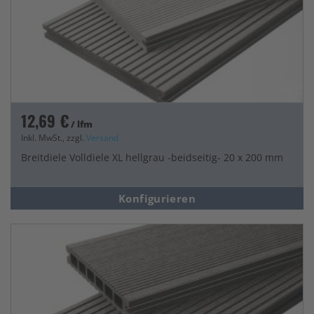
12,69 €
/ lfm
Inkl. MwSt., zzgl.
Versand
Breitdiele Volldiele XL hellgrau -beidseitig- 20 x 200 mm
Konfigurieren