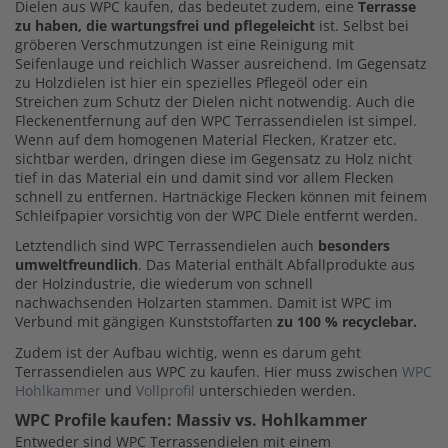
Dielen aus WPC kaufen, das bedeutet zudem, eine
Terrasse
zu haben, die wartungsfrei und pflegeleicht
ist. Selbst bei
gröberen Verschmutzungen ist eine Reinigung mit
Seifenlauge und reichlich Wasser ausreichend. Im Gegensatz
zu Holzdielen ist hier ein spezielles Pflegeöl oder ein
Streichen zum Schutz der Dielen nicht notwendig. Auch die
Fleckenentfernung auf den WPC Terrassendielen ist simpel.
Wenn auf dem homogenen Material Flecken, Kratzer etc.
sichtbar werden, dringen diese im Gegensatz zu Holz nicht
tief in das Material ein und damit sind vor allem Flecken
schnell zu entfernen. Hartnäckige Flecken können mit feinem
Schleifpapier vorsichtig von der WPC Diele entfernt werden.
Letztendlich sind WPC Terrassendielen auch
besonders
umweltfreundlich
. Das Material enthält Abfallprodukte aus
der Holzindustrie, die wiederum von schnell
nachwachsenden Holzarten stammen. Damit ist WPC im
Verbund mit gängigen Kunststoffarten
zu 100 % recyclebar.
Zudem ist der Aufbau wichtig, wenn es darum geht
Terrassendielen aus WPC zu kaufen. Hier muss zwischen
WPC
Hohlkammer
und
Vollprofil
unterschieden werden.
WPC Profile kaufen: Massiv vs. Hohlkammer
Entweder sind WPC Terrassendielen mit einem