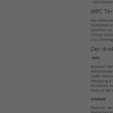
- Die hochwe
WPC Ter
Wer keine Mö
formstabil u
beachten ist
schnell verb
6 zu 4 beträg
Der dire
WPC
Material: Ve
Wetterbestän
Optik: Gleic
Reinigung & 
Sicherheit: 
Preis: In der
Echtholz
Material: Ver
Wetterbestän