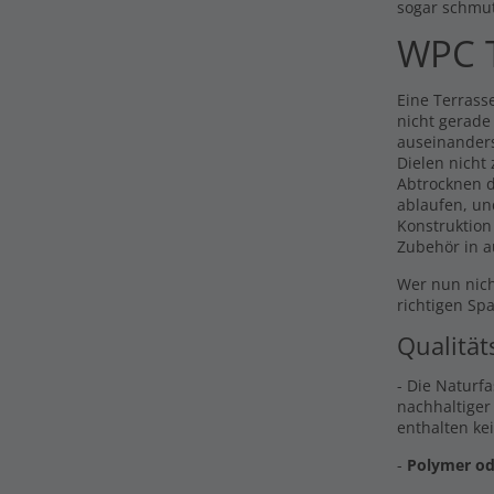
sogar schmu
WPC T
Eine Terrasse
nicht gerade
auseinander
Dielen nicht
Abtrocknen d
ablaufen, un
Konstruktion
Zubehör in a
Wer nun nich
richtigen Sp
Qualität
- Die Naturf
nachhaltiger
enthalten ke
-
Polymer od