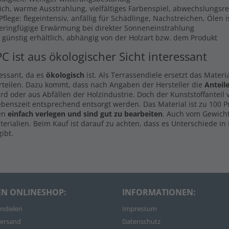
lich, warme Ausstrahlung, vielfältiges Farbenspiel, abwechslungsr
flege: flegeintensiv, anfällig für Schädlinge, Nachstreichen, Ölen 
Geringfügige Erwärmung bei direkter Sonneneinstrahlung
s günstig erhältlich, abhängig von der Holzart bzw. dem Produkt
PC ist aus ökologischer Sicht interessant
ressant, da es
ökologisch
ist. Als Terrassendiele ersetzt das Materi
rteilen. Dazu kommt, dass nach Angaben der Hersteller die
Anteil
d oder aus Abfällen der Holzindustrie. Doch der Kunststoffanteil
ebenszeit entsprechend entsorgt werden. Das Material ist zu 100 
len
einfach verlegen und sind gut zu bearbeiten
. Auch vom Gewicht
rialien. Beim Kauf ist darauf zu achten, dass es Unterschiede in 
ibt.
EN ONLINESHOP:
INFORMATIONEN:
ndielen
Impressum
ersand
Datenschutz