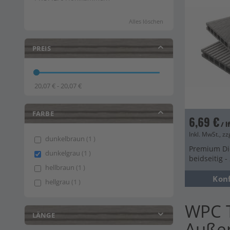
Alles löschen
PREIS
20,07 € - 20,07 €
FARBE
6,69 €
/ 
Inkl. MwSt., zz
item
dunkelbraun
1
Premium Die
item
dunkelgrau
1
beidseitig 
item
hellbraun
1
Kon
item
hellgrau
1
WPC T
LÄNGE
Auße