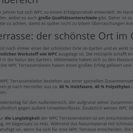
n Jahren hat sich WPC zu einem Erfolgsprodukt entwickelt. Im Hande
len, wobei es auch
große Qualitätsunterschiede
gibt. Daher ist e
kte zu achten, damit es später nicht zu bösen Überraschungen ko
errasse: der schönste Ort im
dmuster Breitdiele
Volldielen XL Komplett Set 5m
ldiele XL hellbraun -
Dielen -beidseitig-
dseitig-
 ist noch immer einer der schönsten Orte im Garten und es wirkt 
931,02 €
0 €
hnlichen Werkstoff wie WPC
ausgelegt ist. Die Holzoptik schafft 
Inkl. MwSt., zzgl.
Versand
 in die Natur des Gartens. Mittlerweile haben sich zu den klassisc
l. MwSt., zzgl.
Versand
. Die WPC Terrassendielen haben einen großen Erfolg gefeiert und
Volldielen Komplett Set 3m
ehörpackung Schrauben +
Dielen -beidseitig-
ps
505,18 €
99 €
WPC Terrassendielen bestehen aus einer speziellen Zusammensetzun
Inkl. MwSt., zzgl.
Versand
hen je nach Hersteller aus ca.
60 % Holzfasern, 40 % Polyethylen
u
l. MwSt., zzgl.
Versand
ten.
Handmuster Premium Diele
itdiele Volldiele XL
dunkelbraun -beidseitig-
kelgrau - beidseitig -
Bodenbelag für den Außenbereich, der aufgrund seiner Zusammenset
0,00 €
x200mm
findlich gegen äußere Umwelteinflüsse. Zusätzlich weisen WPC Di
69 €
/ lfm
Inkl. MwSt., zzgl.
Versand
nur
die Langlebigkeit
der WPC Terrassendielen ist ein entscheidend
l. MwSt., zzgl.
Versand
ng, im Gegensatz zu Holz. Während das Naturmaterial mit Schmut
eruhigt sei, wenn Sie sich für eine WPC Terrasse entscheiden. Die