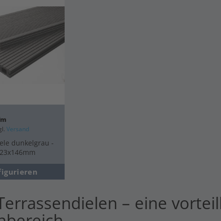
lfm
gl.
Versand
le dunkelgrau -
- 23x146mm
figurieren
errassendielen – eine vorteil
nbereich