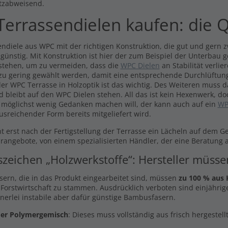
tzabweisend.
errassendielen kaufen: die Q
ndiele aus WPC mit der richtigen Konstruktion, die gut und gern zw
 günstig. Mit Konstruktion ist hier der zum Beispiel der Unterbau 
stehen, um zu vermeiden, dass die
WPC Dielen
an Stabilität verli
 zu gering gewählt werden, damit eine entsprechende Durchlüftung
er WPC Terrasse in Holzoptik ist das wichtig. Des Weiteren muss 
d bleibt auf den WPC Dielen stehen. All das ist kein Hexenwerk, do
 möglichst wenig Gedanken machen will, der kann auch auf ein
WP
usreichender Form bereits mitgeliefert wird.
t erst nach der Fertigstellung der Terrasse ein Lächeln auf dem G
arangebote, von einem spezialisierten Händler, der eine Beratung a
szeichen „Holzwerkstoffe“: Hersteller müss
asern, die in das Produkt eingearbeitet sind, müssen
zu 100 % aus 
 Forstwirtschaft zu stammen. Ausdrücklich verboten sind einjährige
inerlei instabile aber dafür günstige Bambusfasern.
er Polymergemisch
: Dieses muss vollständig aus frisch hergestel