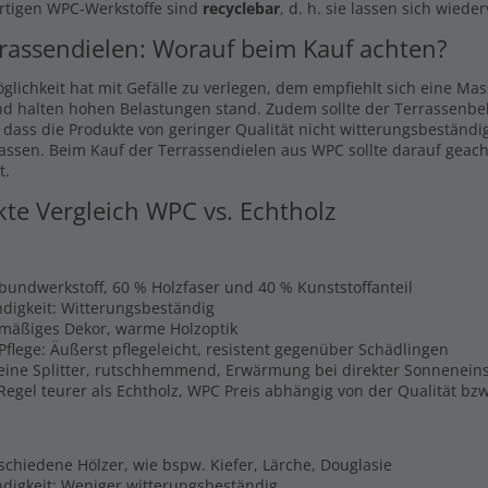
rtigen WPC-Werkstoffe sind
recyclebar
, d. h. sie lassen sich wiede
rassendielen: Worauf beim Kauf achten?
glichkeit hat mit Gefälle zu verlegen, dem empfiehlt sich eine Ma
nd halten hohen Belastungen stand. Zudem sollte der Terrassenbel
, dass die Produkte von geringer Qualität nicht witterungsbeständi
lassen. Beim Kauf der Terrassendielen aus WPC sollte darauf geach
t.
kte Vergleich WPC vs. Echtholz
rbundwerkstoff, 60 % Holzfaser und 40 % Kunststoffanteil
digkeit: Witterungsbeständig
hmäßiges Dekor, warme Holzoptik
Pflege: Äußerst pflegeleicht, resistent gegenüber Schädlingen
Keine Splitter, rutschhemmend, Erwärmung bei direkter Sonnenein
 Regel teurer als Echtholz, WPC Preis abhängig von der Qualität b
schiedene Hölzer, wie bspw. Kiefer, Lärche, Douglasie
digkeit: Weniger witterungsbeständig