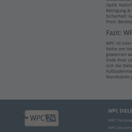
Optik: Natür
Reinigung & P
Sicherheit: 
Preis: Bereit
Fazit: W
WPC ist inte
Reihe von Vo
gewonnen wir
Ende Ihrer L
sich die Die
Fußbodenmate
Wandstärke g
WPC DIEL
WPC Terrasse
WPC Musterv