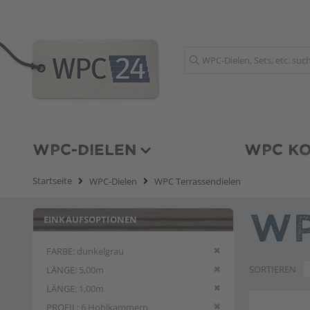
Suche
WPC-DIELEN
WPC KO
Startseite
WPC-Dielen
WPC Terrassendielen
EINKAUFSOPTIONEN
WP
Diesen Artikel entfern
FARBE
dunkelgrau
Diesen Artikel entfern
SORTIEREN
LÄNGE
5,00m
Diesen Artikel entfern
LÄNGE
1,00m
Diesen Artikel entfern
PROFIL
6 Hohlkammern