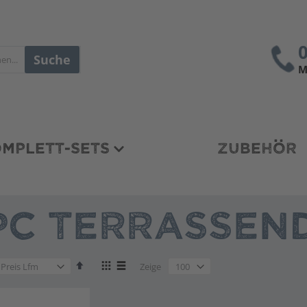
Suche
M
MPLETT-SETS
ZUBEHÖR
C TERRASSEND
en
Absteigend
Anzeigen
en
Zeige
sortieren
als
en
Liste
Liste
en