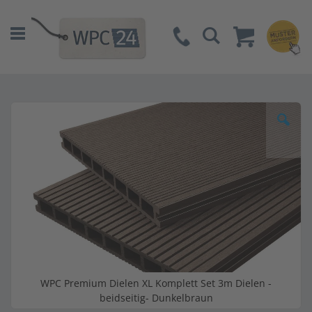
Suche
Zum
Ende
der
Bildgalerie
springen
WPC Premium Dielen XL Komplett Set 3m Dielen -
beidseitig- Dunkelbraun