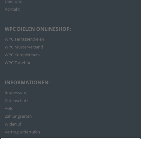
Über uns
Kontakt
WPC DIELEN ONLINESHOP:
WPC Terrassendielen
WPC Musterversand
WPC Komplettsets
WPC Zubehör
INFORMATIONEN:
Impressum
Datenschutz
AGB
Zahlungsarten
Widerruf
Vertrag widerrufen
Bestellvorgang