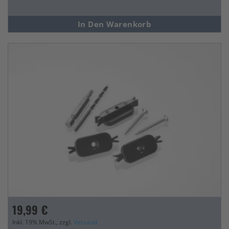
In Den Warenkorb
19,99 €
Inkl. 19% MwSt., zzgl.
Versand