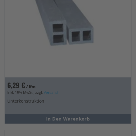
6,29 €
/ lfm
Inkl. 19% MwSt., zzgl.
Versand
Unterkonstruktion
In Den Warenkorb