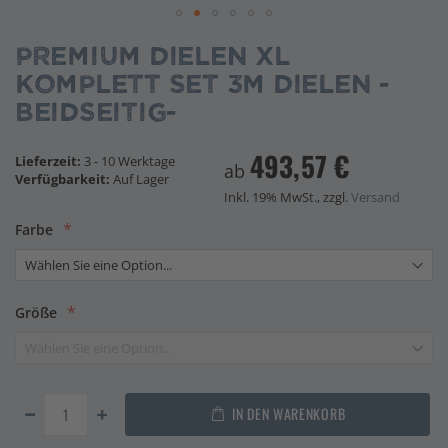
Zum
Anfang
Premium Dielen XL
der
Bildgalerie
Komplett Set 3m Dielen -
springen
beidseitig-
493,57 €
Lieferzeit:
3 - 10 Werktage
ab
Verfügbarkeit:
Auf Lager
Inkl. 19% MwSt., zzgl.
Versand
Farbe
Größe
IN DEN WARENKORB