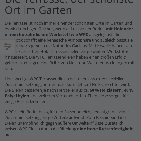
Ort im Garten
Die Terrasse ist noch immer einer der schönsten Orte im Garten und
es wirkt noch gemütlicher, wenn auf dieser der Boden
mit Holz oder
einem holzähnlichen Werkstoff wie WPC
ausgelegt ist. Die
Holzoptik schafft eine behagliche Atmosphäre und zugleich passt sie
auch hervorragend in die Natur des Gartens. Mittlerweile haben sich
zu den klassischen Holz-Terrassendielen einige weitere Werkstoffe
Einkaufsoptionen
hinzugesellt. Die WPC Terrassendielen haben einen großen Erfolg
gefeiert und zogen eine Reihe von Neu- und Weiterentwicklungen mit
sich.
Hochwertige WPC Terrassendielen bestehen aus einer speziellen
Zusammensetzung, bei der nicht komplett auf Holz verzichtet wird.
Die Dielen bestehen je nach Hersteller aus ca.
60 % Holzfasern, 40 %
Polyethylen
und weiteren Verbundstoffen. Eben diese sorgen für
einige Besonderheiten.
WPC ist ein Bodenbelag für den Außenbereich, der aufgrund seiner
Zusammensetzung einige Vorteile aufweist. Zum Beispiel sind die
Dielen unempfindlich gegen äußere Umwelteinflüsse. Zusätzlich
weisen WPC Dielen durch die Riffelung
eine hohe Rutschfestigkeit
auf.