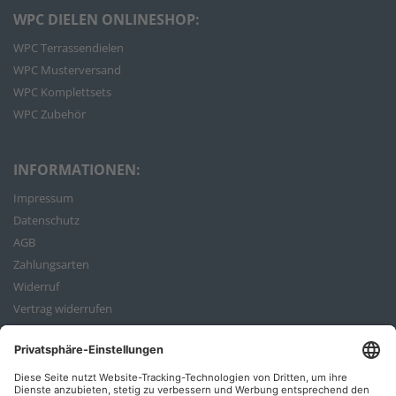
WPC DIELEN ONLINESHOP:
WPC Terrassendielen
WPC Musterversand
WPC Komplettsets
WPC Zubehör
INFORMATIONEN:
Impressum
Datenschutz
AGB
Zahlungsarten
Widerruf
Vertrag widerrufen
Bestellvorgang
ZAHLUNGSARTEN: