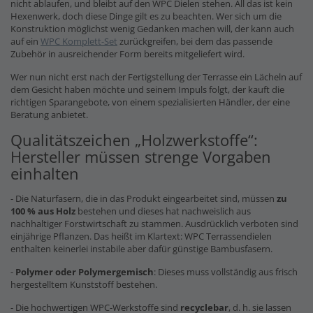
nicht ablaufen, und bleibt auf den WPC Dielen stehen. All das ist kein
Hexenwerk, doch diese Dinge gilt es zu beachten. Wer sich um die
Konstruktion möglichst wenig Gedanken machen will, der kann auch
auf ein
WPC Komplett-Set
zurückgreifen, bei dem das passende
Zubehör in ausreichender Form bereits mitgeliefert wird.
Wer nun nicht erst nach der Fertigstellung der Terrasse ein Lächeln auf
dem Gesicht haben möchte und seinem Impuls folgt, der kauft die
richtigen Sparangebote, von einem spezialisierten Händler, der eine
Beratung anbietet.
Qualitätszeichen „Holzwerkstoffe“:
Hersteller müssen strenge Vorgaben
einhalten
- Die Naturfasern, die in das Produkt eingearbeitet sind, müssen
zu
100 % aus Holz
bestehen und dieses hat nachweislich aus
nachhaltiger Forstwirtschaft zu stammen. Ausdrücklich verboten sind
einjährige Pflanzen. Das heißt im Klartext: WPC Terrassendielen
enthalten keinerlei instabile aber dafür günstige Bambusfasern.
-
Polymer oder Polymergemisch
: Dieses muss vollständig aus frisch
hergestelltem Kunststoff bestehen.
- Die hochwertigen WPC-Werkstoffe sind
recyclebar
, d. h. sie lassen