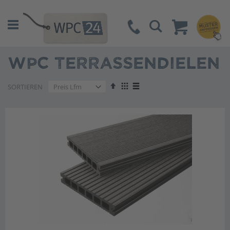
Suche
WPC TERRASSENDIELEN
Absteigend
Anzeigen
SORTIEREN
sortieren
als
Liste
Liste