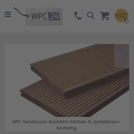
Suche
Zum
Ende
der
Bildgalerie
springen
WPC Handmuster Breitdiele Volldiele XL dunkelbraun -
beidseitig-
Zum