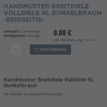
Anfang
Handmuster Breitdiele
der
Bildgalerie
Volldiele XL dunkelbraun
springen
-beidseitig-
0,00 €
Lieferzeit:
2 - 3 Werktage
Verfügbarkeit:
Auf Lager
Inkl. 19% MwSt., zzgl.
Versand
IN DEN WARENKORB
Handmuster Breitdiele Volldiele XL
dunkelbraun
Sie erhalten ein kostenfreies Muster.