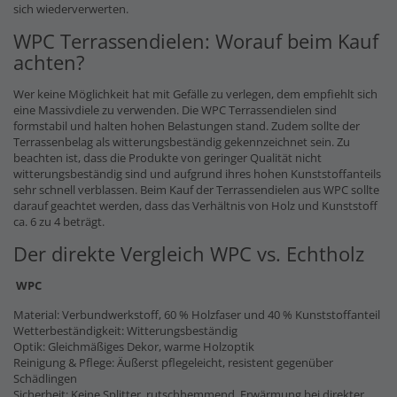
sich wiederverwerten.
WPC Terrassendielen: Worauf beim Kauf
achten?
Wer keine Möglichkeit hat mit Gefälle zu verlegen, dem empfiehlt sich
eine Massivdiele zu verwenden. Die WPC Terrassendielen sind
formstabil und halten hohen Belastungen stand. Zudem sollte der
Terrassenbelag als witterungsbeständig gekennzeichnet sein. Zu
beachten ist, dass die Produkte von geringer Qualität nicht
witterungsbeständig sind und aufgrund ihres hohen Kunststoffanteils
sehr schnell verblassen. Beim Kauf der Terrassendielen aus WPC sollte
darauf geachtet werden, dass das Verhältnis von Holz und Kunststoff
ca. 6 zu 4 beträgt.
Der direkte Vergleich WPC vs. Echtholz
WPC
Material: Verbundwerkstoff, 60 % Holzfaser und 40 % Kunststoffanteil
Wetterbeständigkeit: Witterungsbeständig
Optik: Gleichmäßiges Dekor, warme Holzoptik
Reinigung & Pflege: Äußerst pflegeleicht, resistent gegenüber
Schädlingen
Sicherheit: Keine Splitter, rutschhemmend, Erwärmung bei direkter