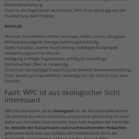
Sonneneinstrahlung
Preis: In der Regel teurer als Echtholz, WPC Preis abhängig von der
Qualität bzw. dem Produkt
Echtholz
Material: Verschiedene Hölzer, wie bspw. Kiefer, Lärche, Douglasie
Wetterbeständigkeit: Weniger witterungsbeständig
Optik: Natürlich, warme Ausstrahlung, vielfältiges Farbenspiel,
abwechslungsreich im Muster
Reinigung & Pflege: flegeintensiv, anfällig für Schädlinge,
Nachstreichen, Ölen ist notwendig
Sicherheit: Geringfügige Erwärmung bei direkter Sonneneinstrahlung
Preis: Bereits günstig erhältlich, abhängig von der Holzart bzw. dem
Produkt
Fazit: WPC ist aus ökologischer Sicht
interessant
WPC ist interessant, da es
ökologisch
ist. Als Terrassendiele ersetzt
das Material die reinen Holzdielen und punktet gleichzeitig mit einer
Reihe von Vorteilen. Dazu kommt, dass nach Angaben der Hersteller
die
Anteile der Naturfasern
aus nachwachsenden Holzarten
gewonnen wird oder aus Abfällen der Holzindustrie. Doch der
Kunststoffanteil verrottet nicht und daher müssen WPC