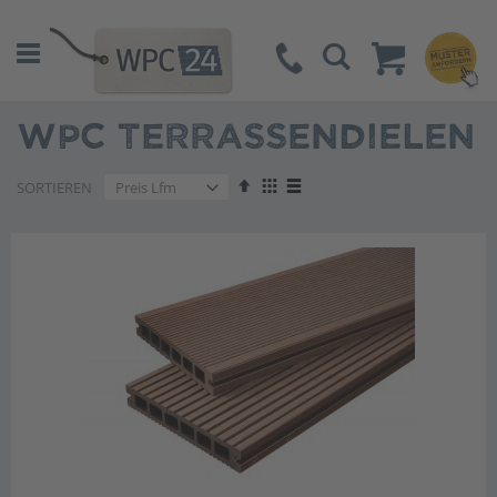
Suche
WPC TERRASSENDIELEN
Absteigend
Anzeigen
SORTIEREN
sortieren
als
Liste
Liste