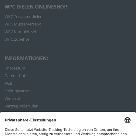
WPC DIELEN ONLINESHOP:
WPC Terrassendielen
WPC Musterversand
WPC Komplettsets
WPC Zubehör
INFORMATIONEN:
Impressum
Datenschutz
AGB
Zahlungsarten
Widerruf
Vertrag widerrufen
Bestellvorgang
ZAHLUNGSARTEN: