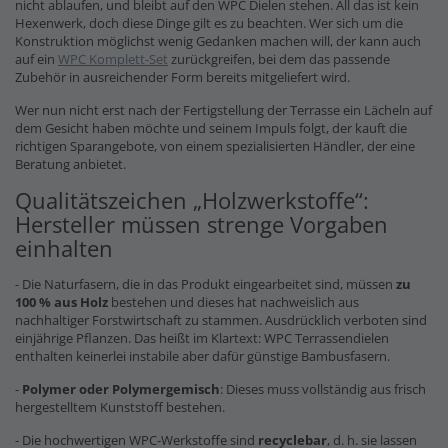
nicht ablaufen, und bleibt auf den WPC Dielen stehen. All das ist kein
Hexenwerk, doch diese Dinge gilt es zu beachten. Wer sich um die
Konstruktion möglichst wenig Gedanken machen will, der kann auch
auf ein
WPC Komplett-Set
zurückgreifen, bei dem das passende
Zubehör in ausreichender Form bereits mitgeliefert wird.
Wer nun nicht erst nach der Fertigstellung der Terrasse ein Lächeln auf
dem Gesicht haben möchte und seinem Impuls folgt, der kauft die
richtigen Sparangebote, von einem spezialisierten Händler, der eine
Beratung anbietet.
Qualitätszeichen „Holzwerkstoffe“:
Hersteller müssen strenge Vorgaben
einhalten
- Die Naturfasern, die in das Produkt eingearbeitet sind, müssen
zu
100 % aus Holz
bestehen und dieses hat nachweislich aus
nachhaltiger Forstwirtschaft zu stammen. Ausdrücklich verboten sind
einjährige Pflanzen. Das heißt im Klartext: WPC Terrassendielen
enthalten keinerlei instabile aber dafür günstige Bambusfasern.
-
Polymer oder Polymergemisch
: Dieses muss vollständig aus frisch
hergestelltem Kunststoff bestehen.
- Die hochwertigen WPC-Werkstoffe sind
recyclebar
, d. h. sie lassen