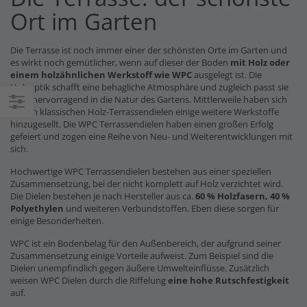
Ort im Garten
Die Terrasse ist noch immer einer der schönsten Orte im Garten und
es wirkt noch gemütlicher, wenn auf dieser der Boden
mit Holz oder
einem holzähnlichen Werkstoff wie WPC
ausgelegt ist. Die
Holzoptik schafft eine behagliche Atmosphäre und zugleich passt sie
auch hervorragend in die Natur des Gartens. Mittlerweile haben sich
zu den klassischen Holz-Terrassendielen einige weitere Werkstoffe
Einkaufsoptionen
hinzugesellt. Die WPC Terrassendielen haben einen großen Erfolg
gefeiert und zogen eine Reihe von Neu- und Weiterentwicklungen mit
sich.
Hochwertige WPC Terrassendielen bestehen aus einer speziellen
Zusammensetzung, bei der nicht komplett auf Holz verzichtet wird.
Die Dielen bestehen je nach Hersteller aus ca.
60 % Holzfasern, 40 %
Polyethylen
und weiteren Verbundstoffen. Eben diese sorgen für
einige Besonderheiten.
WPC ist ein Bodenbelag für den Außenbereich, der aufgrund seiner
Zusammensetzung einige Vorteile aufweist. Zum Beispiel sind die
Dielen unempfindlich gegen äußere Umwelteinflüsse. Zusätzlich
weisen WPC Dielen durch die Riffelung
eine hohe Rutschfestigkeit
auf.