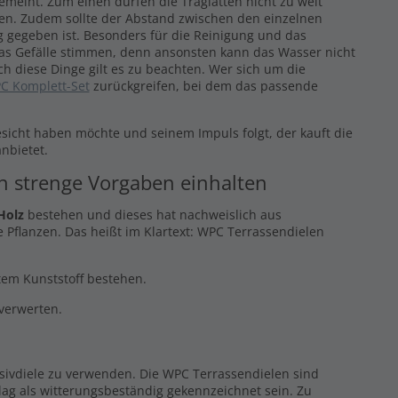
gemeint. Zum einen dürfen die Traglatten nicht zu weit
eren. Zudem sollte der Abstand zwischen den einzelnen
 gegeben ist. Besonders für die Reinigung und das
das Gefälle stimmen, denn ansonsten kann das Wasser nicht
ch diese Dinge gilt es zu beachten. Wer sich um die
C Komplett-Set
zurückgreifen, bei dem das passende
esicht haben möchte und seinem Impuls folgt, der kauft die
nbietet.
en strenge Vorgaben einhalten
Holz
bestehen und dieses hat nachweislich aus
 Pflanzen. Das heißt im Klartext: WPC Terrassendielen
ltem Kunststoff bestehen.
rverwerten.
ssivdiele zu verwenden. Die WPC Terrassendielen sind
ag als witterungsbeständig gekennzeichnet sein. Zu