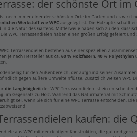
errasse: der schönste Ort im
 ist noch immer einer der schönsten Orte im Garten und es wirkt 
hnlichen Werkstoff wie WPC
ausgelegt ist. Die Holzoptik schafft 
 in die Natur des Gartens. Mittlerweile haben sich zu den klassisc
. Die WPC Terrassendielen haben einen großen Erfolg gefeiert und
WPC Terrassendielen bestehen aus einer speziellen Zusammensetzun
hen je nach Hersteller aus ca.
60 % Holzfasern, 40 % Polyethylen
u
ten.
Bodenbelag für den Außenbereich, der aufgrund seiner Zusammenset
findlich gegen äußere Umwelteinflüsse. Zusätzlich weisen WPC Di
nur
die Langlebigkeit
der WPC Terrassendielen ist ein entscheidend
ng, im Gegensatz zu Holz. Während das Naturmaterial mit Schmut
eruhigt sei, wenn Sie sich für eine WPC Terrasse entscheiden. Die
tzabweisend.
errassendielen kaufen: die Q
ndiele aus WPC mit der richtigen Konstruktion, die gut und gern zw