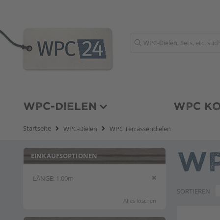
Suche
WPC-DIELEN
WPC KO
Startseite
WPC-Dielen
WPC Terrassendielen
EINKAUFSOPTIONEN
WP
Diesen Artikel entfern
LÄNGE
1,00m
SORTIEREN
Alles löschen