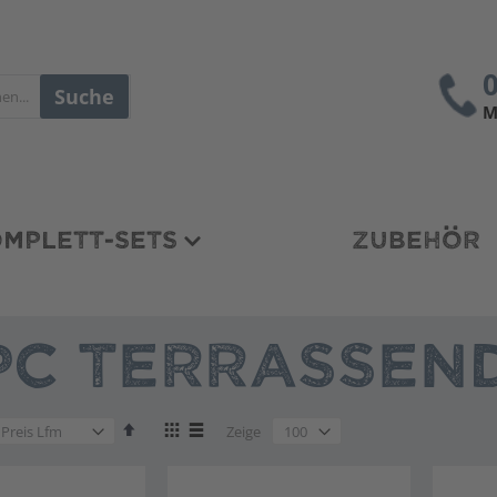
Suche
M
MPLETT-SETS
ZUBEHÖR
C TERRASSEND
en
Absteigend
Anzeigen
Zeige
sortieren
als
Liste
Liste