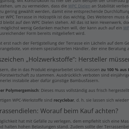
 günstig. Mit Konstruktion ist hier der zum Beispiel der Unterbau 
stehen, um zu vermeiden, dass die
WPC Dielen
an Stabilität verli
 zu gering gewählt werden, damit eine entsprechende Durchlüftung
er WPC Terrasse in Holzoptik ist das wichtig. Des Weiteren muss 
d bleibt auf den WPC Dielen stehen. All das ist kein Hexenwerk, do
 möglichst wenig Gedanken machen will, der kann auch auf ein
WP
usreichender Form bereits mitgeliefert wird.
t erst nach der Fertigstellung der Terrasse ein Lächeln auf dem G
arangebote, von einem spezialisierten Händler, der eine Beratung a
szeichen „Holzwerkstoffe“: Hersteller müss
asern, die in das Produkt eingearbeitet sind, müssen
zu 100 % aus 
 Forstwirtschaft zu stammen. Ausdrücklich verboten sind einjährige
inerlei instabile aber dafür günstige Bambusfasern.
er Polymergemisch
: Dieses muss vollständig aus frisch hergestel
rtigen WPC-Werkstoffe sind
recyclebar
, d. h. sie lassen sich wiede
rassendielen: Worauf beim Kauf achten?
glichkeit hat mit Gefälle zu verlegen, dem empfiehlt sich eine Ma
nd halten hohen Belastungen stand. Zudem sollte der Terrassenbel