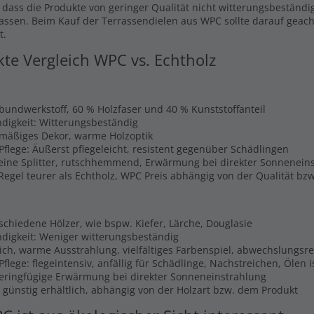
, dass die Produkte von geringer Qualität nicht witterungsbeständi
lassen. Beim Kauf der Terrassendielen aus WPC sollte darauf geach
t.
kte Vergleich WPC vs. Echtholz
rbundwerkstoff, 60 % Holzfaser und 40 % Kunststoffanteil
digkeit: Witterungsbeständig
hmäßiges Dekor, warme Holzoptik
Pflege: Äußerst pflegeleicht, resistent gegenüber Schädlingen
Keine Splitter, rutschhemmend, Erwärmung bei direkter Sonnenein
 Regel teurer als Echtholz, WPC Preis abhängig von der Qualität b
schiedene Hölzer, wie bspw. Kiefer, Lärche, Douglasie
digkeit: Weniger witterungsbeständig
lich, warme Ausstrahlung, vielfältiges Farbenspiel, abwechslungsr
flege: flegeintensiv, anfällig für Schädlinge, Nachstreichen, Ölen 
Geringfügige Erwärmung bei direkter Sonneneinstrahlung
s günstig erhältlich, abhängig von der Holzart bzw. dem Produkt