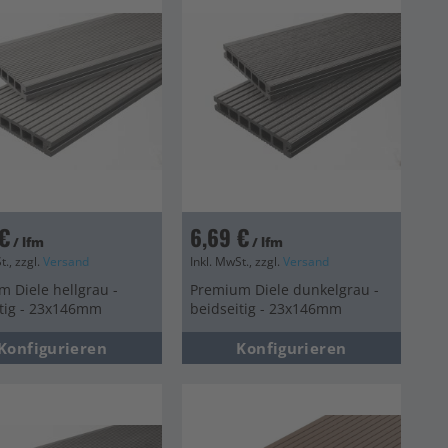
€
6,69 €
/ lfm
/ lfm
t., zzgl.
Versand
Inkl. MwSt., zzgl.
Versand
 Diele hellgrau -
Premium Diele dunkelgrau -
itig - 23x146mm
beidseitig - 23x146mm
Konfigurieren
Konfigurieren