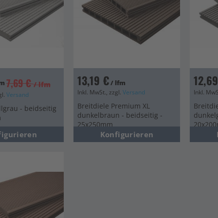
13,19 €
12,69
7,69 €
fm
/ lfm
/ lfm
Inkl. MwSt., zzgl.
Versand
Inkl. MwS
gl.
Versand
Breitdiele Premium XL
Breitdi
llgrau - beidseitig
dunkelbraun - beidseitig -
dunkelg
m
25x250mm
20x20
figurieren
Konfigurieren