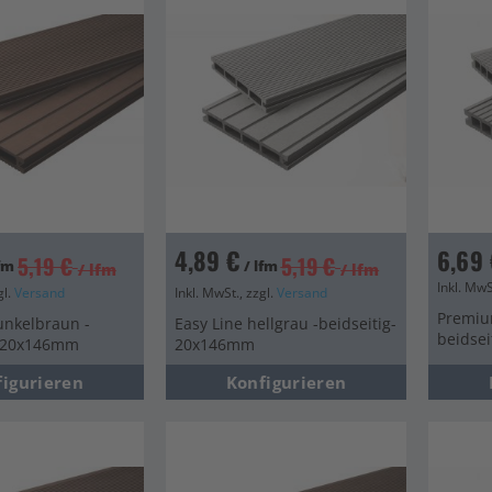
4,89 €
6,69 
5,19 €
5,19 €
lfm
/ lfm
/ lfm
/ lfm
Inkl. MwS
gl.
Versand
Inkl. MwSt., zzgl.
Versand
Premium
unkelbraun -
Easy Line hellgrau -beidseitig-
beidse
- 20x146mm
20x146mm
figurieren
Konfigurieren