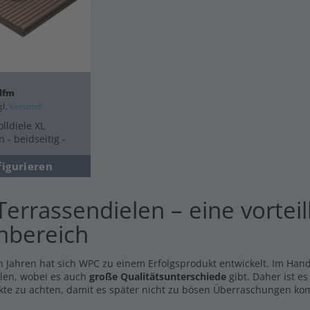
 lfm
gl.
Versand
olldiele XL
 - beidseitig -
figurieren
errassendielen – eine vorteil
nbereich
n Jahren hat sich WPC zu einem Erfolgsprodukt entwickelt. Im Hande
len, wobei es auch
große Qualitätsunterschiede
gibt. Daher ist e
kte zu achten, damit es später nicht zu bösen Überraschungen ko