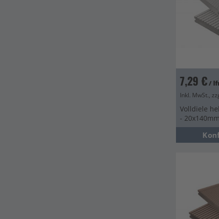
7,29 €
/ l
Inkl. MwSt., zz
Volldiele he
- 20x140m
Kon