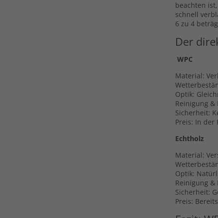
beachten ist
schnell verb
6 zu 4 beträg
Der dire
WPC
Material: Ve
Wetterbestän
Optik: Gleic
Reinigung & 
Sicherheit: 
Preis: In der
Echtholz
Material: Ver
Wetterbestän
Optik: Natür
Reinigung & P
Sicherheit: 
Preis: Bereit