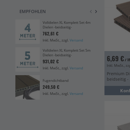
EMPFOHLEN
Volldielen XL Komplett Set 4m
Unt
Dielen -beidseitig-
Abs
762,61 €
13,
Inkl. MwSt., zzgl.
Versand
Ink
Volldielen XL Komplett Set 5m
Eas
Dielen -beidseitig-
Die
6,69 €
/ 
931,02 €
46
Inkl. MwSt., zz
Inkl. MwSt., zzgl.
Versand
Ink
Premium Di
Eas
beidseitig 
Fugendichtband
20
249,50 €
4,8
Kon
Inkl. MwSt., zzgl.
Versand
Ink