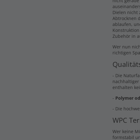
nicht gerade
auseinander
Dielen nicht
Abtrocknen d
ablaufen, un
Konstruktion
Zubehör in a
Wer nun nich
richtigen Sp
Qualität
- Die Naturf
nachhaltiger
enthalten ke
-
Polymer od
- Die hochwe
WPC Ter
Wer keine Mö
formstabil u