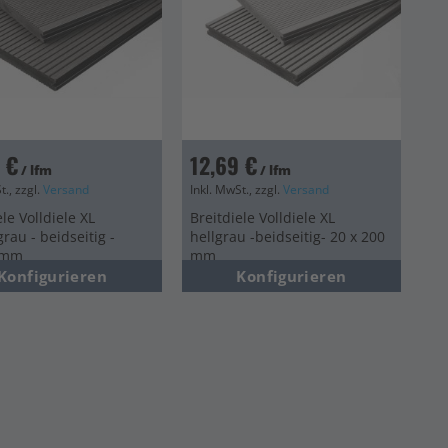
 €
12,69 €
/ lfm
/ lfm
t., zzgl.
Versand
Inkl. MwSt., zzgl.
Versand
ele Volldiele XL
Breitdiele Volldiele XL
rau - beidseitig -
hellgrau -beidseitig- 20 x 200
0mm
mm
Konfigurieren
Konfigurieren