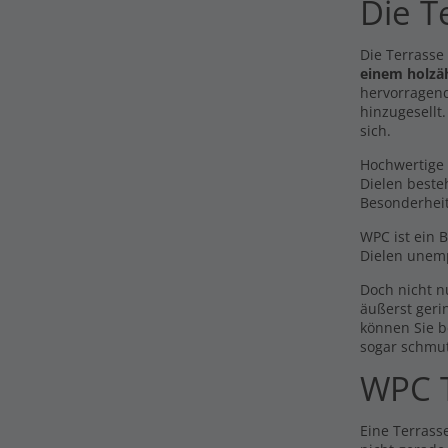
Die T
Die Terrasse
einem holzä
hervorragend
hinzugesellt
sich.
Hochwertige 
Dielen beste
Besonderhei
WPC ist ein 
Dielen unemp
Doch nicht 
äußerst geri
können Sie b
sogar schmu
WPC T
Eine Terrasse