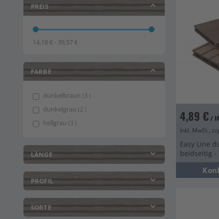
PREIS
14,18 € - 39,57 €
FARBE
items
dunkelbraun
3
items
dunkelgrau
2
4,89 €
/ 
items
hellgrau
3
Inkl. MwSt., zz
Easy Line d
beidseitig 
LÄNGE
Kon
PROFIL
SORTE