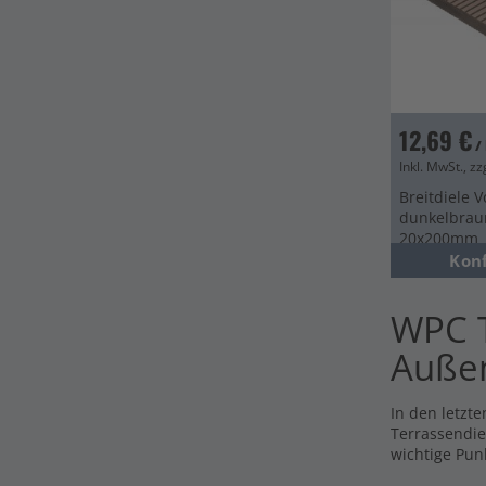
12,69 €
/
Inkl. MwSt., zz
Breitdiele V
dunkelbraun
20x200mm
Kon
WPC T
Auße
In den letzte
Terrassendie
wichtige Pun