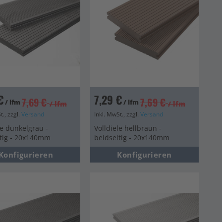
€
7,29 €
7,69 €
7,69 €
/ lfm
/ lfm
/ lfm
/ lfm
t., zzgl.
Versand
Inkl. MwSt., zzgl.
Versand
le dunkelgrau -
Volldiele hellbraun -
itig - 20x140mm
beidseitig - 20x140mm
Konfigurieren
Konfigurieren