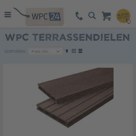
Suche
WPC TERRASSENDIELEN
Absteigend
Anzeigen
SORTIEREN
sortieren
als
Liste
Liste