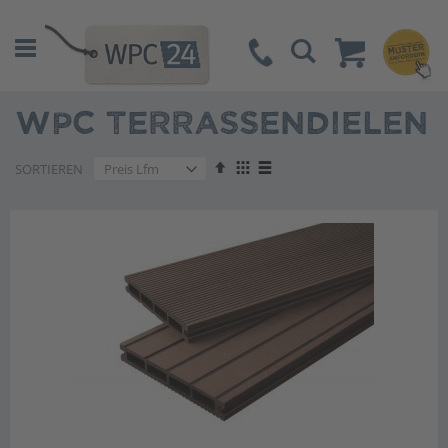
Suche
WPC TERRASSENDIELEN
Absteigend
Anzeigen
SORTIEREN
sortieren
als
Liste
Liste