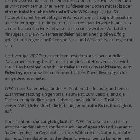
Die Terrasse ist noch immer einer der schönsten Orte im Garten und
es wirkt noch gemütlicher, wenn auf dieser der Boden
mit Holz oder
einem holzähnlichen Werkstoff wie WPC
ausgelegt ist. Die
Holzoptik schafft eine behagliche Atmosphäre und zugleich passt sie
auch hervorragend in die Natur des Gartens. Mittlerweile haben sich
zu den klassischen Holz-Terrassendielen einige weitere Werkstoffe
hinzugesellt. Die WPC Terrassendielen haben einen großen Erfolg
gefeiert und zogen eine Reihe von Neu- und Weiterentwicklungen mit
sich.
Hochwertige WPC Terrassendielen bestehen aus einer speziellen
Zusammensetzung, bei der nicht komplett auf Holz verzichtet wird.
Die Dielen bestehen je nach Hersteller aus ca.
60 % Holzfasern, 40 %
Polyethylen
und weiteren Verbundstoffen. Eben diese sorgen für
einige Besonderheiten.
WPC ist ein Bodenbelag für den Außenbereich, der aufgrund seiner
Zusammensetzung einige Vorteile aufweist. Zum Beispiel sind die
Dielen unempfindlich gegen äußere Umwelteinflüsse. Zusätzlich
weisen WPC Dielen durch die Riffelung
eine hohe Rutschfestigkeit
auf.
Doch nicht nur
die Langlebigkeit
der WPC Terrassendielen ist ein
entscheidender Faktor, sondern auch der
Pflegeaufwand
. Dieser ist
äußerst gering, im Gegensatz zu Holz. Während das Naturmaterial mit
Schmutz, Fremdstoffen und anderen Einwirkungen zu kämpfen hat,