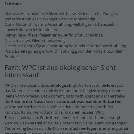
Echtholz
Material: Verschiedene Hölzer, wie bspw. Kiefer, Lärche, Douglasie
Wetterbeständigkeit: Weniger witterungsbeständig
Optik: Natürlich, warme Ausstrahlung, vielfältiges Farbenspiel,
abwechslungsreich im Muster
Reinigung & Pflege: flegeintensiv, anfällig für Schädlinge,
Nachstreichen, Ölen ist notwendig
Sicherheit: Geringfügige Erwärmung bei direkter Sonneneinstrahlung
Preis: Bereits günstig erhältlich, abhängig von der Holzart bzw. dem
Produkt
Fazit: WPC ist aus ökologischer Sicht
interessant
WPC ist interessant, da es
ökologisch
ist. Als Terrassendiele ersetzt
das Material die reinen Holzdielen und punktet gleichzeitig mit einer
Reihe von Vorteilen. Dazu kommt, dass nach Angaben der Hersteller
die
Anteile der Naturfasern
aus nachwachsenden Holzarten
gewonnen wird oder aus Abfällen der Holzindustrie. Doch der
Kunststoffanteil verrottet nicht und daher müssen WPC
Terrassendielen am Ende Ihrer Lebenszeit entsprechend entsorgt
werden. Das Material ist zu 100 Prozent recyclebar. Dank der geringen
Verformung lassen sich die Dielen
einfach verlegen und sind gut zu
bearbeiten
. Auch vom Gewicht her sind WPC Terrassendielen leichter