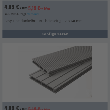
4,89 €
5,19 €
/ lfm
/ lfm
Inkl. MwSt., zzgl.
Versand
Easy Line dunkelbraun - beidseitig - 20x146mm
Konfigurieren
4,89 €
5,19 €
/ lfm
/ lfm