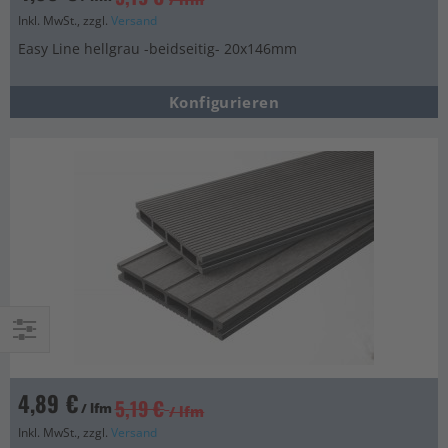
Inkl. MwSt., zzgl.
Versand
Easy Line hellgrau -beidseitig- 20x146mm
Konfigurieren
Einkaufsoptionen
4,89 €
5,19 €
/ lfm
/ lfm
Inkl. MwSt., zzgl.
Versand