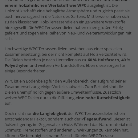
einem holzähnlichen Werkstoff wie WPC
ausgelegt ist. Die
Holzoptik schafft eine behagliche Atmosphäre und zugleich passt sie
auch hervorragend in die Natur des Gartens. Mittlerweile haben sich
zu den klassischen Holz-Terrassendielen einige weitere Werkstoffe
hinzugesellt. Die WPC Terrassendielen haben einen großen Erfolg
gefeiert und zogen eine Reihe von Neu- und Weiterentwicklungen mit
sich.
Hochwertige WPC Terrassendielen bestehen aus einer speziellen
Zusammensetzung, bei der nicht komplett auf Holz verzichtet wird.
Die Dielen bestehen je nach Hersteller aus ca.
60 % Holzfasern, 40 %
Polyethylen
und weiteren Verbundstoffen. Eben diese sorgen für
einige Besonderheiten.
WPC ist ein Bodenbelag für den Außenbereich, der aufgrund seiner
Zusammensetzung einige Vorteile aufweist. Zum Beispiel sind die
Dielen unempfindlich gegen äußere Umwelteinflüsse. Zusätzlich
weisen WPC Dielen durch die Riffelung
eine hohe Rutschfestigkeit
auf.
Doch nicht nur
die Langlebigkeit
der WPC Terrassendielen ist ein
entscheidender Faktor, sondern auch der
Pflegeaufwand
. Dieser ist
äußerst gering, im Gegensatz zu Holz. Während das Naturmaterial mit
Schmutz, Fremdstoffen und anderen Einwirkungen zu kämpfen hat,
können Sie beruhigt sei, wenn Sie sich für eine WPC Terrasse