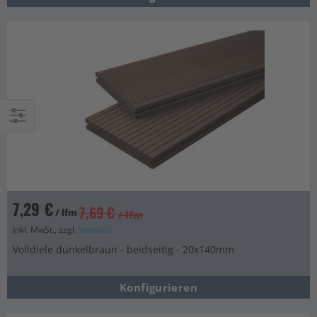
Einkaufsoptionen
7,29 €
7,69 €
/ lfm
/ lfm
Inkl. MwSt., zzgl.
Versand
Volldiele dunkelbraun - beidseitig - 20x140mm
Konfigurieren