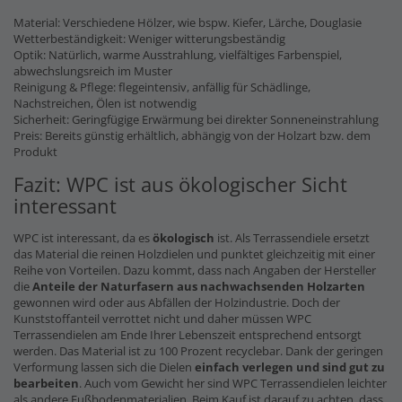
Material: Verschiedene Hölzer, wie bspw. Kiefer, Lärche, Douglasie
Wetterbeständigkeit: Weniger witterungsbeständig
Optik: Natürlich, warme Ausstrahlung, vielfältiges Farbenspiel,
abwechslungsreich im Muster
Reinigung & Pflege: flegeintensiv, anfällig für Schädlinge,
Nachstreichen, Ölen ist notwendig
Sicherheit: Geringfügige Erwärmung bei direkter Sonneneinstrahlung
Preis: Bereits günstig erhältlich, abhängig von der Holzart bzw. dem
Produkt
Fazit: WPC ist aus ökologischer Sicht
interessant
WPC ist interessant, da es
ökologisch
ist. Als Terrassendiele ersetzt
das Material die reinen Holzdielen und punktet gleichzeitig mit einer
Reihe von Vorteilen. Dazu kommt, dass nach Angaben der Hersteller
die
Anteile der Naturfasern
aus nachwachsenden Holzarten
gewonnen wird oder aus Abfällen der Holzindustrie. Doch der
Kunststoffanteil verrottet nicht und daher müssen WPC
Terrassendielen am Ende Ihrer Lebenszeit entsprechend entsorgt
werden. Das Material ist zu 100 Prozent recyclebar. Dank der geringen
Verformung lassen sich die Dielen
einfach verlegen und sind gut zu
bearbeiten
. Auch vom Gewicht her sind WPC Terrassendielen leichter
als andere Fußbodenmaterialien. Beim Kauf ist darauf zu achten, dass