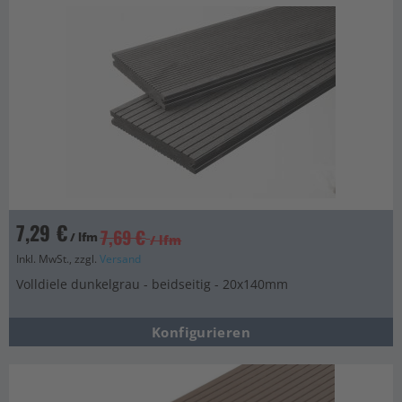
7,29 €
7,69 €
/ lfm
/ lfm
Inkl. MwSt., zzgl.
Versand
Volldiele dunkelgrau - beidseitig - 20x140mm
Konfigurieren