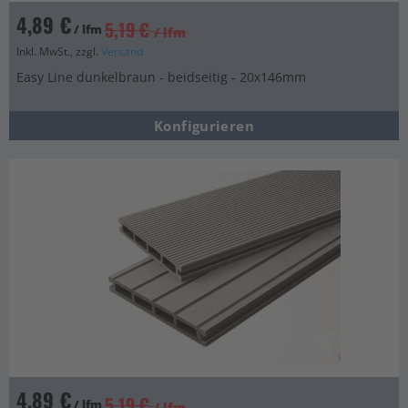
4,89 €
5,19 €
/ lfm
/ lfm
Inkl. MwSt., zzgl.
Versand
Easy Line dunkelbraun - beidseitig - 20x146mm
Konfigurieren
4,89 €
5,19 €
/ lfm
/ lfm