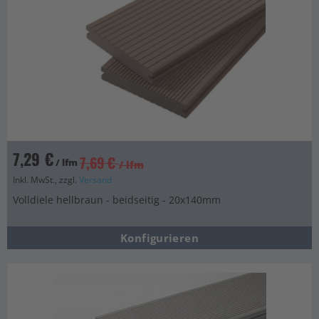
7,29 €
7,69 €
/ lfm
/ lfm
Inkl. MwSt., zzgl.
Versand
Volldiele hellbraun - beidseitig - 20x140mm
Konfigurieren