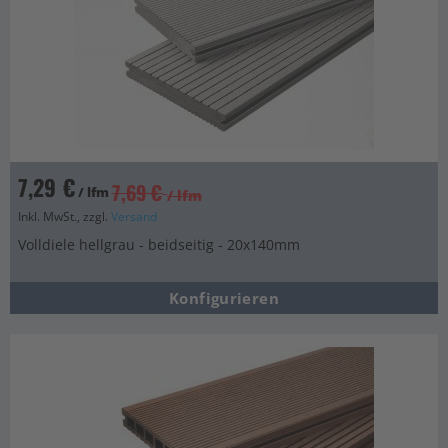
7,29 €
7,69 €
/ lfm
/ lfm
Inkl. MwSt., zzgl.
Versand
Volldiele hellgrau - beidseitig - 20x140mm
Konfigurieren