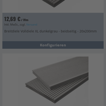
12,69 €
/ lfm
Inkl. MwSt., zzgl.
Versand
Breitdiele Volldiele XL dunkelgrau - beidseitig - 20x200mm
Konfigurieren