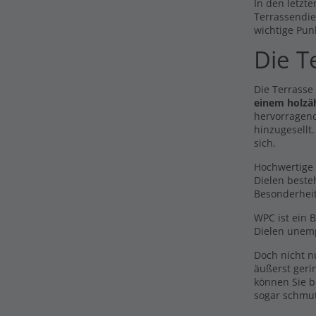
In den letzte
Terrassendie
wichtige Pun
Die T
Die Terrasse
einem holzä
hervorragend
hinzugesellt
sich.
Hochwertige 
Dielen beste
Besonderhei
WPC ist ein 
Dielen unemp
Doch nicht 
äußerst geri
können Sie b
sogar schmu