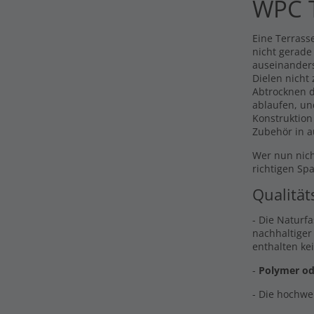
WPC T
Eine Terrasse
nicht gerade
auseinander
Dielen nicht
Abtrocknen d
ablaufen, un
Konstruktion
Zubehör in a
Wer nun nich
richtigen Sp
Qualität
- Die Naturf
nachhaltiger
enthalten ke
-
Polymer od
- Die hochwe