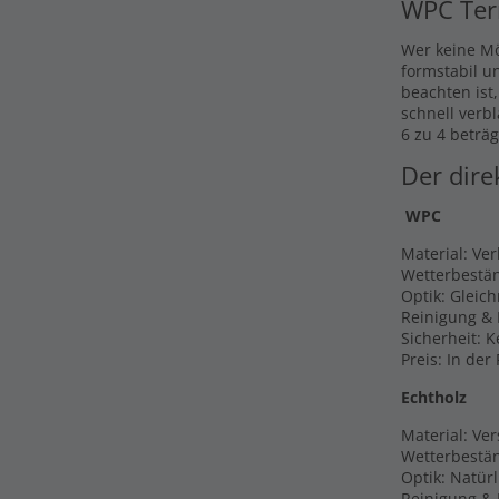
WPC Ter
Wer keine Mö
formstabil u
beachten ist
schnell verb
6 zu 4 beträg
Der dire
WPC
Material: Ve
Wetterbestän
Optik: Gleic
Reinigung & 
Sicherheit: 
Preis: In der
Echtholz
Material: Ver
Wetterbestän
Optik: Natür
Reinigung & P