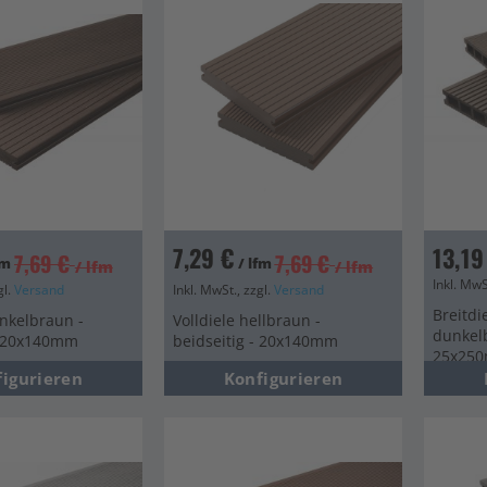
7,29 €
13,19
7,69 €
7,69 €
fm
/ lfm
/ lfm
/ lfm
Inkl. MwS
gl.
Versand
Inkl. MwSt., zzgl.
Versand
Breitdi
unkelbraun -
Volldiele hellbraun -
dunkelb
- 20x140mm
beidseitig - 20x140mm
25x25
figurieren
Konfigurieren