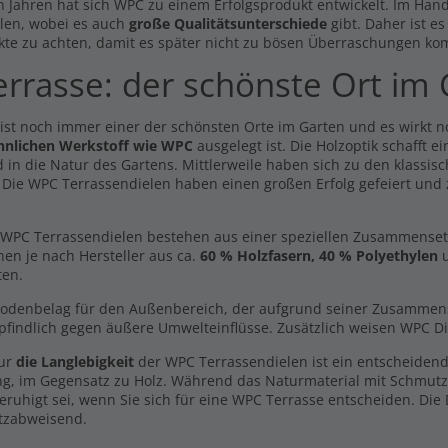
n Jahren hat sich WPC zu einem Erfolgsprodukt entwickelt. Im Hande
len, wobei es auch
große Qualitätsunterschiede
gibt. Daher ist e
kte zu achten, damit es später nicht zu bösen Überraschungen ko
errasse: der schönste Ort im
 ist noch immer einer der schönsten Orte im Garten und es wirkt 
hnlichen Werkstoff wie WPC
ausgelegt ist. Die Holzoptik schafft 
 in die Natur des Gartens. Mittlerweile haben sich zu den klassisc
. Die WPC Terrassendielen haben einen großen Erfolg gefeiert und
WPC Terrassendielen bestehen aus einer speziellen Zusammensetzun
hen je nach Hersteller aus ca.
60 % Holzfasern, 40 % Polyethylen
u
ten.
Bodenbelag für den Außenbereich, der aufgrund seiner Zusammenset
findlich gegen äußere Umwelteinflüsse. Zusätzlich weisen WPC Di
nur
die Langlebigkeit
der WPC Terrassendielen ist ein entscheidend
ng, im Gegensatz zu Holz. Während das Naturmaterial mit Schmut
eruhigt sei, wenn Sie sich für eine WPC Terrasse entscheiden. Die
tzabweisend.