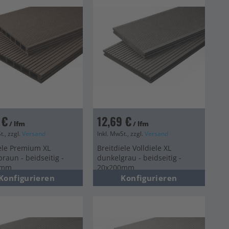
 €
12,69 €
/ lfm
/ lfm
t., zzgl.
Versand
Inkl. MwSt., zzgl.
Versand
ele Premium XL
Breitdiele Volldiele XL
raun - beidseitig -
dunkelgrau - beidseitig -
0mm
20x200mm
Konfigurieren
Konfigurieren