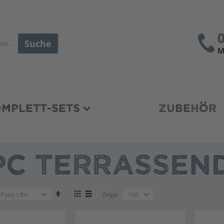
Suche
M
MPLETT-SETS
ZUBEHÖR
C TERRASSEND
en
Absteigend
Anzeigen
en
Zeige
sortieren
als
en
Liste
Liste
en