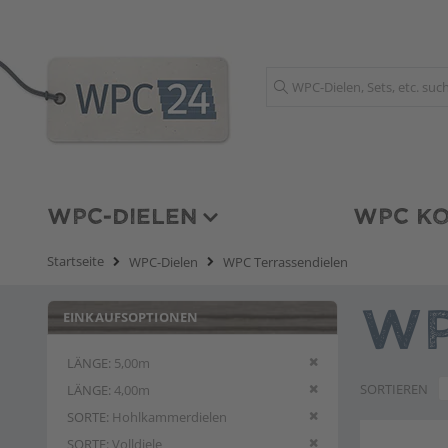
Suche
WPC-DIELEN
WPC KO
Startseite
WPC-Dielen
WPC Terrassendielen
EINKAUFSOPTIONEN
WP
Diesen Artikel entfern
LÄNGE
5,00m
Diesen Artikel entfern
SORTIEREN
LÄNGE
4,00m
Diesen Artikel entfern
SORTE
Hohlkammerdielen
Diesen Artikel entfern
SORTE
Volldiele