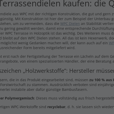
errassendielen kaufen: die Q
ndiele aus WPC mit der richtigen Konstruktion, die gut und gern zw
 günstig. Mit Konstruktion ist hier der zum Beispiel der Unterbau 
stehen, um zu vermeiden, dass die
WPC Dielen
an Stabilität verli
 zu gering gewählt werden, damit eine entsprechende Durchlüftung
er WPC Terrasse in Holzoptik ist das wichtig. Des Weiteren muss 
d bleibt auf den WPC Dielen stehen. All das ist kein Hexenwerk, do
 möglichst wenig Gedanken machen will, der kann auch auf ein
WP
usreichender Form bereits mitgeliefert wird.
t erst nach der Fertigstellung der Terrasse ein Lächeln auf dem G
arangebote, von einem spezialisierten Händler, der eine Beratung a
szeichen „Holzwerkstoffe“: Hersteller müss
asern, die in das Produkt eingearbeitet sind, müssen
zu 100 % aus 
 Forstwirtschaft zu stammen. Ausdrücklich verboten sind einjährige
inerlei instabile aber dafür günstige Bambusfasern.
er Polymergemisch
: Dieses muss vollständig aus frisch hergestel
rtigen WPC-Werkstoffe sind
recyclebar
, d. h. sie lassen sich wiede