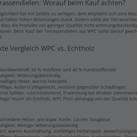
rassendielen: Worauf beim Kauf achten?
glichkeit hat mit Gefälle zu verlegen, dem empfiehlt sich eine Ma
nd halten hohen Belastungen stand. Zudem sollte der Terrassenbel
, dass die Produkte von geringer Qualität nicht witterungsbeständi
lassen. Beim Kauf der Terrassendielen aus WPC sollte darauf geach
t.
kte Vergleich WPC vs. Echtholz
rbundwerkstoff, 60 % Holzfaser und 40 % Kunststoffanteil
digkeit: Witterungsbeständig
hmäßiges Dekor, warme Holzoptik
Pflege: Äußerst pflegeleicht, resistent gegenüber Schädlingen
Keine Splitter, rutschhemmend, Erwärmung bei direkter Sonnenein
 Regel teurer als Echtholz, WPC Preis abhängig von der Qualität b
schiedene Hölzer, wie bspw. Kiefer, Lärche, Douglasie
digkeit: Weniger witterungsbeständig
lich, warme Ausstrahlung, vielfältiges Farbenspiel, abwechslungsr
flege: flegeintensiv, anfällig für Schädlinge, Nachstreichen, Ölen 