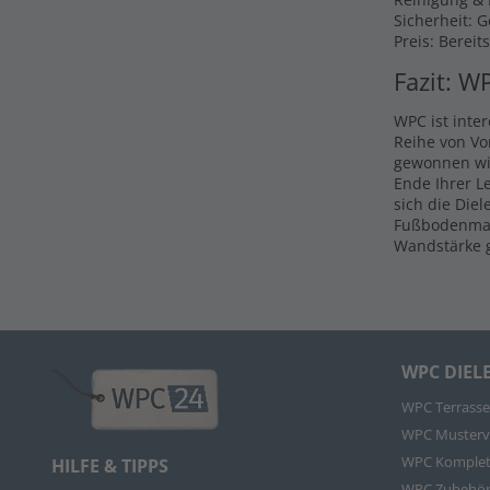
Sicherheit: 
Preis: Bereit
Fazit: W
WPC ist inte
Reihe von Vo
gewonnen wir
Ende Ihrer L
sich die Die
Fußbodenmate
Wandstärke g
WPC DIEL
WPC Terrasse
WPC Musterv
WPC Komplet
HILFE & TIPPS
WPC Zubehö