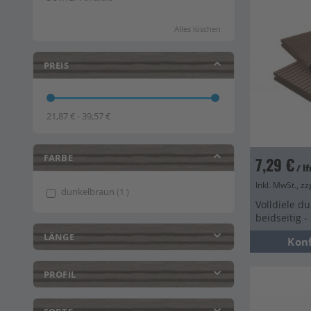
Alles löschen
PREIS
21,87 € - 39,57 €
FARBE
7,29 €
/ l
Inkl. MwSt., zz
item
dunkelbraun
1
Volldiele d
beidseitig 
LÄNGE
Kon
PROFIL