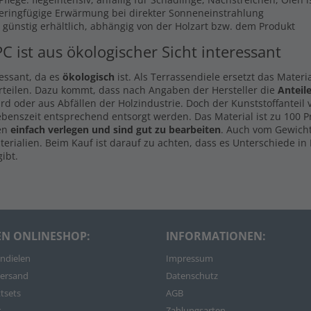
Geringfügige Erwärmung bei direkter Sonneneinstrahlung
s günstig erhältlich, abhängig von der Holzart bzw. dem Produkt
PC ist aus ökologischer Sicht interessant
ressant, da es
ökologisch
ist. Als Terrassendiele ersetzt das Materi
rteilen. Dazu kommt, dass nach Angaben der Hersteller die
Anteil
d oder aus Abfällen der Holzindustrie. Doch der Kunststoffanteil
ebenszeit entsprechend entsorgt werden. Das Material ist zu 100 
len
einfach verlegen und sind gut zu bearbeiten
. Auch vom Gewicht
rialien. Beim Kauf ist darauf zu achten, dass es Unterschiede in 
ibt.
EN ONLINESHOP:
INFORMATIONEN:
ndielen
Impressum
ersand
Datenschutz
tsets
AGB
r
Zahlungsarten