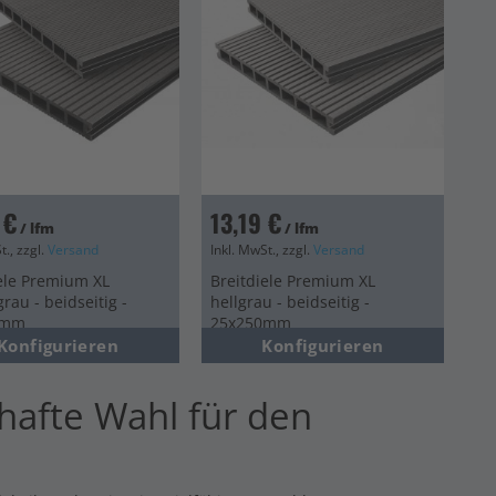
 €
13,19 €
/ lfm
/ lfm
t., zzgl.
Versand
Inkl. MwSt., zzgl.
Versand
ele Premium XL
Breitdiele Premium XL
rau - beidseitig -
hellgrau - beidseitig -
0mm
25x250mm
Konfigurieren
Konfigurieren
hafte Wahl für den