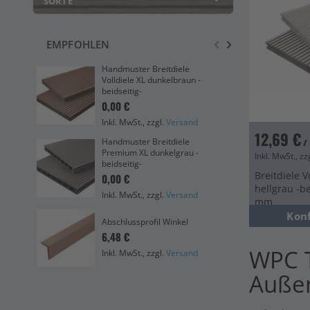
SORTE
EMPFOHLEN
Handmuster Breitdiele
Dre
Volldiele XL dunkelbraun -
3,9
beidseitig-
0,00 €
Ink
Inkl. MwSt., zzgl.
Versand
12,69 €
Sma
Handmuster Breitdiele
/
bei
Premium XL dunkelgrau -
Inkl. MwSt., zz
4,2
beidseitig-
Breitdiele V
0,00 €
Ink
hellgrau -be
Inkl. MwSt., zzgl.
Versand
mm
Eas
Kon
Abschlussprofil Winkel
bei
6,48 €
Ink
WPC T
Inkl. MwSt., zzgl.
Versand
Auße