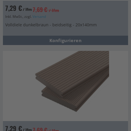
7,29 €
7,69 €
/ lfm
/ lfm
Inkl. MwSt., zzgl.
Versand
Volldiele dunkelbraun - beidseitig - 20x140mm
Konfigurieren
7,29 €
7,69 €
/ lfm
/ lfm