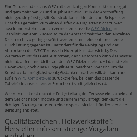
Eine Terrassendiele aus WPC mit der richtigen Konstruktion, die gut
und gern zwischen 20 und 30 Jahre alt wird, ist in der Anschaffung
nicht gerade günstig. Mit Konstruktion ist hier der zum Beispiel der
Unterbau gemeint. Zum einen dürfen die Traglatten nicht zu weit
auseinanderstehen, um zu vermeiden, dass die
WPC Dielen
an
Stabilität verlieren. Zudem sollte der Abstand zwischen den einzelnen
Dielen nicht zu gering gewählt werden, damit eine entsprechende
Durchlüftung gegeben ist. Besonders für die Reinigung und das
Abtrocknen der WPC Terrasse in Holzoptik ist das wichtig. Des
Weiteren muss das Gefälle stimmen, denn ansonsten kann das Wasser
nicht ablaufen, und bleibt auf den WPC Dielen stehen. All das ist kein
Hexenwerk, doch diese Dinge gilt es zu beachten. Wer sich um die
Konstruktion möglichst wenig Gedanken machen will, der kann auch
auf ein
WPC Komplett-Set
zurückgreifen, bei dem das passende
Zubehör in ausreichender Form bereits mitgeliefert wird.
Wer nun nicht erst nach der Fertigstellung der Terrasse ein Lächeln auf
dem Gesicht haben möchte und seinem Impuls folgt, der kauft die
richtigen Sparangebote, von einem spezialisierten Händler, der eine
Beratung anbietet.
Qualitätszeichen „Holzwerkstoffe“:
Hersteller müssen strenge Vorgaben
einhalten