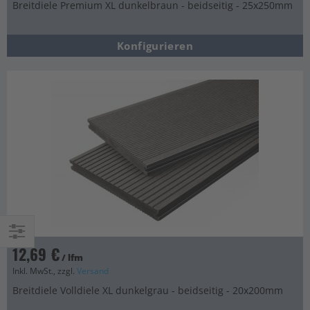
Breitdiele Premium XL dunkelbraun - beidseitig - 25x250mm
Konfigurieren
12,69 €
Einkaufsoptionen
/ lfm
Inkl. MwSt., zzgl.
Versand
Breitdiele Volldiele XL dunkelgrau - beidseitig - 20x200mm