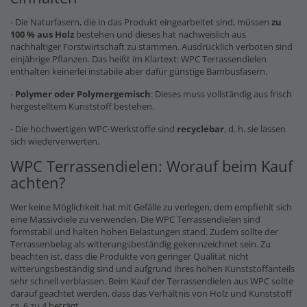
- Die Naturfasern, die in das Produkt eingearbeitet sind, müssen
zu
100 % aus Holz
bestehen und dieses hat nachweislich aus
nachhaltiger Forstwirtschaft zu stammen. Ausdrücklich verboten sind
einjährige Pflanzen. Das heißt im Klartext: WPC Terrassendielen
enthalten keinerlei instabile aber dafür günstige Bambusfasern.
-
Polymer oder Polymergemisch
: Dieses muss vollständig aus frisch
hergestelltem Kunststoff bestehen.
- Die hochwertigen WPC-Werkstoffe sind
recyclebar
, d. h. sie lassen
sich wiederverwerten.
WPC Terrassendielen: Worauf beim Kauf
achten?
Wer keine Möglichkeit hat mit Gefälle zu verlegen, dem empfiehlt sich
eine Massivdiele zu verwenden. Die WPC Terrassendielen sind
formstabil und halten hohen Belastungen stand. Zudem sollte der
Terrassenbelag als witterungsbeständig gekennzeichnet sein. Zu
beachten ist, dass die Produkte von geringer Qualität nicht
witterungsbeständig sind und aufgrund ihres hohen Kunststoffanteils
sehr schnell verblassen. Beim Kauf der Terrassendielen aus WPC sollte
darauf geachtet werden, dass das Verhältnis von Holz und Kunststoff
ca. 6 zu 4 beträgt.