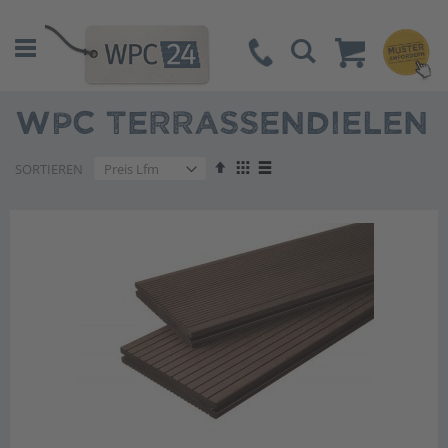
Suche
WPC TERRASSENDIELEN
Absteigend
Anzeigen
SORTIEREN
sortieren
als
Liste
Liste