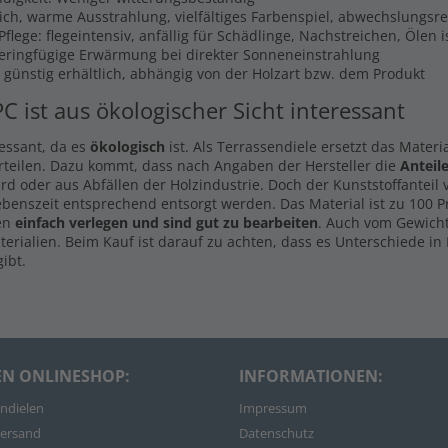
lich, warme Ausstrahlung, vielfältiges Farbenspiel, abwechslungsr
flege: flegeintensiv, anfällig für Schädlinge, Nachstreichen, Ölen 
Geringfügige Erwärmung bei direkter Sonneneinstrahlung
s günstig erhältlich, abhängig von der Holzart bzw. dem Produkt
PC ist aus ökologischer Sicht interessant
ressant, da es
ökologisch
ist. Als Terrassendiele ersetzt das Materi
rteilen. Dazu kommt, dass nach Angaben der Hersteller die
Anteil
d oder aus Abfällen der Holzindustrie. Doch der Kunststoffanteil
ebenszeit entsprechend entsorgt werden. Das Material ist zu 100 
len
einfach verlegen und sind gut zu bearbeiten
. Auch vom Gewicht
rialien. Beim Kauf ist darauf zu achten, dass es Unterschiede in 
ibt.
EN ONLINESHOP:
INFORMATIONEN:
ndielen
Impressum
ersand
Datenschutz