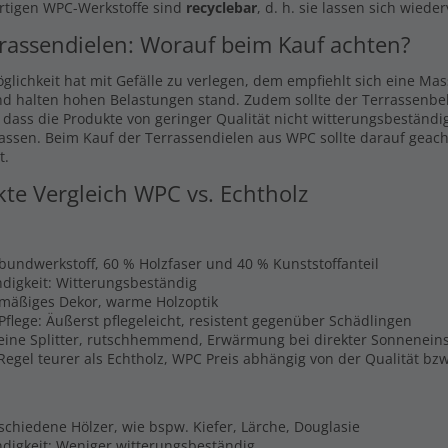
rtigen WPC-Werkstoffe sind
recyclebar
, d. h. sie lassen sich wiede
rassendielen: Worauf beim Kauf achten?
glichkeit hat mit Gefälle zu verlegen, dem empfiehlt sich eine Ma
nd halten hohen Belastungen stand. Zudem sollte der Terrassenbel
, dass die Produkte von geringer Qualität nicht witterungsbeständi
lassen. Beim Kauf der Terrassendielen aus WPC sollte darauf geach
t.
kte Vergleich WPC vs. Echtholz
rbundwerkstoff, 60 % Holzfaser und 40 % Kunststoffanteil
digkeit: Witterungsbeständig
hmäßiges Dekor, warme Holzoptik
Pflege: Äußerst pflegeleicht, resistent gegenüber Schädlingen
Keine Splitter, rutschhemmend, Erwärmung bei direkter Sonnenein
 Regel teurer als Echtholz, WPC Preis abhängig von der Qualität b
schiedene Hölzer, wie bspw. Kiefer, Lärche, Douglasie
digkeit: Weniger witterungsbeständig