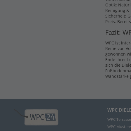
Optik: Natür
Reinigung & P
Sicherheit: 
Preis: Bereit
Fazit: W
WPC ist inte
Reihe von Vo
gewonnen wir
Ende Ihrer L
sich die Die
Fußbodenmate
Wandstärke g
WPC DIEL
WPC Terrasse
WPC Musterv