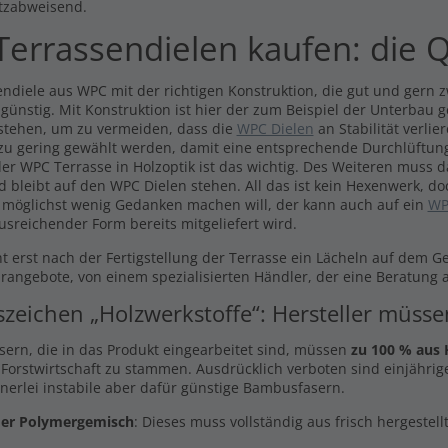
tzabweisend.
errassendielen kaufen: die Q
ndiele aus WPC mit der richtigen Konstruktion, die gut und gern zw
 günstig. Mit Konstruktion ist hier der zum Beispiel der Unterbau 
stehen, um zu vermeiden, dass die
WPC Dielen
an Stabilität verli
 zu gering gewählt werden, damit eine entsprechende Durchlüftung
er WPC Terrasse in Holzoptik ist das wichtig. Des Weiteren muss 
d bleibt auf den WPC Dielen stehen. All das ist kein Hexenwerk, do
 möglichst wenig Gedanken machen will, der kann auch auf ein
WP
usreichender Form bereits mitgeliefert wird.
t erst nach der Fertigstellung der Terrasse ein Lächeln auf dem G
arangebote, von einem spezialisierten Händler, der eine Beratung a
szeichen „Holzwerkstoffe“: Hersteller müss
asern, die in das Produkt eingearbeitet sind, müssen
zu 100 % aus 
 Forstwirtschaft zu stammen. Ausdrücklich verboten sind einjährige
inerlei instabile aber dafür günstige Bambusfasern.
er Polymergemisch
: Dieses muss vollständig aus frisch hergestel