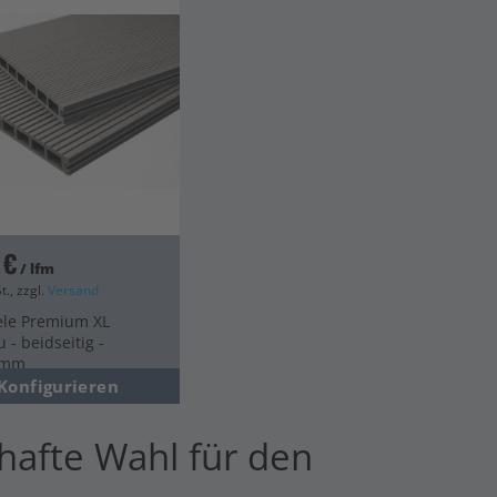
 €
/ lfm
t., zzgl.
Versand
ele Premium XL
u - beidseitig -
0mm
Konfigurieren
hafte Wahl für den