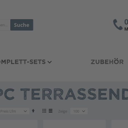
Suche
M
MPLETT-SETS
ZUBEHÖR
C TERRASSEND
en
Absteigend
Anzeigen
en
Zeige
sortieren
als
en
Liste
Liste
en