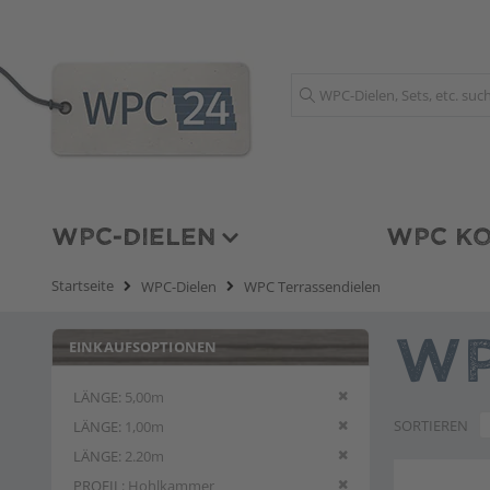
Suche
WPC-DIELEN
WPC KO
Startseite
WPC-Dielen
WPC Terrassendielen
EINKAUFSOPTIONEN
WP
Diesen Artikel entfern
LÄNGE
5,00m
Diesen Artikel entfern
SORTIEREN
LÄNGE
1,00m
Diesen Artikel entfern
LÄNGE
2.20m
Diesen Artikel entfern
PROFIL
Hohlkammer