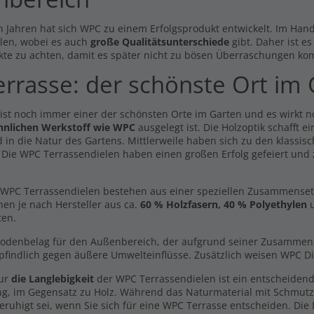
erlegepads /
Unterkonstruktion klein
tandhalter 3mm
2,5x5cm
n Jahren hat sich WPC zu einem Erfolgsprodukt entwickelt. Im Hande
99 €
5,49 €
/ lfm
len, wobei es auch
große Qualitätsunterschiede
gibt. Daher ist e
l. MwSt., zzgl.
Versand
Inkl. MwSt., zzgl.
Versand
kte zu achten, damit es später nicht zu bösen Überraschungen ko
mium Diele dunkelbraun -
errasse: der schönste Ort im
Fugendichtband
dseitig - 23x146mm
249,50 €
9 €
/ lfm
Inkl. MwSt., zzgl.
Versand
 ist noch immer einer der schönsten Orte im Garten und es wirkt 
l. MwSt., zzgl.
Versand
hnlichen Werkstoff wie WPC
ausgelegt ist. Die Holzoptik schafft 
ldiele dunkelgrau -
 in die Natur des Gartens. Mittlerweile haben sich zu den klassisc
Volldielen Komplett Set 5m
dseitig - 20x140mm
Dielen -beidseitig-
. Die WPC Terrassendielen haben einen großen Erfolg gefeiert und
7,69 €
9 €
812,97 €
/ lfm
/ lfm
Inkl. MwSt., zzgl.
Versand
l. MwSt., zzgl.
Versand
WPC Terrassendielen bestehen aus einer speziellen Zusammensetzun
hen je nach Hersteller aus ca.
60 % Holzfasern, 40 % Polyethylen
u
ten.
Bodenbelag für den Außenbereich, der aufgrund seiner Zusammenset
findlich gegen äußere Umwelteinflüsse. Zusätzlich weisen WPC Di
nur
die Langlebigkeit
der WPC Terrassendielen ist ein entscheidend
ng, im Gegensatz zu Holz. Während das Naturmaterial mit Schmut
eruhigt sei, wenn Sie sich für eine WPC Terrasse entscheiden. Die