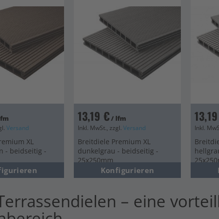
en
13,19 €
13,19
lfm
/ lfm
gl.
Versand
Inkl. MwSt., zzgl.
Versand
Inkl. MwS
Premium XL
Breitdiele Premium XL
Breitdi
 - beidseitig -
dunkelgrau - beidseitig -
hellgra
25x250mm
25x25
figurieren
Konfigurieren
errassendielen – eine vorteil
nbereich