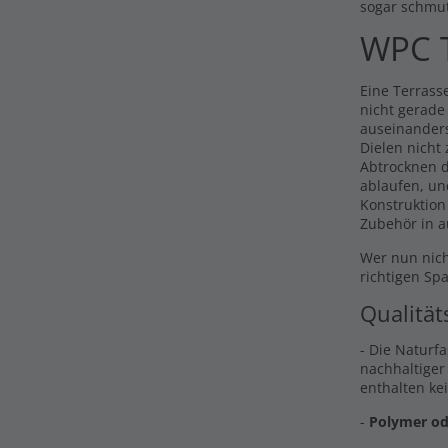
sogar schmu
WPC T
Eine Terrasse
nicht gerade
auseinander
Dielen nicht
Abtrocknen d
ablaufen, un
Konstruktion
Zubehör in a
Wer nun nich
richtigen Sp
Qualität
- Die Naturf
nachhaltiger
enthalten ke
-
Polymer od