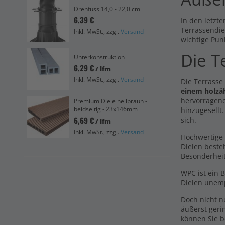
Unt
Drehfuss 14,0 - 22,0 cm
Abs
6,39 €
In den letzte
13,
Terrassendie
Inkl. MwSt., zzgl.
Versand
Ink
wichtige Pun
Pre
Die T
Unterkonstruktion
bei
6,29 €
/ lfm
6,6
Inkl. MwSt., zzgl.
Versand
Die Terrasse
Ink
einem holzä
Vol
hervorragend
Premium Diele hellbraun -
bei
beidseitig - 23x146mm
hinzugesellt
7,2
6,69 €
sich.
/ lfm
Inkl. MwSt., zzgl.
Versand
Ink
Hochwertige 
Dielen beste
Besonderhei
WPC ist ein 
Dielen unemp
Doch nicht 
äußerst geri
können Sie b