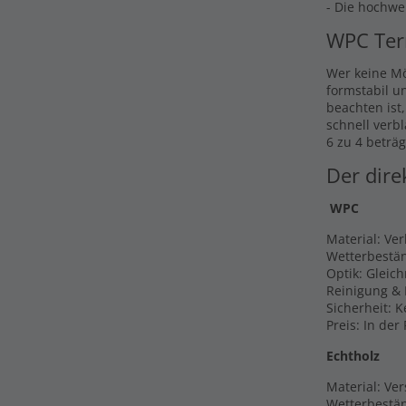
- Die hochwe
WPC Ter
Wer keine Mö
formstabil u
beachten ist
schnell verb
6 zu 4 beträg
Der dire
WPC
Material: Ve
Wetterbestän
Optik: Gleic
Reinigung & 
Sicherheit: 
Preis: In der
Echtholz
Material: Ver
Wetterbestän