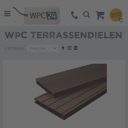
Suche
WPC TERRASSENDIELEN
Absteigend
Anzeigen
SORTIEREN
sortieren
als
Liste
Liste