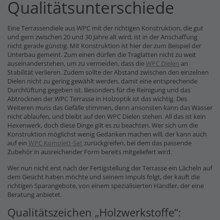
Qualitätsunterschiede
Eine Terrassendiele aus WPC mit der richtigen Konstruktion, die gut
und gern zwischen 20 und 30 Jahre alt wird, ist in der Anschaffung
nicht gerade günstig. Mit Konstruktion ist hier der zum Beispiel der
Unterbau gemeint. Zum einen dürfen die Traglatten nicht zu weit
auseinanderstehen, um zu vermeiden, dass die
WPC Dielen
an
Stabilität verlieren. Zudem sollte der Abstand zwischen den einzelnen
Dielen nicht zu gering gewählt werden, damit eine entsprechende
Durchlüftung gegeben ist. Besonders für die Reinigung und das
Abtrocknen der WPC Terrasse in Holzoptik ist das wichtig. Des
Weiteren muss das Gefälle stimmen, denn ansonsten kann das Wasser
nicht ablaufen, und bleibt auf den WPC Dielen stehen. All das ist kein
Hexenwerk, doch diese Dinge gilt es zu beachten. Wer sich um die
Konstruktion möglichst wenig Gedanken machen will, der kann auch
auf ein
WPC Komplett-Set
zurückgreifen, bei dem das passende
Zubehör in ausreichender Form bereits mitgeliefert wird.
Wer nun nicht erst nach der Fertigstellung der Terrasse ein Lächeln auf
dem Gesicht haben möchte und seinem Impuls folgt, der kauft die
richtigen Sparangebote, von einem spezialisierten Händler, der eine
Beratung anbietet.
Qualitätszeichen „Holzwerkstoffe“: