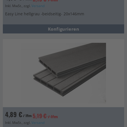
Inkl. MwSt., zzgl.
Versand
Easy Line hellgrau -beidseitig- 20x146mm
Konfigurieren
4,89 €
5,19 €
/ lfm
/ lfm
Inkl. MwSt., zzgl.
Versand