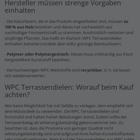
Hersteller müssen strenge Vorgaben
einhalten
- Die Naturfasern, die in das Produkt eingearbeitet sind, müssen
zu
100 % aus Holz
bestehen und dieses hat nachweislich aus
nachhaltiger Forstwirtschaft zu stammen. Ausdrücklich verboten sind
einjährige Pflanzen. Das heißt im Klartext: WPC Terrassendielen
enthalten keinerlei instabile aber dafür günstige Bambusfasern.
-
Polymer oder Polymergemisch
: Dieses muss vollständig aus frisch
hergestelltem Kunststoff bestehen.
- Die hochwertigen WPC-Werkstoffe sind
recyclebar
, d. h. sie lassen
sich wiederverwerten.
WPC Terrassendielen: Worauf beim Kauf
achten?
Wer keine Möglichkeit hat mit Gefälle zu verlegen, dem empfiehlt sich
eine Massivdiele zu verwenden. Die WPC Terrassendielen sind
formstabil und halten hohen Belastungen stand. Zudem sollte der
Terrassenbelag als witterungsbeständig gekennzeichnet sein. Zu
beachten ist, dass die Produkte von geringer Qualität nicht
witterungsbeständig sind und aufgrund ihres hohen Kunststoffanteils
sehr schnell verblassen. Beim Kauf der Terrassendielen aus WPC sollte