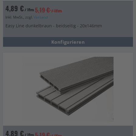
4,89 €
5,19 €
/ lfm
/ lfm
Inkl. MwSt., zzgl.
Versand
Easy Line dunkelbraun - beidseitig - 20x146mm
Konfigurieren
4,89 €
5,19 €
/ lfm
/ lfm