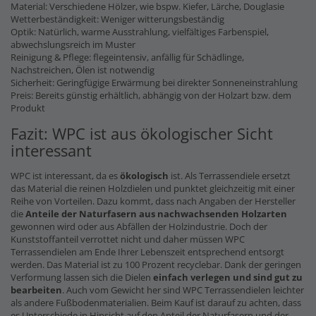
Material: Verschiedene Hölzer, wie bspw. Kiefer, Lärche, Douglasie
Wetterbeständigkeit: Weniger witterungsbeständig
Optik: Natürlich, warme Ausstrahlung, vielfältiges Farbenspiel,
abwechslungsreich im Muster
Reinigung & Pflege: flegeintensiv, anfällig für Schädlinge,
Nachstreichen, Ölen ist notwendig
Sicherheit: Geringfügige Erwärmung bei direkter Sonneneinstrahlung
Preis: Bereits günstig erhältlich, abhängig von der Holzart bzw. dem
Produkt
Fazit: WPC ist aus ökologischer Sicht
interessant
WPC ist interessant, da es
ökologisch
ist. Als Terrassendiele ersetzt
das Material die reinen Holzdielen und punktet gleichzeitig mit einer
Reihe von Vorteilen. Dazu kommt, dass nach Angaben der Hersteller
die
Anteile der Naturfasern
aus nachwachsenden Holzarten
gewonnen wird oder aus Abfällen der Holzindustrie. Doch der
Kunststoffanteil verrottet nicht und daher müssen WPC
Terrassendielen am Ende Ihrer Lebenszeit entsprechend entsorgt
werden. Das Material ist zu 100 Prozent recyclebar. Dank der geringen
Verformung lassen sich die Dielen
einfach verlegen und sind gut zu
bearbeiten
. Auch vom Gewicht her sind WPC Terrassendielen leichter
als andere Fußbodenmaterialien. Beim Kauf ist darauf zu achten, dass
es Unterschiede in Hinsicht auf den Anteil der Naturfasern und der