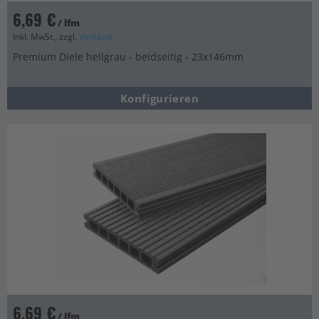
6,69 €
/ lfm
Inkl. MwSt., zzgl.
Versand
Premium Diele hellgrau - beidseitig - 23x146mm
Konfigurieren
6,69 €
/ lfm