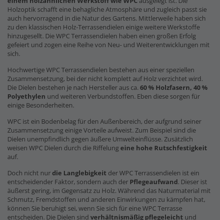
einem holzähnlichen Werkstoff wie WPC
ausgelegt ist. Die
Holzoptik schafft eine behagliche Atmosphäre und zugleich passt sie
auch hervorragend in die Natur des Gartens. Mittlerweile haben sich
zu den klassischen Holz-Terrassendielen einige weitere Werkstoffe
hinzugesellt. Die WPC Terrassendielen haben einen großen Erfolg
gefeiert und zogen eine Reihe von Neu- und Weiterentwicklungen mit
sich.
Hochwertige WPC Terrassendielen bestehen aus einer speziellen
Zusammensetzung, bei der nicht komplett auf Holz verzichtet wird.
Die Dielen bestehen je nach Hersteller aus ca.
60 % Holzfasern, 40 %
Polyethylen
und weiteren Verbundstoffen. Eben diese sorgen für
einige Besonderheiten.
WPC ist ein Bodenbelag für den Außenbereich, der aufgrund seiner
Zusammensetzung einige Vorteile aufweist. Zum Beispiel sind die
Dielen unempfindlich gegen äußere Umwelteinflüsse. Zusätzlich
weisen WPC Dielen durch die Riffelung
eine hohe Rutschfestigkeit
auf.
Doch nicht nur
die Langlebigkeit
der WPC Terrassendielen ist ein
entscheidender Faktor, sondern auch der
Pflegeaufwand
. Dieser ist
äußerst gering, im Gegensatz zu Holz. Während das Naturmaterial mit
Schmutz, Fremdstoffen und anderen Einwirkungen zu kämpfen hat,
können Sie beruhigt sei, wenn Sie sich für eine WPC Terrasse
entscheiden. Die Dielen sind
verhältnismäßig pflegeleicht
und