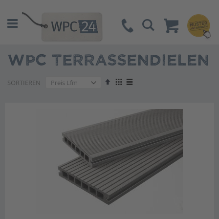
Suche
WPC TERRASSENDIELEN
Absteigend
Anzeigen
SORTIEREN
sortieren
als
Liste
Liste