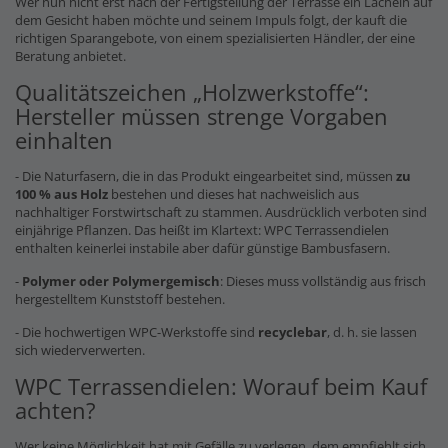
Wer nun nicht erst nach der Fertigstellung der Terrasse ein Lächeln auf
dem Gesicht haben möchte und seinem Impuls folgt, der kauft die
richtigen Sparangebote, von einem spezialisierten Händler, der eine
Beratung anbietet.
Qualitätszeichen „Holzwerkstoffe“:
Hersteller müssen strenge Vorgaben
einhalten
- Die Naturfasern, die in das Produkt eingearbeitet sind, müssen
zu
100 % aus Holz
bestehen und dieses hat nachweislich aus
nachhaltiger Forstwirtschaft zu stammen. Ausdrücklich verboten sind
einjährige Pflanzen. Das heißt im Klartext: WPC Terrassendielen
enthalten keinerlei instabile aber dafür günstige Bambusfasern.
-
Polymer oder Polymergemisch
: Dieses muss vollständig aus frisch
hergestelltem Kunststoff bestehen.
- Die hochwertigen WPC-Werkstoffe sind
recyclebar
, d. h. sie lassen
sich wiederverwerten.
WPC Terrassendielen: Worauf beim Kauf
achten?
Wer keine Möglichkeit hat mit Gefälle zu verlegen, dem empfiehlt sich