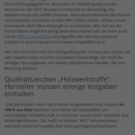
Durchlüftung gegeben ist. Besonders für die Reinigung und das
Abtrocknen der WPC Terrasse in Holzoptik ist das wichtig. Des
Weiteren muss das Gefälle stimmen, denn ansonsten kann das Wasser
nicht ablaufen, und bleibt auf den WPC Dielen stehen. All das ist kein
Hexenwerk, doch diese Dinge gilt es zu beachten. Wer sich um die
Konstruktion möglichst wenig Gedanken machen will, der kann auch
auf ein
WPC Komplett-Set
zurückgreifen, bei dem das passende
Zubehör in ausreichender Form bereits mitgeliefert wird.
Wer nun nicht erst nach der Fertigstellung der Terrasse ein Lächeln auf
dem Gesicht haben möchte und seinem Impuls folgt, der kauft die
richtigen Sparangebote, von einem spezialisierten Händler, der eine
Beratung anbietet.
Qualitätszeichen „Holzwerkstoffe“:
Hersteller müssen strenge Vorgaben
einhalten
- Die Naturfasern, die in das Produkt eingearbeitet sind, müssen
zu
100 % aus Holz
bestehen und dieses hat nachweislich aus
nachhaltiger Forstwirtschaft zu stammen. Ausdrücklich verboten sind
einjährige Pflanzen. Das heißt im Klartext: WPC Terrassendielen
enthalten keinerlei instabile aber dafür günstige Bambusfasern.