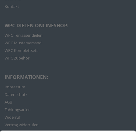
Kontakt
WPC DIELEN ONLINESHOP:
WPC Terrassendielen
WPC Musterversand
WPC Komplettsets
WPC Zubehör
INFORMATIONEN:
Impressum
Datenschutz
AGB
Zahlungsarten
Widerruf
Vertrag widerrufen
Bestellvorgang