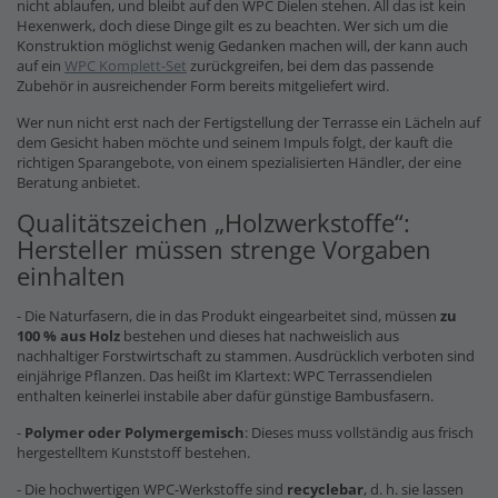
nicht ablaufen, und bleibt auf den WPC Dielen stehen. All das ist kein
Hexenwerk, doch diese Dinge gilt es zu beachten. Wer sich um die
Konstruktion möglichst wenig Gedanken machen will, der kann auch
auf ein
WPC Komplett-Set
zurückgreifen, bei dem das passende
Zubehör in ausreichender Form bereits mitgeliefert wird.
Wer nun nicht erst nach der Fertigstellung der Terrasse ein Lächeln auf
dem Gesicht haben möchte und seinem Impuls folgt, der kauft die
richtigen Sparangebote, von einem spezialisierten Händler, der eine
Beratung anbietet.
Qualitätszeichen „Holzwerkstoffe“:
Hersteller müssen strenge Vorgaben
einhalten
- Die Naturfasern, die in das Produkt eingearbeitet sind, müssen
zu
100 % aus Holz
bestehen und dieses hat nachweislich aus
nachhaltiger Forstwirtschaft zu stammen. Ausdrücklich verboten sind
einjährige Pflanzen. Das heißt im Klartext: WPC Terrassendielen
enthalten keinerlei instabile aber dafür günstige Bambusfasern.
-
Polymer oder Polymergemisch
: Dieses muss vollständig aus frisch
hergestelltem Kunststoff bestehen.
- Die hochwertigen WPC-Werkstoffe sind
recyclebar
, d. h. sie lassen