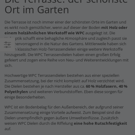
Ort im Garten
Die Terrasse ist noch immer einer der schönsten Orte im Garten und
es wirkt noch gemütlicher, wenn auf dieser der Boden
mit Holz oder
einem holzähnlichen Werkstoff wie WPC
ausgelegt ist. Die
Holzoptik schafft eine behagliche Atmosphäre und zugleich passt sie
auch hervorragend in die Natur des Gartens. Mittlerweile haben sich
zu den klassischen Holz-Terrassendielen einige weitere Werkstoffe
Einkaufsoptionen
hinzugesellt. Die WPC Terrassendielen haben einen großen Erfolg
gefeiert und zogen eine Reihe von Neu- und Weiterentwicklungen mit
sich.
Hochwertige WPC Terrassendielen bestehen aus einer speziellen
Zusammensetzung, bei der nicht komplett auf Holz verzichtet wird.
Die Dielen bestehen je nach Hersteller aus ca.
60 % Holzfasern, 40 %
Polyethylen
und weiteren Verbundstoffen. Eben diese sorgen für
einige Besonderheiten.
WPC ist ein Bodenbelag für den Außenbereich, der aufgrund seiner
Zusammensetzung einige Vorteile aufweist. Zum Beispiel sind die
Dielen unempfindlich gegen äußere Umwelteinflüsse. Zusätzlich
weisen WPC Dielen durch die Riffelung
eine hohe Rutschfestigkeit
auf.