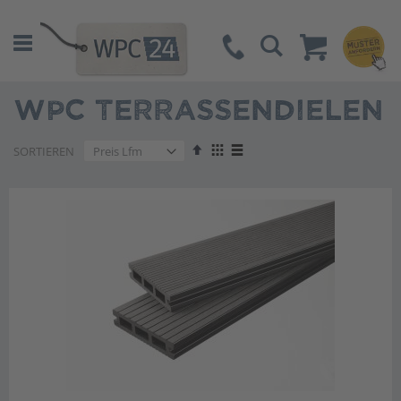
Suche
WPC TERRASSENDIELEN
Absteigend
Anzeigen
SORTIEREN
sortieren
als
Liste
Liste