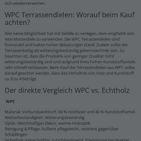
sich wiederverwerten.
WPC Terrassendielen: Worauf beim Kauf
achten?
Wer keine Möglichkeit hat mit Gefälle zu verlegen, dem empfiehlt sich
eine Massivdiele zu verwenden. Die WPC Terrassendielen sind
formstabil und halten hohen Belastungen stand. Zudem sollte der
Terrassenbelag als witterungsbeständig gekennzeichnet sein. Zu
beachten ist, dass die Produkte von geringer Qualität nicht
witterungsbeständig sind und aufgrund ihres hohen Kunststoffanteils
sehr schnell verblassen. Beim Kauf der Terrassendielen aus WPC sollte
darauf geachtet werden, dass das Verhältnis von Holz und Kunststoff
ca. 6 zu 4 beträgt.
Der direkte Vergleich WPC vs. Echtholz
WPC
Material: Verbundwerkstoff, 60 % Holzfaser und 40 % Kunststoffanteil
Wetterbeständigkeit: Witterungsbeständig
Optik: Gleichmäßiges Dekor, warme Holzoptik
Reinigung & Pflege: Äußerst pflegeleicht, resistent gegenüber
Schädlingen
Sicherheit: Keine Splitter, rutschhemmend, Erwärmung bei direkter