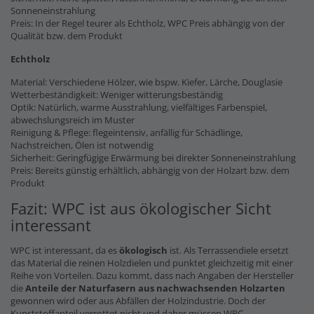
Sonneneinstrahlung
Preis: In der Regel teurer als Echtholz, WPC Preis abhängig von der
Qualität bzw. dem Produkt
Echtholz
Material: Verschiedene Hölzer, wie bspw. Kiefer, Lärche, Douglasie
Wetterbeständigkeit: Weniger witterungsbeständig
Optik: Natürlich, warme Ausstrahlung, vielfältiges Farbenspiel,
abwechslungsreich im Muster
Reinigung & Pflege: flegeintensiv, anfällig für Schädlinge,
Nachstreichen, Ölen ist notwendig
Sicherheit: Geringfügige Erwärmung bei direkter Sonneneinstrahlung
Preis: Bereits günstig erhältlich, abhängig von der Holzart bzw. dem
Produkt
Fazit: WPC ist aus ökologischer Sicht
interessant
WPC ist interessant, da es
ökologisch
ist. Als Terrassendiele ersetzt
das Material die reinen Holzdielen und punktet gleichzeitig mit einer
Reihe von Vorteilen. Dazu kommt, dass nach Angaben der Hersteller
die
Anteile der Naturfasern
aus nachwachsenden Holzarten
gewonnen wird oder aus Abfällen der Holzindustrie. Doch der
Kunststoffanteil verrottet nicht und daher müssen WPC