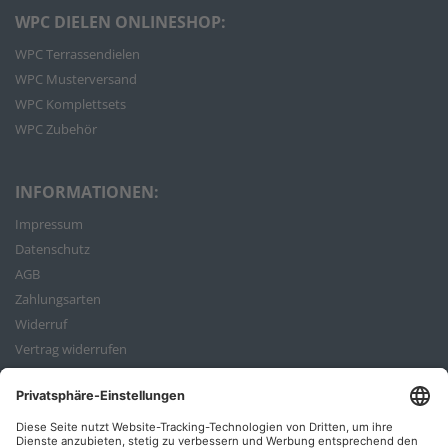
WPC DIELEN ONLINESHOP:
WPC Terrassendielen
WPC Musterversand
WPC Komplettsets
WPC Zubehör
INFORMATIONEN:
Impressum
Datenschutz
AGB
Zahlungsarten
Widerruf
Vertrag widerrufen
Bestellvorgang
ZAHLUNGSARTEN: