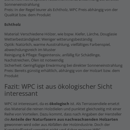
Sonneneinstrahlung
Preis: In der Regel teurer als Echtholz, WPC Preis abhängig von der
Qualität bzw. dem Produkt
Echtholz
Material: Verschiedene Hölzer, wie bspw. Kiefer, Lärche, Douglasie
Wetterbeständigkeit: Weniger witterungsbeständig
Optik: Natürlich, warme Ausstrahlung, vielfältiges Farbenspiel,
abwechslungsreich im Muster
Reinigung & Pflege: flegeintensiv, anfällig für Schädlinge,
Nachstreichen, Ölen ist notwendig
Sicherheit: Geringfügige Erwärmung bei direkter Sonneneinstrahlung
Preis: Bereits günstig erhältlich, abhängig von der Holzart bzw. dem
Produkt
Fazit: WPC ist aus ökologischer Sicht
interessant
WPC ist interessant, da es
ökologisch
ist. Als Terrassendiele ersetzt
das Material die reinen Holzdielen und punktet gleichzeitig mit einer
Reihe von Vorteilen. Dazu kommt, dass nach Angaben der Hersteller
die
Anteile der Naturfasern
aus nachwachsenden Holzarten
gewonnen wird oder aus Abfällen der Holzindustrie. Doch der
Kunststoffanteil verrottet nicht und daher müssen WPC