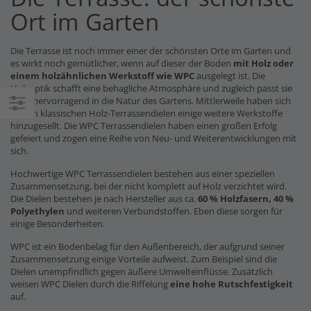
Ort im Garten
Die Terrasse ist noch immer einer der schönsten Orte im Garten und
es wirkt noch gemütlicher, wenn auf dieser der Boden
mit Holz oder
einem holzähnlichen Werkstoff wie WPC
ausgelegt ist. Die
Holzoptik schafft eine behagliche Atmosphäre und zugleich passt sie
auch hervorragend in die Natur des Gartens. Mittlerweile haben sich
zu den klassischen Holz-Terrassendielen einige weitere Werkstoffe
Einkaufsoptionen
hinzugesellt. Die WPC Terrassendielen haben einen großen Erfolg
gefeiert und zogen eine Reihe von Neu- und Weiterentwicklungen mit
sich.
Hochwertige WPC Terrassendielen bestehen aus einer speziellen
Zusammensetzung, bei der nicht komplett auf Holz verzichtet wird.
Die Dielen bestehen je nach Hersteller aus ca.
60 % Holzfasern, 40 %
Polyethylen
und weiteren Verbundstoffen. Eben diese sorgen für
einige Besonderheiten.
WPC ist ein Bodenbelag für den Außenbereich, der aufgrund seiner
Zusammensetzung einige Vorteile aufweist. Zum Beispiel sind die
Dielen unempfindlich gegen äußere Umwelteinflüsse. Zusätzlich
weisen WPC Dielen durch die Riffelung
eine hohe Rutschfestigkeit
auf.