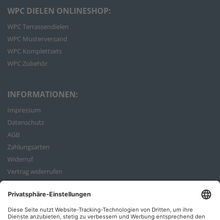
WPC DIELEN ONLINESHOP:
WPC Terrassendielen
WPC Musterversand
WPC Komplettsets
WPC Zubehör
INFORMATIONEN:
Impressum
Datenschutz
AGB
Zahlungsarten
Widerruf
Vertrag widerrufen
Bestellvorgang
ZAHLUNGSARTEN: