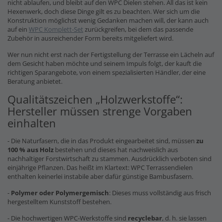
nicht ablaufen, und bleibt auf den WPC Dielen stehen. All das ist kein
Hexenwerk, doch diese Dinge gilt es zu beachten. Wer sich um die
Konstruktion möglichst wenig Gedanken machen will, der kann auch
auf ein
WPC Komplett-Set
zurückgreifen, bei dem das passende
Zubehör in ausreichender Form bereits mitgeliefert wird.
Wer nun nicht erst nach der Fertigstellung der Terrasse ein Lächeln auf
dem Gesicht haben möchte und seinem Impuls folgt, der kauft die
richtigen Sparangebote, von einem spezialisierten Händler, der eine
Beratung anbietet.
Qualitätszeichen „Holzwerkstoffe“:
Hersteller müssen strenge Vorgaben
einhalten
- Die Naturfasern, die in das Produkt eingearbeitet sind, müssen
zu
100 % aus Holz
bestehen und dieses hat nachweislich aus
nachhaltiger Forstwirtschaft zu stammen. Ausdrücklich verboten sind
einjährige Pflanzen. Das heißt im Klartext: WPC Terrassendielen
enthalten keinerlei instabile aber dafür günstige Bambusfasern.
-
Polymer oder Polymergemisch
: Dieses muss vollständig aus frisch
hergestelltem Kunststoff bestehen.
- Die hochwertigen WPC-Werkstoffe sind
recyclebar
, d. h. sie lassen