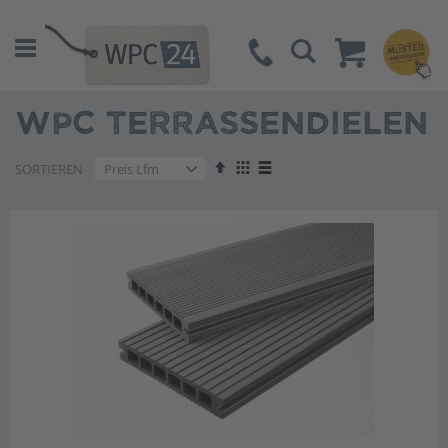
Suche
WPC TERRASSENDIELEN
Absteigend
Anzeigen
SORTIEREN
sortieren
als
Liste
Liste