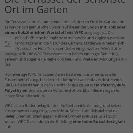
Ort im Garten
Die Terrasse ist noch immer einer der schönsten Orte im Garten und
es wirkt noch gemütlicher, wenn auf dieser der Boden
mit Holz oder
einem holzähnlichen Werkstoff wie WPC
ausgelegt ist. Die
Holzoptik schafft eine behagliche Atmosphäre und zugleich passt sie
auch hervorragend in die Natur des Gartens. Mittlerweile haben sich
zu den klassischen Holz-Terrassendielen einige weitere Werkstoffe
Einkaufsoptionen
hinzugesellt. Die WPC Terrassendielen haben einen großen Erfolg
gefeiert und zogen eine Reihe von Neu- und Weiterentwicklungen mit
sich.
Hochwertige WPC Terrassendielen bestehen aus einer speziellen
Zusammensetzung, bei der nicht komplett auf Holz verzichtet wird.
Die Dielen bestehen je nach Hersteller aus ca.
60 % Holzfasern, 40 %
Polyethylen
und weiteren Verbundstoffen. Eben diese sorgen für
einige Besonderheiten.
WPC ist ein Bodenbelag für den Außenbereich, der aufgrund seiner
Zusammensetzung einige Vorteile aufweist. Zum Beispiel sind die
Dielen unempfindlich gegen äußere Umwelteinflüsse. Zusätzlich
weisen WPC Dielen durch die Riffelung
eine hohe Rutschfestigkeit
auf.