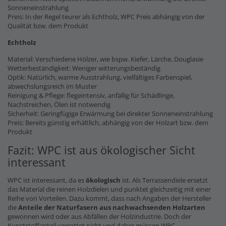
Sonneneinstrahlung
Preis: In der Regel teurer als Echtholz, WPC Preis abhängig von der
Qualität bzw. dem Produkt
Echtholz
Material: Verschiedene Hölzer, wie bspw. Kiefer, Lärche, Douglasie
Wetterbeständigkeit: Weniger witterungsbeständig
Optik: Natürlich, warme Ausstrahlung, vielfältiges Farbenspiel,
abwechslungsreich im Muster
Reinigung & Pflege: flegeintensiv, anfällig für Schädlinge,
Nachstreichen, Ölen ist notwendig
Sicherheit: Geringfügige Erwärmung bei direkter Sonneneinstrahlung
Preis: Bereits günstig erhältlich, abhängig von der Holzart bzw. dem
Produkt
Fazit: WPC ist aus ökologischer Sicht
interessant
WPC ist interessant, da es
ökologisch
ist. Als Terrassendiele ersetzt
das Material die reinen Holzdielen und punktet gleichzeitig mit einer
Reihe von Vorteilen. Dazu kommt, dass nach Angaben der Hersteller
die
Anteile der Naturfasern
aus nachwachsenden Holzarten
gewonnen wird oder aus Abfällen der Holzindustrie. Doch der
Kunststoffanteil verrottet nicht und daher müssen WPC