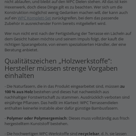
nicht ablaufen, und bleibt auf den WPC Dielen stehen. All das ist kein
Hexenwerk, doch diese Dinge gilt es zu beachten. Wer sich um die
Konstruktion möglichst wenig Gedanken machen will, der kann auch
auf ein
WPC Komplett-Set
zurückgreifen, bei dem das passende
Zubehör in ausreichender Form bereits mitgeliefert wird.
Wer nun nicht erst nach der Fertigstellung der Terrasse ein Lächeln auf
dem Gesicht haben möchte und seinem Impuls folgt, der kauft die
richtigen Sparangebote, von einem spezialisierten Händler, der eine
Beratung anbietet.
Qualitätszeichen „Holzwerkstoffe“:
Hersteller müssen strenge Vorgaben
einhalten
- Die Naturfasern, die in das Produkt eingearbeitet sind, müssen
zu
100 % aus Holz
bestehen und dieses hat nachweislich aus
nachhaltiger Forstwirtschaft zu stammen. Ausdrücklich verboten sind
einjährige Pflanzen. Das heißt im Klartext: WPC Terrassendielen
enthalten keinerlei instabile aber dafür günstige Bambusfasern.
-
Polymer oder Polymergemisch
: Dieses muss vollständig aus frisch
hergestelltem Kunststoff bestehen.
- Die hochwertigen WPC-Werkstoffe sind
recyclebar
, d. h. sie lassen