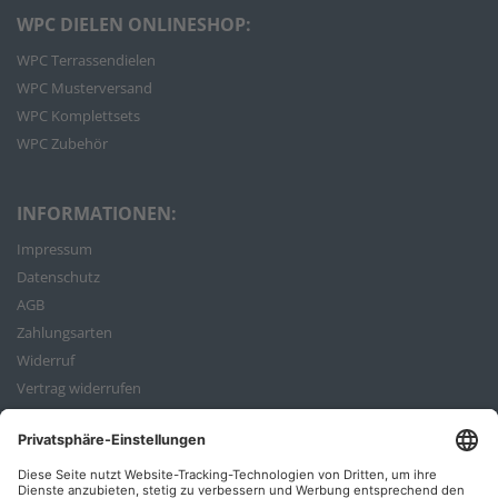
WPC DIELEN ONLINESHOP:
WPC Terrassendielen
WPC Musterversand
WPC Komplettsets
WPC Zubehör
INFORMATIONEN:
Impressum
Datenschutz
AGB
Zahlungsarten
Widerruf
Vertrag widerrufen
Bestellvorgang
ZAHLUNGSARTEN: