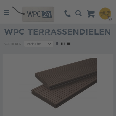
Suche
WPC TERRASSENDIELEN
Absteigend
Anzeigen
SORTIEREN
sortieren
als
Liste
Liste