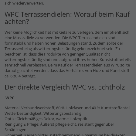
sich wiederverwerten.
WPC Terrassendielen: Worauf beim Kauf
achten?
Wer keine Möglichkeit hat mit Gefälle zu verlegen, dem empfiehlt sich
eine Massivdiele zu verwenden. Die WPC Terrassendielen sind
formstabil und halten hohen Belastungen stand. Zudem sollte der
Terrassenbelag als witterungsbeständig gekennzeichnet sein. Zu
beachten ist, dass die Produkte von geringer Qualität nicht
witterungsbeständig sind und aufgrund ihres hohen Kunststoffanteils
sehr schnell verblassen. Beim Kauf der Terrassendielen aus WPC sollte
darauf geachtet werden, dass das Verhältnis von Holz und Kunststoff
ca. 6 zu 4 beträgt.
Der direkte Vergleich WPC vs. Echtholz
WPC
Material: Verbundwerkstoff, 60 % Holzfaser und 40 % Kunststoffanteil
Wetterbeständigkeit: Witterungsbeständig
Optik: Gleichmäßiges Dekor, warme Holzoptik
Reinigung & Pflege: Äußerst pflegeleicht, resistent gegenüber
Schädlingen
Sicherheit: Keine Splitter, rutschhemmend, Erwärmung bei direkter