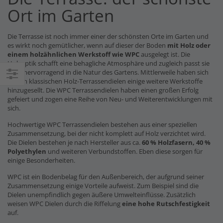
Ort im Garten
Die Terrasse ist noch immer einer der schönsten Orte im Garten und
es wirkt noch gemütlicher, wenn auf dieser der Boden
mit Holz oder
einem holzähnlichen Werkstoff wie WPC
ausgelegt ist. Die
Holzoptik schafft eine behagliche Atmosphäre und zugleich passt sie
auch hervorragend in die Natur des Gartens. Mittlerweile haben sich
zu den klassischen Holz-Terrassendielen einige weitere Werkstoffe
Einkaufsoptionen
hinzugesellt. Die WPC Terrassendielen haben einen großen Erfolg
gefeiert und zogen eine Reihe von Neu- und Weiterentwicklungen mit
sich.
Hochwertige WPC Terrassendielen bestehen aus einer speziellen
Zusammensetzung, bei der nicht komplett auf Holz verzichtet wird.
Die Dielen bestehen je nach Hersteller aus ca.
60 % Holzfasern, 40 %
Polyethylen
und weiteren Verbundstoffen. Eben diese sorgen für
einige Besonderheiten.
WPC ist ein Bodenbelag für den Außenbereich, der aufgrund seiner
Zusammensetzung einige Vorteile aufweist. Zum Beispiel sind die
Dielen unempfindlich gegen äußere Umwelteinflüsse. Zusätzlich
weisen WPC Dielen durch die Riffelung
eine hohe Rutschfestigkeit
auf.