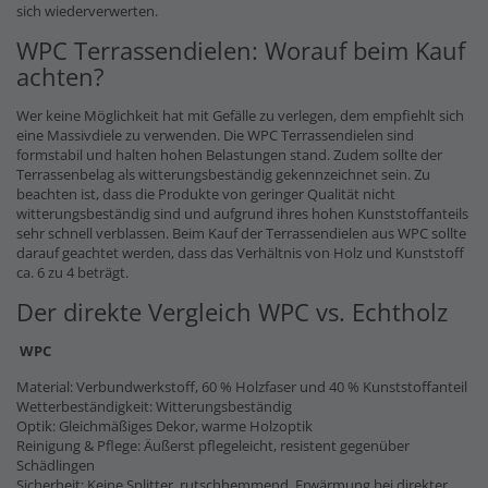
sich wiederverwerten.
WPC Terrassendielen: Worauf beim Kauf
achten?
Wer keine Möglichkeit hat mit Gefälle zu verlegen, dem empfiehlt sich
eine Massivdiele zu verwenden. Die WPC Terrassendielen sind
formstabil und halten hohen Belastungen stand. Zudem sollte der
Terrassenbelag als witterungsbeständig gekennzeichnet sein. Zu
beachten ist, dass die Produkte von geringer Qualität nicht
witterungsbeständig sind und aufgrund ihres hohen Kunststoffanteils
sehr schnell verblassen. Beim Kauf der Terrassendielen aus WPC sollte
darauf geachtet werden, dass das Verhältnis von Holz und Kunststoff
ca. 6 zu 4 beträgt.
Der direkte Vergleich WPC vs. Echtholz
WPC
Material: Verbundwerkstoff, 60 % Holzfaser und 40 % Kunststoffanteil
Wetterbeständigkeit: Witterungsbeständig
Optik: Gleichmäßiges Dekor, warme Holzoptik
Reinigung & Pflege: Äußerst pflegeleicht, resistent gegenüber
Schädlingen
Sicherheit: Keine Splitter, rutschhemmend, Erwärmung bei direkter