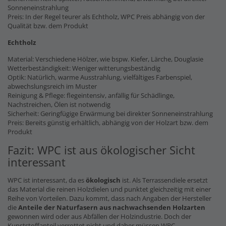
Sonneneinstrahlung
Preis: In der Regel teurer als Echtholz, WPC Preis abhängig von der
Qualität bzw. dem Produkt
Echtholz
Material: Verschiedene Hölzer, wie bspw. Kiefer, Lärche, Douglasie
Wetterbeständigkeit: Weniger witterungsbeständig
Optik: Natürlich, warme Ausstrahlung, vielfältiges Farbenspiel,
abwechslungsreich im Muster
Reinigung & Pflege: flegeintensiv, anfällig für Schädlinge,
Nachstreichen, Ölen ist notwendig
Sicherheit: Geringfügige Erwärmung bei direkter Sonneneinstrahlung
Preis: Bereits günstig erhältlich, abhängig von der Holzart bzw. dem
Produkt
Fazit: WPC ist aus ökologischer Sicht
interessant
WPC ist interessant, da es
ökologisch
ist. Als Terrassendiele ersetzt
das Material die reinen Holzdielen und punktet gleichzeitig mit einer
Reihe von Vorteilen. Dazu kommt, dass nach Angaben der Hersteller
die
Anteile der Naturfasern
aus nachwachsenden Holzarten
gewonnen wird oder aus Abfällen der Holzindustrie. Doch der
Kunststoffanteil verrottet nicht und daher müssen WPC