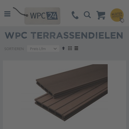
Suche
WPC TERRASSENDIELEN
Absteigend
Anzeigen
SORTIEREN
sortieren
als
Liste
Liste