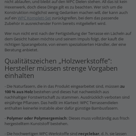
nicht ablaufen, und bleibt auf den WPC Dielen stehen. All das ist kein
Hexenwerk, doch diese Dinge gilt es zu beachten. Wer sich um die
Konstruktion möglichst wenig Gedanken machen will, der kann auch
auf ein
WPC Komplett-Set
zurückgreifen, bei dem das passende
Zubehör in ausreichender Form bereits mitgeliefert wird.
Wer nun nicht erst nach der Fertigstellung der Terrasse ein Lächeln auf
dem Gesicht haben möchte und seinem Impuls folgt, der kauft die
richtigen Sparangebote, von einem spezialisierten Händler, der eine
Beratung anbietet.
Qualitätszeichen „Holzwerkstoffe“:
Hersteller müssen strenge Vorgaben
einhalten
- Die Naturfasern, die in das Produkt eingearbeitet sind, müssen
zu
100 % aus Holz
bestehen und dieses hat nachweislich aus
nachhaltiger Forstwirtschaft zu stammen. Ausdrücklich verboten sind
einjährige Pflanzen. Das heißt im Klartext: WPC Terrassendielen
enthalten keinerlei instabile aber dafür günstige Bambusfasern.
-
Polymer oder Polymergemisch
: Dieses muss vollständig aus frisch
hergestelltem Kunststoff bestehen.
- Die hochwertigen WPC-Werkstoffe sind
recyclebar
, d. h. sie lassen