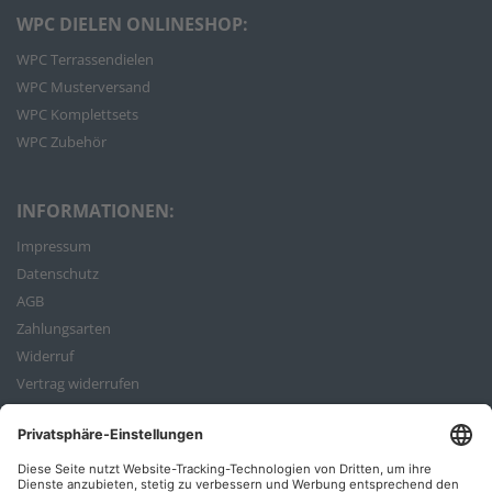
WPC DIELEN ONLINESHOP:
WPC Terrassendielen
WPC Musterversand
WPC Komplettsets
WPC Zubehör
INFORMATIONEN:
Impressum
Datenschutz
AGB
Zahlungsarten
Widerruf
Vertrag widerrufen
Bestellvorgang
ZAHLUNGSARTEN: