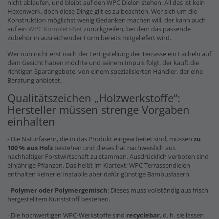
nicht ablaufen, und bleibt auf den WPC Dielen stehen. All das ist kein
Hexenwerk, doch diese Dinge gilt es zu beachten. Wer sich um die
Konstruktion möglichst wenig Gedanken machen will, der kann auch
auf ein
WPC Komplett-Set
zurückgreifen, bei dem das passende
Zubehör in ausreichender Form bereits mitgeliefert wird.
Wer nun nicht erst nach der Fertigstellung der Terrasse ein Lächeln auf
dem Gesicht haben möchte und seinem Impuls folgt, der kauft die
richtigen Sparangebote, von einem spezialisierten Händler, der eine
Beratung anbietet.
Qualitätszeichen „Holzwerkstoffe“:
Hersteller müssen strenge Vorgaben
einhalten
- Die Naturfasern, die in das Produkt eingearbeitet sind, müssen
zu
100 % aus Holz
bestehen und dieses hat nachweislich aus
nachhaltiger Forstwirtschaft zu stammen. Ausdrücklich verboten sind
einjährige Pflanzen. Das heißt im Klartext: WPC Terrassendielen
enthalten keinerlei instabile aber dafür günstige Bambusfasern.
-
Polymer oder Polymergemisch
: Dieses muss vollständig aus frisch
hergestelltem Kunststoff bestehen.
- Die hochwertigen WPC-Werkstoffe sind
recyclebar
, d. h. sie lassen