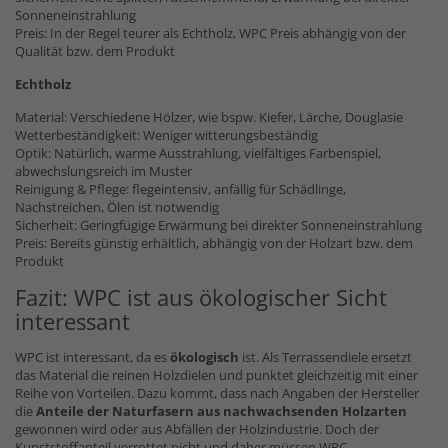
Sonneneinstrahlung
Preis: In der Regel teurer als Echtholz, WPC Preis abhängig von der
Qualität bzw. dem Produkt
Echtholz
Material: Verschiedene Hölzer, wie bspw. Kiefer, Lärche, Douglasie
Wetterbeständigkeit: Weniger witterungsbeständig
Optik: Natürlich, warme Ausstrahlung, vielfältiges Farbenspiel,
abwechslungsreich im Muster
Reinigung & Pflege: flegeintensiv, anfällig für Schädlinge,
Nachstreichen, Ölen ist notwendig
Sicherheit: Geringfügige Erwärmung bei direkter Sonneneinstrahlung
Preis: Bereits günstig erhältlich, abhängig von der Holzart bzw. dem
Produkt
Fazit: WPC ist aus ökologischer Sicht
interessant
WPC ist interessant, da es
ökologisch
ist. Als Terrassendiele ersetzt
das Material die reinen Holzdielen und punktet gleichzeitig mit einer
Reihe von Vorteilen. Dazu kommt, dass nach Angaben der Hersteller
die
Anteile der Naturfasern
aus nachwachsenden Holzarten
gewonnen wird oder aus Abfällen der Holzindustrie. Doch der
Kunststoffanteil verrottet nicht und daher müssen WPC