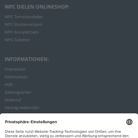
WPC DIELEN ONLINESHOP:
WPC Terrassendielen
WPC Musterversand
WPC Komplettsets
WPC Zubehör
INFORMATIONEN:
Impressum
Datenschutz
AGB
Zahlungsarten
Widerruf
Vertrag widerrufen
Bestellvorgang
ZAHLUNGSARTEN: