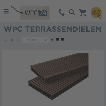
Suche
WPC TERRASSENDIELEN
Absteigend
Anzeigen
SORTIEREN
sortieren
als
Liste
Liste