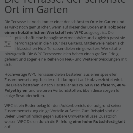
Ort im Garten
Die Terrasse ist noch immer einer der schönsten Orte im Garten und
es wirkt noch gemütlicher, wenn auf dieser der Boden
mit Holz oder
einem holzähnlichen Werkstoff wie WPC
ausgelegt ist. Die
Holzoptik schafft eine behagliche Atmosphäre und zugleich passt sie
auch hervorragend in die Natur des Gartens. Mittlerweile haben sich
zu den klassischen Holz-Terrassendielen einige weitere Werkstoffe
Einkaufsoptionen
hinzugesellt. Die WPC Terrassendielen haben einen großen Erfolg
gefeiert und zogen eine Reihe von Neu- und Weiterentwicklungen mit
sich.
Hochwertige WPC Terrassendielen bestehen aus einer speziellen
Zusammensetzung, bei der nicht komplett auf Holz verzichtet wird.
Die Dielen bestehen je nach Hersteller aus ca.
60 % Holzfasern, 40 %
Polyethylen
und weiteren Verbundstoffen. Eben diese sorgen für
einige Besonderheiten.
WPC ist ein Bodenbelag für den Außenbereich, der aufgrund seiner
Zusammensetzung einige Vorteile aufweist. Zum Beispiel sind die
Dielen unempfindlich gegen äußere Umwelteinflüsse. Zusätzlich
weisen WPC Dielen durch die Riffelung
eine hohe Rutschfestigkeit
auf.