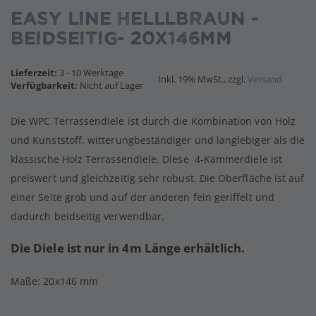
Anfang
Easy Line helllbraun -
der
Bildgalerie
beidseitig- 20x146mm
springen
Lieferzeit:
3 - 10 Werktage
Inkl. 19% MwSt., zzgl.
Versand
Verfügbarkeit:
Nicht auf Lager
Die WPC Terrassendiele ist durch die Kombination von Holz
und Kunststoff, witterungbeständiger und langlebiger als die
klassische Holz Terrassendiele. Diese 4-Kammerdiele ist
preiswert und gleichzeitig sehr robust. Die Oberfläche ist auf
einer Seite grob und auf der anderen fein geriffelt und
dadurch beidseitig verwendbar.
Die Diele ist nur in 4m Länge erhältlich.
Maße: 20x146 mm