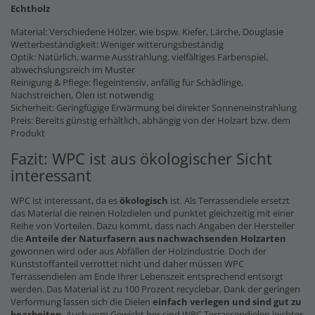
Echtholz
Material: Verschiedene Hölzer, wie bspw. Kiefer, Lärche, Douglasie
Wetterbeständigkeit: Weniger witterungsbeständig
Optik: Natürlich, warme Ausstrahlung, vielfältiges Farbenspiel,
abwechslungsreich im Muster
Reinigung & Pflege: flegeintensiv, anfällig für Schädlinge,
Nachstreichen, Ölen ist notwendig
Sicherheit: Geringfügige Erwärmung bei direkter Sonneneinstrahlung
Preis: Bereits günstig erhältlich, abhängig von der Holzart bzw. dem
Produkt
Fazit: WPC ist aus ökologischer Sicht
interessant
WPC ist interessant, da es
ökologisch
ist. Als Terrassendiele ersetzt
das Material die reinen Holzdielen und punktet gleichzeitig mit einer
Reihe von Vorteilen. Dazu kommt, dass nach Angaben der Hersteller
die
Anteile der Naturfasern
aus nachwachsenden Holzarten
gewonnen wird oder aus Abfällen der Holzindustrie. Doch der
Kunststoffanteil verrottet nicht und daher müssen WPC
Terrassendielen am Ende Ihrer Lebenszeit entsprechend entsorgt
werden. Das Material ist zu 100 Prozent recyclebar. Dank der geringen
Verformung lassen sich die Dielen
einfach verlegen und sind gut zu
bearbeiten
. Auch vom Gewicht her sind WPC Terrassendielen leichter