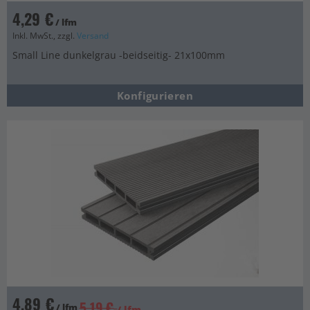
4,29 €
/ lfm
Inkl. MwSt., zzgl.
Versand
Small Line dunkelgrau -beidseitig- 21x100mm
Konfigurieren
4,89 €
5,19 €
/ lfm
/ lfm