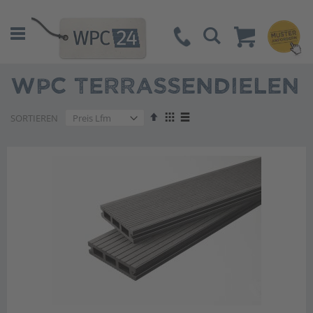
Suche
WPC TERRASSENDIELEN
Absteigend
Anzeigen
SORTIEREN
sortieren
als
Liste
Liste