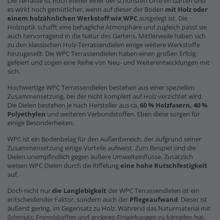
Die Terrasse ist noch immer einer der schönsten Orte im Garten und
es wirkt noch gemütlicher, wenn auf dieser der Boden
mit Holz oder
einem holzähnlichen Werkstoff wie WPC
ausgelegt ist. Die
Holzoptik schafft eine behagliche Atmosphäre und zugleich passt sie
auch hervorragend in die Natur des Gartens. Mittlerweile haben sich
zu den klassischen Holz-Terrassendielen einige weitere Werkstoffe
hinzugesellt. Die WPC Terrassendielen haben einen großen Erfolg
gefeiert und zogen eine Reihe von Neu- und Weiterentwicklungen mit
sich.
Hochwertige WPC Terrassendielen bestehen aus einer speziellen
Zusammensetzung, bei der nicht komplett auf Holz verzichtet wird.
Die Dielen bestehen je nach Hersteller aus ca.
60 % Holzfasern, 40 %
Polyethylen
und weiteren Verbundstoffen. Eben diese sorgen für
einige Besonderheiten.
WPC ist ein Bodenbelag für den Außenbereich, der aufgrund seiner
Zusammensetzung einige Vorteile aufweist. Zum Beispiel sind die
Dielen unempfindlich gegen äußere Umwelteinflüsse. Zusätzlich
weisen WPC Dielen durch die Riffelung
eine hohe Rutschfestigkeit
auf.
Doch nicht nur
die Langlebigkeit
der WPC Terrassendielen ist ein
entscheidender Faktor, sondern auch der
Pflegeaufwand
. Dieser ist
äußerst gering, im Gegensatz zu Holz. Während das Naturmaterial mit
Schmutz, Fremdstoffen und anderen Einwirkungen zu kämpfen hat,