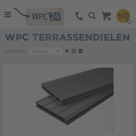
Suche
WPC TERRASSENDIELEN
Absteigend
Anzeigen
SORTIEREN
sortieren
als
Liste
Liste