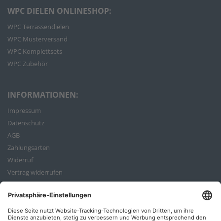
WPC DIELEN ONLINESHOP:
WPC Terrassendielen
WPC Musterversand
WPC Komplettsets
WPC Zubehör
INFORMATIONEN:
Impressum
Datenschutz
AGB
Zahlungsarten
Widerruf
Vertrag widerrufen
Bestellvorgang
ZAHLUNGSARTEN: