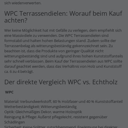
sich wiederverwerten.
WPC Terrassendielen: Worauf beim Kauf
achten?
Wer keine Möglichkeit hat mit Gefälle zu verlegen, dem empfiehlt sich
eine Massivdiele zu verwenden. Die WPC Terrassendielen sind
formstabil und halten hohen Belastungen stand. Zudem sollte der
Terrassenbelag als witterungsbeständig gekennzeichnet sein. Zu
beachten ist, dass die Produkte von geringer Qualität nicht
witterungsbeständig sind und aufgrund ihres hohen Kunststoffanteils
sehr schnell verblassen. Beim Kauf der Terrassendielen aus WPC sollte
darauf geachtet werden, dass das Verhältnis von Holz und Kunststoff
ca. 6 zu 4 beträgt.
Der direkte Vergleich WPC vs. Echtholz
WPC
Material: Verbundwerkstoff, 60 % Holzfaser und 40 % Kunststoffanteil
Wetterbeständigkeit: Witterungsbeständig
Optik: Gleichmäßiges Dekor, warme Holzoptik
Reinigung & Pflege: Äußerst pflegeleicht, resistent gegenüber
Schädlingen
Sicherheit: Keine Splitter, rutschhemmend, Erwärmung bei direkter