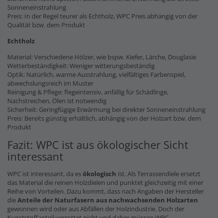
Sonneneinstrahlung
Preis: In der Regel teurer als Echtholz, WPC Preis abhängig von der
Qualität bzw. dem Produkt
Echtholz
Material: Verschiedene Hölzer, wie bspw. Kiefer, Lärche, Douglasie
Wetterbeständigkeit: Weniger witterungsbeständig
Optik: Natürlich, warme Ausstrahlung, vielfältiges Farbenspiel,
abwechslungsreich im Muster
Reinigung & Pflege: flegeintensiv, anfällig für Schädlinge,
Nachstreichen, Ölen ist notwendig
Sicherheit: Geringfügige Erwärmung bei direkter Sonneneinstrahlung
Preis: Bereits günstig erhältlich, abhängig von der Holzart bzw. dem
Produkt
Fazit: WPC ist aus ökologischer Sicht
interessant
WPC ist interessant, da es
ökologisch
ist. Als Terrassendiele ersetzt
das Material die reinen Holzdielen und punktet gleichzeitig mit einer
Reihe von Vorteilen. Dazu kommt, dass nach Angaben der Hersteller
die
Anteile der Naturfasern
aus nachwachsenden Holzarten
gewonnen wird oder aus Abfällen der Holzindustrie. Doch der
Kunststoffanteil verrottet nicht und daher müssen WPC