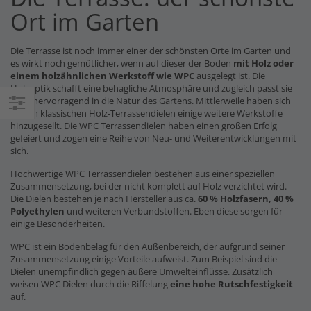
Ort im Garten
Die Terrasse ist noch immer einer der schönsten Orte im Garten und
es wirkt noch gemütlicher, wenn auf dieser der Boden
mit Holz oder
einem holzähnlichen Werkstoff wie WPC
ausgelegt ist. Die
Holzoptik schafft eine behagliche Atmosphäre und zugleich passt sie
auch hervorragend in die Natur des Gartens. Mittlerweile haben sich
zu den klassischen Holz-Terrassendielen einige weitere Werkstoffe
Einkaufsoptionen
hinzugesellt. Die WPC Terrassendielen haben einen großen Erfolg
gefeiert und zogen eine Reihe von Neu- und Weiterentwicklungen mit
sich.
Hochwertige WPC Terrassendielen bestehen aus einer speziellen
Zusammensetzung, bei der nicht komplett auf Holz verzichtet wird.
Die Dielen bestehen je nach Hersteller aus ca.
60 % Holzfasern, 40 %
Polyethylen
und weiteren Verbundstoffen. Eben diese sorgen für
einige Besonderheiten.
WPC ist ein Bodenbelag für den Außenbereich, der aufgrund seiner
Zusammensetzung einige Vorteile aufweist. Zum Beispiel sind die
Dielen unempfindlich gegen äußere Umwelteinflüsse. Zusätzlich
weisen WPC Dielen durch die Riffelung
eine hohe Rutschfestigkeit
auf.