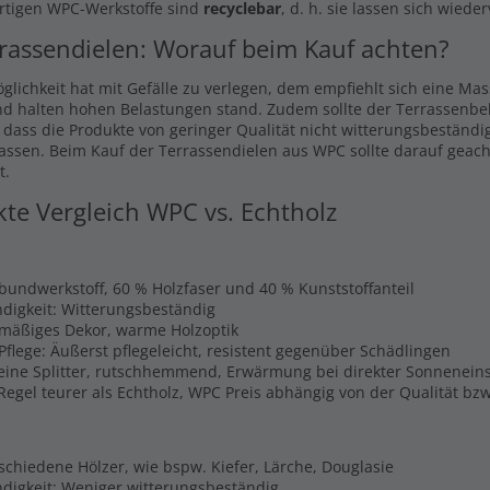
rtigen WPC-Werkstoffe sind
recyclebar
, d. h. sie lassen sich wiede
rassendielen: Worauf beim Kauf achten?
glichkeit hat mit Gefälle zu verlegen, dem empfiehlt sich eine Ma
nd halten hohen Belastungen stand. Zudem sollte der Terrassenbel
, dass die Produkte von geringer Qualität nicht witterungsbeständi
lassen. Beim Kauf der Terrassendielen aus WPC sollte darauf geach
t.
kte Vergleich WPC vs. Echtholz
rbundwerkstoff, 60 % Holzfaser und 40 % Kunststoffanteil
digkeit: Witterungsbeständig
hmäßiges Dekor, warme Holzoptik
Pflege: Äußerst pflegeleicht, resistent gegenüber Schädlingen
Keine Splitter, rutschhemmend, Erwärmung bei direkter Sonnenein
 Regel teurer als Echtholz, WPC Preis abhängig von der Qualität b
schiedene Hölzer, wie bspw. Kiefer, Lärche, Douglasie
digkeit: Weniger witterungsbeständig