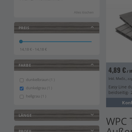
Alles löschen
PREIS
14,18 € - 14,18 €
FARBE
4,89 €
/ 
Inkl. MwSt., zz
item
dunkelbraun
1
Easy Line d
item
dunkelgrau
1
beidseitig
item
hellgrau
1
Kon
LÄNGE
WPC T
Auße
PROFIL