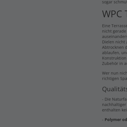
sogar schmu
WPC T
Eine Terrasse
nicht gerade
auseinander
Dielen nicht
Abtrocknen d
ablaufen, un
Konstruktion
Zubehör in a
Wer nun nich
richtigen Sp
Qualität
- Die Naturf
nachhaltiger
enthalten ke
-
Polymer od