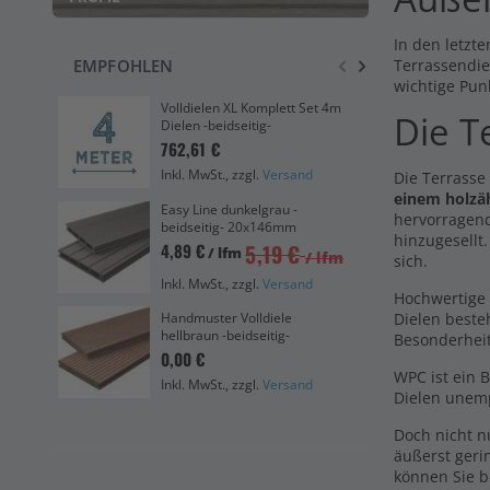
In den letzte
EMPFOHLEN
Terrassendie
wichtige Pun
Volldielen XL Komplett Set 4m
Pre
Die T
Dielen -beidseitig-
Set
762,61 €
49
Inkl. MwSt., zzgl.
Versand
Ink
Die Terrasse
einem holzä
Easy Line dunkelgrau -
Han
hervorragend
beidseitig- 20x146mm
dun
hinzugesellt
5,19 €
4,89 €
0,0
/ lfm
/ lfm
sich.
Ink
Inkl. MwSt., zzgl.
Versand
Hochwertige 
Dielen beste
Handmuster Volldiele
Abs
hellbraun -beidseitig-
Besonderhei
8,6
0,00 €
WPC ist ein 
Ink
Inkl. MwSt., zzgl.
Versand
Dielen unemp
Doch nicht 
äußerst geri
können Sie b