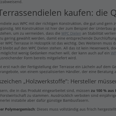
tzabweisend.
errassendielen kaufen: die Q
ndiele aus WPC mit der richtigen Konstruktion, die gut und gern zw
 günstig. Mit Konstruktion ist hier der zum Beispiel der Unterbau 
stehen, um zu vermeiden, dass die
WPC Dielen
an Stabilität verli
 zu gering gewählt werden, damit eine entsprechende Durchlüftung
er WPC Terrasse in Holzoptik ist das wichtig. Des Weiteren muss 
d bleibt auf den WPC Dielen stehen. All das ist kein Hexenwerk, do
 möglichst wenig Gedanken machen will, der kann auch auf ein
WP
usreichender Form bereits mitgeliefert wird.
t erst nach der Fertigstellung der Terrasse ein Lächeln auf dem G
arangebote, von einem spezialisierten Händler, der eine Beratung a
szeichen „Holzwerkstoffe“: Hersteller müss
asern, die in das Produkt eingearbeitet sind, müssen
zu 100 % aus 
 Forstwirtschaft zu stammen. Ausdrücklich verboten sind einjährige
inerlei instabile aber dafür günstige Bambusfasern.
er Polymergemisch
: Dieses muss vollständig aus frisch hergestel