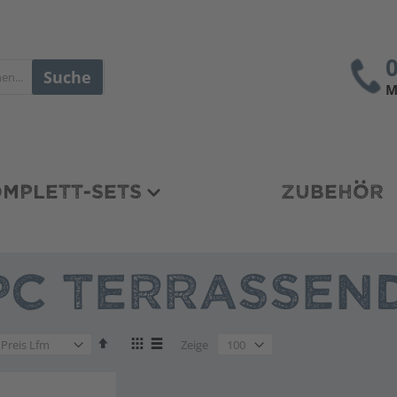
Suche
M
MPLETT-SETS
ZUBEHÖR
C TERRASSEND
en
Absteigend
Anzeigen
en
Zeige
sortieren
als
en
Liste
Liste
en