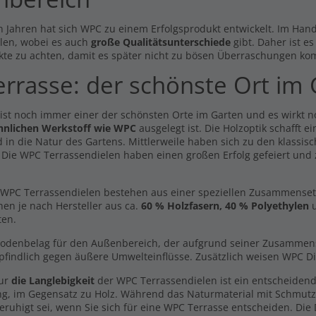
n Jahren hat sich WPC zu einem Erfolgsprodukt entwickelt. Im Hande
len, wobei es auch
große Qualitätsunterschiede
gibt. Daher ist e
kte zu achten, damit es später nicht zu bösen Überraschungen ko
mium Dielen XL Komplett
Volldielen XL Komplett Set 3m
errasse: der schönste Ort im
 3m Dielen -beidseitig-
Dielen -beidseitig-
3,57 €
559,71 €
l. MwSt., zzgl.
Versand
Inkl. MwSt., zzgl.
Versand
 ist noch immer einer der schönsten Orte im Garten und es wirkt 
hnlichen Werkstoff wie WPC
ausgelegt ist. Die Holzoptik schafft 
dmuster Volldiele
Premium Diele dunkelgrau -
 in die Natur des Gartens. Mittlerweile haben sich zu den klassisc
kelgrau -beidseitig-
beidseitig - 23x146mm
. Die WPC Terrassendielen haben einen großen Erfolg gefeiert und
0 €
6,69 €
/ lfm
l. MwSt., zzgl.
Versand
Inkl. MwSt., zzgl.
Versand
WPC Terrassendielen bestehen aus einer speziellen Zusammensetzun
Breitdiele Volldiele XL
hen je nach Hersteller aus ca.
60 % Holzfasern, 40 % Polyethylen
u
chlussprofil Gerade
dunkelbraun - beidseitig -
ten.
8 €
20x200mm
12,69 €
/ lfm
Bodenbelag für den Außenbereich, der aufgrund seiner Zusammenset
l. MwSt., zzgl.
Versand
findlich gegen äußere Umwelteinflüsse. Zusätzlich weisen WPC Di
Inkl. MwSt., zzgl.
Versand
nur
die Langlebigkeit
der WPC Terrassendielen ist ein entscheidend
ng, im Gegensatz zu Holz. Während das Naturmaterial mit Schmut
eruhigt sei, wenn Sie sich für eine WPC Terrasse entscheiden. Die