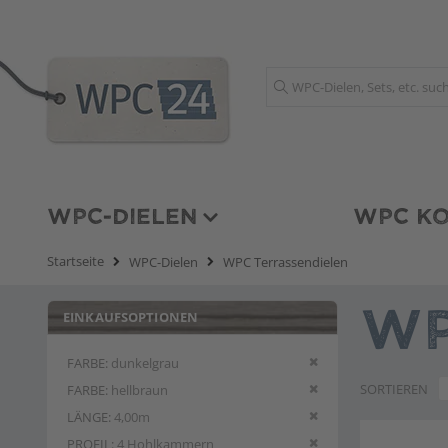
Suche
WPC-DIELEN
WPC KO
Startseite
WPC-Dielen
WPC Terrassendielen
EINKAUFSOPTIONEN
WP
Diesen Artikel entfern
FARBE
dunkelgrau
Diesen Artikel entfern
SORTIEREN
FARBE
hellbraun
Diesen Artikel entfern
LÄNGE
4,00m
Diesen Artikel entfern
PROFIL
4 Hohlkammern