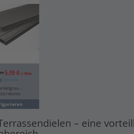
5,19 €
lfm
/ lfm
gl.
Versand
unkelgrau -
- 20x146mm
figurieren
errassendielen – eine vorteil
nbereich