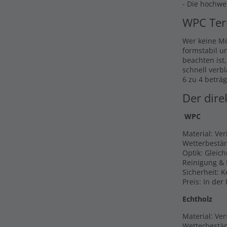
- Die hochwe
WPC Ter
Wer keine Mö
formstabil u
beachten ist
schnell verb
6 zu 4 beträg
Der dire
WPC
Material: Ve
Wetterbestän
Optik: Gleic
Reinigung & 
Sicherheit: 
Preis: In der
Echtholz
Material: Ver
Wetterbestän