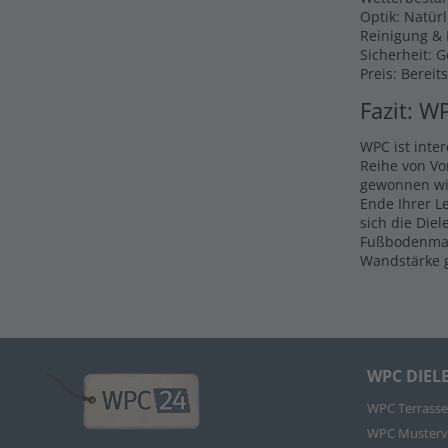
Optik: Natür
Reinigung & P
Sicherheit: 
Preis: Bereit
Fazit: W
WPC ist inte
Reihe von Vo
gewonnen wir
Ende Ihrer L
sich die Die
Fußbodenmate
Wandstärke g
WPC DIEL
WPC Terrasse
WPC Musterv