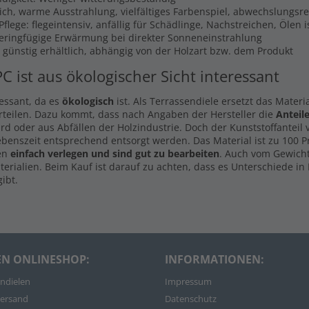
lich, warme Ausstrahlung, vielfältiges Farbenspiel, abwechslungsr
flege: flegeintensiv, anfällig für Schädlinge, Nachstreichen, Ölen 
Geringfügige Erwärmung bei direkter Sonneneinstrahlung
s günstig erhältlich, abhängig von der Holzart bzw. dem Produkt
PC ist aus ökologischer Sicht interessant
ressant, da es
ökologisch
ist. Als Terrassendiele ersetzt das Materi
rteilen. Dazu kommt, dass nach Angaben der Hersteller die
Anteil
d oder aus Abfällen der Holzindustrie. Doch der Kunststoffanteil
ebenszeit entsprechend entsorgt werden. Das Material ist zu 100 
len
einfach verlegen und sind gut zu bearbeiten
. Auch vom Gewicht
rialien. Beim Kauf ist darauf zu achten, dass es Unterschiede in 
ibt.
EN ONLINESHOP:
INFORMATIONEN:
ndielen
Impressum
ersand
Datenschutz