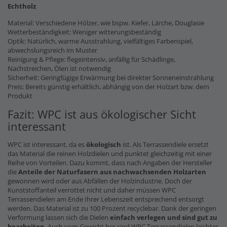
Echtholz
Material: Verschiedene Hölzer, wie bspw. Kiefer, Lärche, Douglasie
Wetterbeständigkeit: Weniger witterungsbeständig
Optik: Natürlich, warme Ausstrahlung, vielfältiges Farbenspiel,
abwechslungsreich im Muster
Reinigung & Pflege: flegeintensiv, anfällig für Schädlinge,
Nachstreichen, Ölen ist notwendig
Sicherheit: Geringfügige Erwärmung bei direkter Sonneneinstrahlung
Preis: Bereits günstig erhältlich, abhängig von der Holzart bzw. dem
Produkt
Fazit: WPC ist aus ökologischer Sicht
interessant
WPC ist interessant, da es
ökologisch
ist. Als Terrassendiele ersetzt
das Material die reinen Holzdielen und punktet gleichzeitig mit einer
Reihe von Vorteilen. Dazu kommt, dass nach Angaben der Hersteller
die
Anteile der Naturfasern
aus nachwachsenden Holzarten
gewonnen wird oder aus Abfällen der Holzindustrie. Doch der
Kunststoffanteil verrottet nicht und daher müssen WPC
Terrassendielen am Ende Ihrer Lebenszeit entsprechend entsorgt
werden. Das Material ist zu 100 Prozent recyclebar. Dank der geringen
Verformung lassen sich die Dielen
einfach verlegen und sind gut zu
bearbeiten
. Auch vom Gewicht her sind WPC Terrassendielen leichter