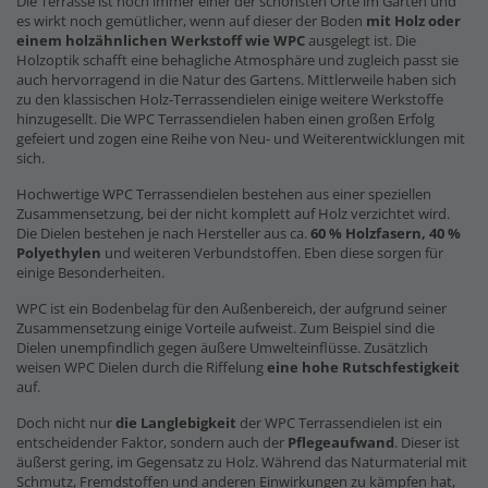
Die Terrasse ist noch immer einer der schönsten Orte im Garten und
es wirkt noch gemütlicher, wenn auf dieser der Boden
mit Holz oder
einem holzähnlichen Werkstoff wie WPC
ausgelegt ist. Die
Holzoptik schafft eine behagliche Atmosphäre und zugleich passt sie
auch hervorragend in die Natur des Gartens. Mittlerweile haben sich
zu den klassischen Holz-Terrassendielen einige weitere Werkstoffe
hinzugesellt. Die WPC Terrassendielen haben einen großen Erfolg
gefeiert und zogen eine Reihe von Neu- und Weiterentwicklungen mit
sich.
Hochwertige WPC Terrassendielen bestehen aus einer speziellen
Zusammensetzung, bei der nicht komplett auf Holz verzichtet wird.
Die Dielen bestehen je nach Hersteller aus ca.
60 % Holzfasern, 40 %
Polyethylen
und weiteren Verbundstoffen. Eben diese sorgen für
einige Besonderheiten.
WPC ist ein Bodenbelag für den Außenbereich, der aufgrund seiner
Zusammensetzung einige Vorteile aufweist. Zum Beispiel sind die
Dielen unempfindlich gegen äußere Umwelteinflüsse. Zusätzlich
weisen WPC Dielen durch die Riffelung
eine hohe Rutschfestigkeit
auf.
Doch nicht nur
die Langlebigkeit
der WPC Terrassendielen ist ein
entscheidender Faktor, sondern auch der
Pflegeaufwand
. Dieser ist
äußerst gering, im Gegensatz zu Holz. Während das Naturmaterial mit
Schmutz, Fremdstoffen und anderen Einwirkungen zu kämpfen hat,