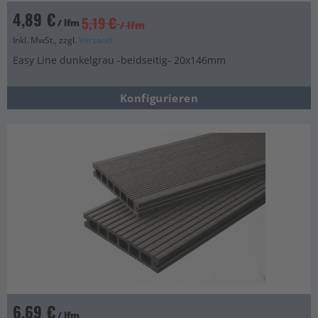
4,89 €
5,19 €
/ lfm
/ lfm
Inkl. MwSt., zzgl.
Versand
Easy Line dunkelgrau -beidseitig- 20x146mm
Konfigurieren
6,69 €
/ lfm