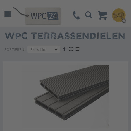
Suche
WPC TERRASSENDIELEN
Absteigend
Anzeigen
SORTIEREN
sortieren
als
Liste
Liste