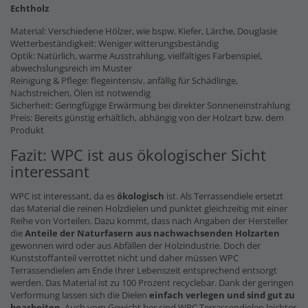
Echtholz
Material: Verschiedene Hölzer, wie bspw. Kiefer, Lärche, Douglasie
Wetterbeständigkeit: Weniger witterungsbeständig
Optik: Natürlich, warme Ausstrahlung, vielfältiges Farbenspiel,
abwechslungsreich im Muster
Reinigung & Pflege: flegeintensiv, anfällig für Schädlinge,
Nachstreichen, Ölen ist notwendig
Sicherheit: Geringfügige Erwärmung bei direkter Sonneneinstrahlung
Preis: Bereits günstig erhältlich, abhängig von der Holzart bzw. dem
Produkt
Fazit: WPC ist aus ökologischer Sicht
interessant
WPC ist interessant, da es
ökologisch
ist. Als Terrassendiele ersetzt
das Material die reinen Holzdielen und punktet gleichzeitig mit einer
Reihe von Vorteilen. Dazu kommt, dass nach Angaben der Hersteller
die
Anteile der Naturfasern
aus nachwachsenden Holzarten
gewonnen wird oder aus Abfällen der Holzindustrie. Doch der
Kunststoffanteil verrottet nicht und daher müssen WPC
Terrassendielen am Ende Ihrer Lebenszeit entsprechend entsorgt
werden. Das Material ist zu 100 Prozent recyclebar. Dank der geringen
Verformung lassen sich die Dielen
einfach verlegen und sind gut zu
bearbeiten
. Auch vom Gewicht her sind WPC Terrassendielen leichter