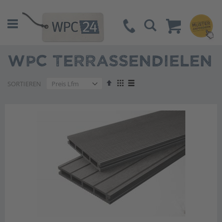
Suche
WPC TERRASSENDIELEN
Absteigend
Anzeigen
SORTIEREN
sortieren
als
Liste
Liste