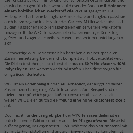
Die Terrasse ist noch immer einer der schönsten Orte im Garten und
es wirkt noch gemütlicher, wenn auf dieser der Boden
mit Holz oder
einem holzähnlichen Werkstoff wie WPC
ausgelegt ist. Die
Holzoptik schafft eine behagliche Atmosphäre und zugleich passt sie
auch hervorragend in die Natur des Gartens. Mittlerweile haben sich
zu den klassischen Holz-Terrassendielen einige weitere Werkstoffe
hinzugesellt. Die WPC Terrassendielen haben einen großen Erfolg
gefeiert und zogen eine Reihe von Neu- und Weiterentwicklungen mit
sich.
Hochwertige WPC Terrassendielen bestehen aus einer speziellen
Zusammensetzung, bei der nicht komplett auf Holz verzichtet wird.
Die Dielen bestehen je nach Hersteller aus ca.
60 % Holzfasern, 40 %
Polyethylen
und weiteren Verbundstoffen. Eben diese sorgen für
einige Besonderheiten.
WPC ist ein Bodenbelag für den Außenbereich, der aufgrund seiner
Zusammensetzung einige Vorteile aufweist. Zum Beispiel sind die
Dielen unempfindlich gegen äußere Umwelteinflüsse. Zusätzlich
weisen WPC Dielen durch die Riffelung
eine hohe Rutschfestigkeit
auf.
Doch nicht nur
die Langlebigkeit
der WPC Terrassendielen ist ein
entscheidender Faktor, sondern auch der
Pflegeaufwand
. Dieser ist
äußerst gering, im Gegensatz zu Holz. Während das Naturmaterial mit
Schmutz, Fremdstoffen und anderen Einwirkungen zu kämpfen hat,