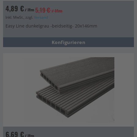
4,89 €
5,19 €
/ lfm
/ lfm
Inkl. MwSt., zzgl.
Versand
Easy Line dunkelgrau -beidseitig- 20x146mm
Konfigurieren
6,69 €
/ lfm