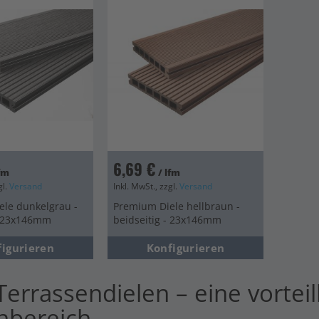
6,69 €
lfm
/ lfm
gl.
Versand
Inkl. MwSt., zzgl.
Versand
le dunkelgrau -
Premium Diele hellbraun -
- 23x146mm
beidseitig - 23x146mm
figurieren
Konfigurieren
errassendielen – eine vorteil
nbereich