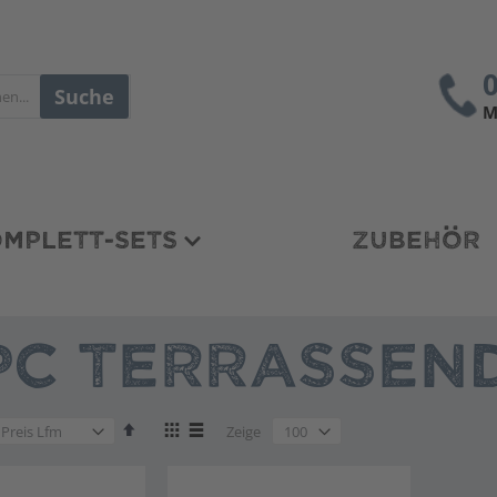
Suche
M
MPLETT-SETS
ZUBEHÖR
C TERRASSEND
en
Absteigend
Anzeigen
en
Zeige
sortieren
als
en
Liste
Liste
en