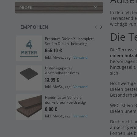
PROFIL
In den letzte
Terrassendie
wichtige Pun
EMPFOHLEN
Die T
Han
Premium Dielen XL Komplett
Pre
Set 4m Dielen -beidseitig-
bei
Die Terrasse
655,10 €
0,0
einem holzä
Inkl. MwSt., zzgl.
Versand
hervorragend
Ink
hinzugesellt
Unterlegepads /
Bre
sich.
Abstandhalter 6mm
dun
13,99 €
25
Hochwertige 
13,
Inkl. MwSt., zzgl.
Versand
Dielen beste
Ink
Besonderhei
Handmuster Volldiele
dunkelbraun -beidseitig-
Vol
WPC ist ein 
Die
0,00 €
Dielen unemp
505
Inkl. MwSt., zzgl.
Versand
Doch nicht 
Ink
äußerst geri
können Sie b