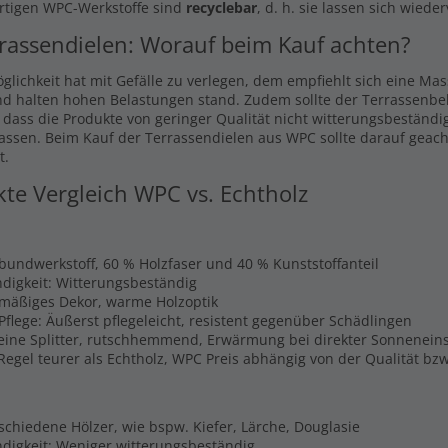
rtigen WPC-Werkstoffe sind
recyclebar
, d. h. sie lassen sich wiede
rassendielen: Worauf beim Kauf achten?
glichkeit hat mit Gefälle zu verlegen, dem empfiehlt sich eine Ma
nd halten hohen Belastungen stand. Zudem sollte der Terrassenbel
, dass die Produkte von geringer Qualität nicht witterungsbeständi
lassen. Beim Kauf der Terrassendielen aus WPC sollte darauf geach
t.
kte Vergleich WPC vs. Echtholz
rbundwerkstoff, 60 % Holzfaser und 40 % Kunststoffanteil
digkeit: Witterungsbeständig
hmäßiges Dekor, warme Holzoptik
Pflege: Äußerst pflegeleicht, resistent gegenüber Schädlingen
Keine Splitter, rutschhemmend, Erwärmung bei direkter Sonnenein
 Regel teurer als Echtholz, WPC Preis abhängig von der Qualität b
schiedene Hölzer, wie bspw. Kiefer, Lärche, Douglasie
digkeit: Weniger witterungsbeständig