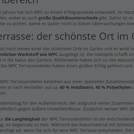
n Jahren hat sich WPC zu einem Erfolgsprodukt entwickelt. Im Hande
len, wobei es auch
große Qualitätsunterschiede
gibt. Daher ist e
kte zu achten, damit es später nicht zu bösen Überraschungen ko
errasse: der schönste Ort im
dmuster Breitdiele
Handmuster Easy Line
mium XL hellgrau -
dunkelbraun -beidseitig-
dseitig-
 ist noch immer einer der schönsten Orte im Garten und es wirkt 
0,00 €
0 €
hnlichen Werkstoff wie WPC
ausgelegt ist. Die Holzoptik schafft 
Inkl. MwSt., zzgl.
Versand
 in die Natur des Gartens. Mittlerweile haben sich zu den klassisc
l. MwSt., zzgl.
Versand
. Die WPC Terrassendielen haben einen großen Erfolg gefeiert und
Unterlegepads /
itdiele Premium XL
Abstandhalter 10mm
kelgrau - beidseitig -
13,99 €
x250mm
WPC Terrassendielen bestehen aus einer speziellen Zusammensetzun
19 €
/ lfm
Inkl. MwSt., zzgl.
Versand
hen je nach Hersteller aus ca.
60 % Holzfasern, 40 % Polyethylen
u
l. MwSt., zzgl.
Versand
ten.
Easy Line Komplett Set 4m
Dielen -beidseitig-
ldielen Komplett Set 3m
Bodenbelag für den Außenbereich, der aufgrund seiner Zusammenset
len -beidseitig-
550,84 €
findlich gegen äußere Umwelteinflüsse. Zusätzlich weisen WPC Di
,18 €
Inkl. MwSt., zzgl.
Versand
nur
die Langlebigkeit
der WPC Terrassendielen ist ein entscheidend
l. MwSt., zzgl.
Versand
ng, im Gegensatz zu Holz. Während das Naturmaterial mit Schmut
eruhigt sei, wenn Sie sich für eine WPC Terrasse entscheiden. Die