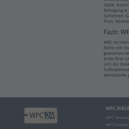
Optik: Natür
Reinigung & P
Sicherheit: 
Preis: Bereit
Fazit: W
WPC ist inte
Reihe von Vo
gewonnen wir
Ende Ihrer L
sich die Die
Fußbodenmate
Wandstärke g
WPC DIEL
WPC Terrasse
WPC Musterv