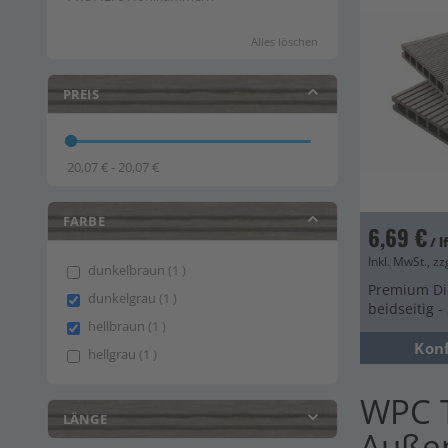
Alles löschen
PREIS
20,07 € - 20,07 €
FARBE
6,69 €
/ 
Inkl. MwSt., zz
item
dunkelbraun
1
Premium Die
item
dunkelgrau
1
beidseitig 
item
hellbraun
1
Kon
item
hellgrau
1
WPC T
LÄNGE
Auße