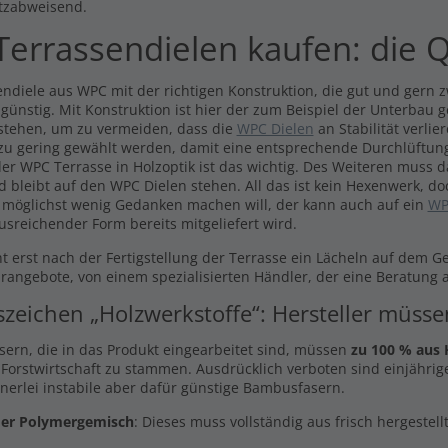
tzabweisend.
errassendielen kaufen: die Q
ndiele aus WPC mit der richtigen Konstruktion, die gut und gern zw
 günstig. Mit Konstruktion ist hier der zum Beispiel der Unterbau 
stehen, um zu vermeiden, dass die
WPC Dielen
an Stabilität verli
 zu gering gewählt werden, damit eine entsprechende Durchlüftung
er WPC Terrasse in Holzoptik ist das wichtig. Des Weiteren muss 
d bleibt auf den WPC Dielen stehen. All das ist kein Hexenwerk, do
 möglichst wenig Gedanken machen will, der kann auch auf ein
WP
usreichender Form bereits mitgeliefert wird.
t erst nach der Fertigstellung der Terrasse ein Lächeln auf dem G
arangebote, von einem spezialisierten Händler, der eine Beratung a
szeichen „Holzwerkstoffe“: Hersteller müss
asern, die in das Produkt eingearbeitet sind, müssen
zu 100 % aus 
 Forstwirtschaft zu stammen. Ausdrücklich verboten sind einjährige
inerlei instabile aber dafür günstige Bambusfasern.
er Polymergemisch
: Dieses muss vollständig aus frisch hergestel