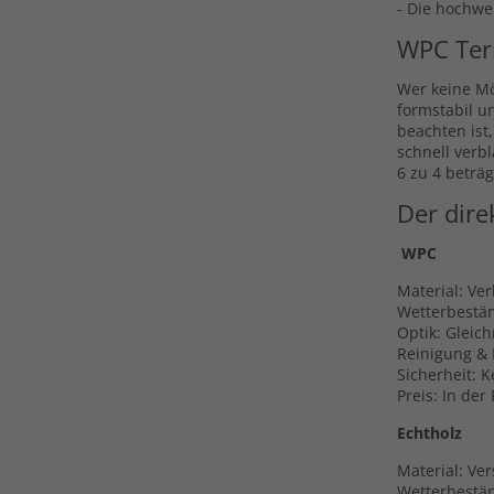
- Die hochwe
WPC Ter
Wer keine Mö
formstabil u
beachten ist
schnell verb
6 zu 4 beträg
Der dire
WPC
Material: Ve
Wetterbestän
Optik: Gleic
Reinigung & 
Sicherheit: 
Preis: In der
Echtholz
Material: Ver
Wetterbestän