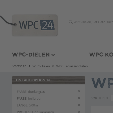
Suche
WPC-DIELEN
WPC KO
Startseite
WPC-Dielen
WPC Terrassendielen
EINKAUFSOPTIONEN
WP
Diesen Artikel entfern
FARBE
dunkelgrau
Diesen Artikel entfern
SORTIEREN
FARBE
hellbraun
Diesen Artikel entfern
LÄNGE
5,00m
Diesen Artikel entfern
PROFIL
6 Hohlkammern