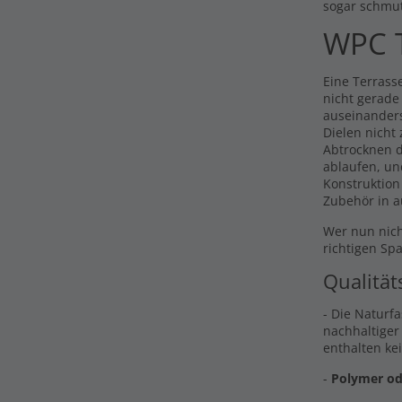
sogar schmu
WPC T
Eine Terrasse
nicht gerade
auseinander
Dielen nicht
Abtrocknen d
ablaufen, un
Konstruktion
Zubehör in a
Wer nun nich
richtigen Sp
Qualität
- Die Naturf
nachhaltiger
enthalten ke
-
Polymer od