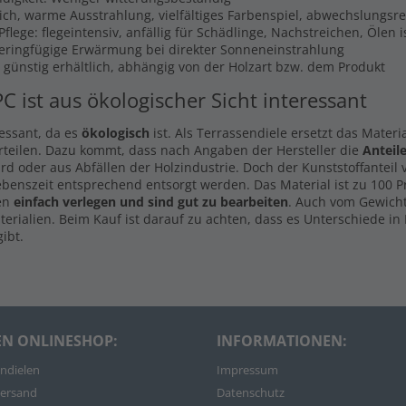
lich, warme Ausstrahlung, vielfältiges Farbenspiel, abwechslungsr
flege: flegeintensiv, anfällig für Schädlinge, Nachstreichen, Ölen 
Geringfügige Erwärmung bei direkter Sonneneinstrahlung
s günstig erhältlich, abhängig von der Holzart bzw. dem Produkt
PC ist aus ökologischer Sicht interessant
ressant, da es
ökologisch
ist. Als Terrassendiele ersetzt das Materi
rteilen. Dazu kommt, dass nach Angaben der Hersteller die
Anteil
d oder aus Abfällen der Holzindustrie. Doch der Kunststoffanteil
ebenszeit entsprechend entsorgt werden. Das Material ist zu 100 
len
einfach verlegen und sind gut zu bearbeiten
. Auch vom Gewicht
rialien. Beim Kauf ist darauf zu achten, dass es Unterschiede in 
ibt.
EN ONLINESHOP:
INFORMATIONEN:
ndielen
Impressum
ersand
Datenschutz