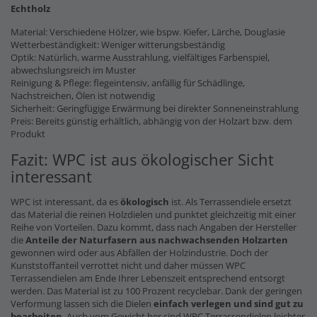
Echtholz
Material: Verschiedene Hölzer, wie bspw. Kiefer, Lärche, Douglasie
Wetterbeständigkeit: Weniger witterungsbeständig
Optik: Natürlich, warme Ausstrahlung, vielfältiges Farbenspiel,
abwechslungsreich im Muster
Reinigung & Pflege: flegeintensiv, anfällig für Schädlinge,
Nachstreichen, Ölen ist notwendig
Sicherheit: Geringfügige Erwärmung bei direkter Sonneneinstrahlung
Preis: Bereits günstig erhältlich, abhängig von der Holzart bzw. dem
Produkt
Fazit: WPC ist aus ökologischer Sicht
interessant
WPC ist interessant, da es
ökologisch
ist. Als Terrassendiele ersetzt
das Material die reinen Holzdielen und punktet gleichzeitig mit einer
Reihe von Vorteilen. Dazu kommt, dass nach Angaben der Hersteller
die
Anteile der Naturfasern
aus nachwachsenden Holzarten
gewonnen wird oder aus Abfällen der Holzindustrie. Doch der
Kunststoffanteil verrottet nicht und daher müssen WPC
Terrassendielen am Ende Ihrer Lebenszeit entsprechend entsorgt
werden. Das Material ist zu 100 Prozent recyclebar. Dank der geringen
Verformung lassen sich die Dielen
einfach verlegen und sind gut zu
bearbeiten
. Auch vom Gewicht her sind WPC Terrassendielen leichter