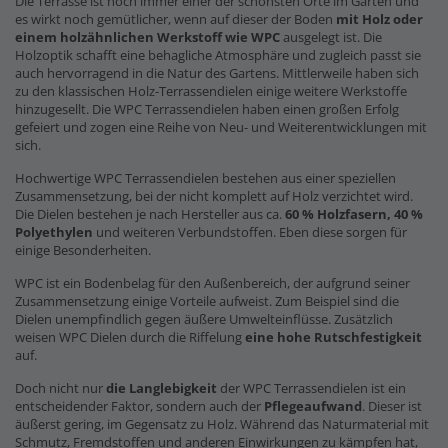
Die Terrasse ist noch immer einer der schönsten Orte im Garten und
es wirkt noch gemütlicher, wenn auf dieser der Boden
mit Holz oder
einem holzähnlichen Werkstoff wie WPC
ausgelegt ist. Die
Holzoptik schafft eine behagliche Atmosphäre und zugleich passt sie
auch hervorragend in die Natur des Gartens. Mittlerweile haben sich
zu den klassischen Holz-Terrassendielen einige weitere Werkstoffe
hinzugesellt. Die WPC Terrassendielen haben einen großen Erfolg
gefeiert und zogen eine Reihe von Neu- und Weiterentwicklungen mit
sich.
Hochwertige WPC Terrassendielen bestehen aus einer speziellen
Zusammensetzung, bei der nicht komplett auf Holz verzichtet wird.
Die Dielen bestehen je nach Hersteller aus ca.
60 % Holzfasern, 40 %
Polyethylen
und weiteren Verbundstoffen. Eben diese sorgen für
einige Besonderheiten.
WPC ist ein Bodenbelag für den Außenbereich, der aufgrund seiner
Zusammensetzung einige Vorteile aufweist. Zum Beispiel sind die
Dielen unempfindlich gegen äußere Umwelteinflüsse. Zusätzlich
weisen WPC Dielen durch die Riffelung
eine hohe Rutschfestigkeit
auf.
Doch nicht nur
die Langlebigkeit
der WPC Terrassendielen ist ein
entscheidender Faktor, sondern auch der
Pflegeaufwand
. Dieser ist
äußerst gering, im Gegensatz zu Holz. Während das Naturmaterial mit
Schmutz, Fremdstoffen und anderen Einwirkungen zu kämpfen hat,