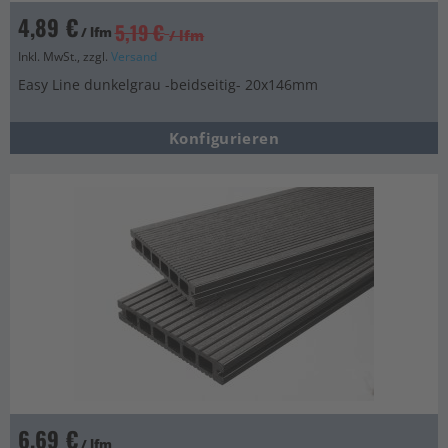
4,89 €
5,19 €
/ lfm
/ lfm
Inkl. MwSt., zzgl.
Versand
Easy Line dunkelgrau -beidseitig- 20x146mm
Konfigurieren
6,69 €
/ lfm