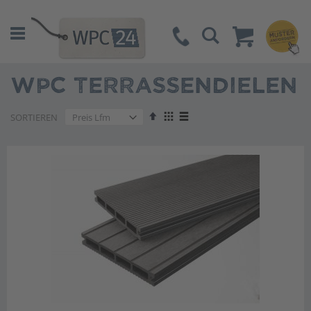
Suche
WPC TERRASSENDIELEN
Absteigend
Anzeigen
SORTIEREN
sortieren
als
Liste
Liste