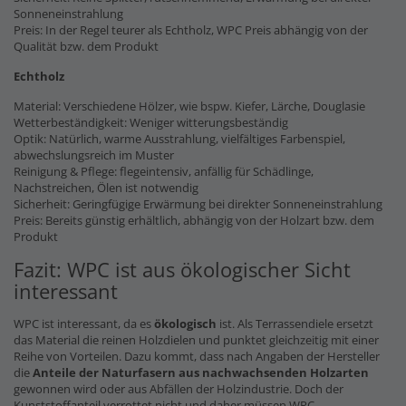
Sonneneinstrahlung
Preis: In der Regel teurer als Echtholz, WPC Preis abhängig von der
Qualität bzw. dem Produkt
Echtholz
Material: Verschiedene Hölzer, wie bspw. Kiefer, Lärche, Douglasie
Wetterbeständigkeit: Weniger witterungsbeständig
Optik: Natürlich, warme Ausstrahlung, vielfältiges Farbenspiel,
abwechslungsreich im Muster
Reinigung & Pflege: flegeintensiv, anfällig für Schädlinge,
Nachstreichen, Ölen ist notwendig
Sicherheit: Geringfügige Erwärmung bei direkter Sonneneinstrahlung
Preis: Bereits günstig erhältlich, abhängig von der Holzart bzw. dem
Produkt
Fazit: WPC ist aus ökologischer Sicht
interessant
WPC ist interessant, da es
ökologisch
ist. Als Terrassendiele ersetzt
das Material die reinen Holzdielen und punktet gleichzeitig mit einer
Reihe von Vorteilen. Dazu kommt, dass nach Angaben der Hersteller
die
Anteile der Naturfasern
aus nachwachsenden Holzarten
gewonnen wird oder aus Abfällen der Holzindustrie. Doch der
Kunststoffanteil verrottet nicht und daher müssen WPC