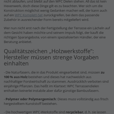
nicht ablaufen, und bleibt auf den WPC Dielen stehen. All das ist kein
Hexenwerk, doch diese Dinge gilt es zu beachten. Wer sich um die
Konstruktion möglichst wenig Gedanken machen will, der kann auch
auf ein
WPC Komplett-Set
zurückgreifen, bei dem das passende
Zubehör in ausreichender Form bereits mitgeliefert wird.
Wer nun nicht erst nach der Fertigstellung der Terrasse ein Lächeln auf
dem Gesicht haben möchte und seinem Impuls folgt, der kauft die
richtigen Sparangebote, von einem spezialisierten Händler, der eine
Beratung anbietet.
Qualitätszeichen „Holzwerkstoffe“:
Hersteller müssen strenge Vorgaben
einhalten
- Die Naturfasern, die in das Produkt eingearbeitet sind, müssen
zu
100 % aus Holz
bestehen und dieses hat nachweislich aus
nachhaltiger Forstwirtschaft zu stammen. Ausdrücklich verboten sind
einjährige Pflanzen. Das heißt im Klartext: WPC Terrassendielen
enthalten keinerlei instabile aber dafür günstige Bambusfasern.
-
Polymer oder Polymergemisch
: Dieses muss vollständig aus frisch
hergestelltem Kunststoff bestehen.
- Die hochwertigen WPC-Werkstoffe sind
recyclebar
, d. h. sie lassen