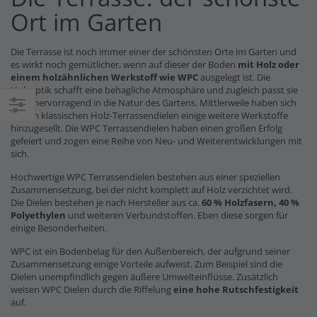
Ort im Garten
Die Terrasse ist noch immer einer der schönsten Orte im Garten und
es wirkt noch gemütlicher, wenn auf dieser der Boden
mit Holz oder
einem holzähnlichen Werkstoff wie WPC
ausgelegt ist. Die
Holzoptik schafft eine behagliche Atmosphäre und zugleich passt sie
auch hervorragend in die Natur des Gartens. Mittlerweile haben sich
zu den klassischen Holz-Terrassendielen einige weitere Werkstoffe
Einkaufsoptionen
hinzugesellt. Die WPC Terrassendielen haben einen großen Erfolg
gefeiert und zogen eine Reihe von Neu- und Weiterentwicklungen mit
sich.
Hochwertige WPC Terrassendielen bestehen aus einer speziellen
Zusammensetzung, bei der nicht komplett auf Holz verzichtet wird.
Die Dielen bestehen je nach Hersteller aus ca.
60 % Holzfasern, 40 %
Polyethylen
und weiteren Verbundstoffen. Eben diese sorgen für
einige Besonderheiten.
WPC ist ein Bodenbelag für den Außenbereich, der aufgrund seiner
Zusammensetzung einige Vorteile aufweist. Zum Beispiel sind die
Dielen unempfindlich gegen äußere Umwelteinflüsse. Zusätzlich
weisen WPC Dielen durch die Riffelung
eine hohe Rutschfestigkeit
auf.