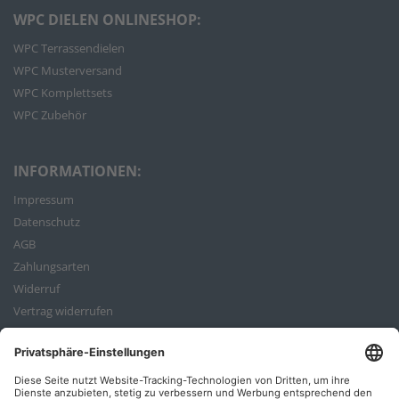
WPC DIELEN ONLINESHOP:
WPC Terrassendielen
WPC Musterversand
WPC Komplettsets
WPC Zubehör
INFORMATIONEN:
Impressum
Datenschutz
AGB
Zahlungsarten
Widerruf
Vertrag widerrufen
Bestellvorgang
ZAHLUNGSARTEN: