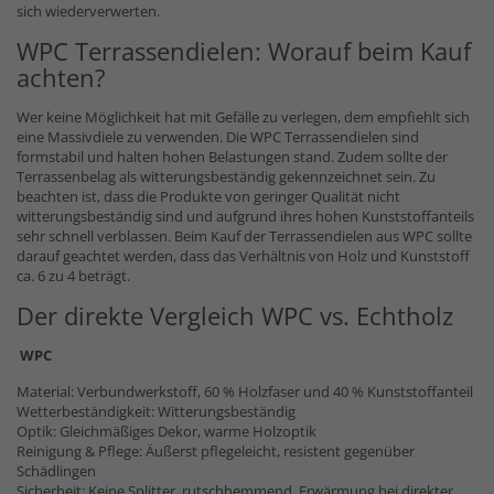
sich wiederverwerten.
WPC Terrassendielen: Worauf beim Kauf
achten?
Wer keine Möglichkeit hat mit Gefälle zu verlegen, dem empfiehlt sich
eine Massivdiele zu verwenden. Die WPC Terrassendielen sind
formstabil und halten hohen Belastungen stand. Zudem sollte der
Terrassenbelag als witterungsbeständig gekennzeichnet sein. Zu
beachten ist, dass die Produkte von geringer Qualität nicht
witterungsbeständig sind und aufgrund ihres hohen Kunststoffanteils
sehr schnell verblassen. Beim Kauf der Terrassendielen aus WPC sollte
darauf geachtet werden, dass das Verhältnis von Holz und Kunststoff
ca. 6 zu 4 beträgt.
Der direkte Vergleich WPC vs. Echtholz
WPC
Material: Verbundwerkstoff, 60 % Holzfaser und 40 % Kunststoffanteil
Wetterbeständigkeit: Witterungsbeständig
Optik: Gleichmäßiges Dekor, warme Holzoptik
Reinigung & Pflege: Äußerst pflegeleicht, resistent gegenüber
Schädlingen
Sicherheit: Keine Splitter, rutschhemmend, Erwärmung bei direkter