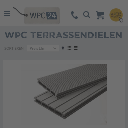
Suche
WPC TERRASSENDIELEN
Absteigend
Anzeigen
SORTIEREN
sortieren
als
Liste
Liste