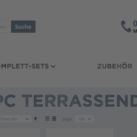
Suche
M
MPLETT-SETS
ZUBEHÖR
C TERRASSEND
en
Absteigend
Anzeigen
en
Zeige
sortieren
als
en
Liste
Liste
en