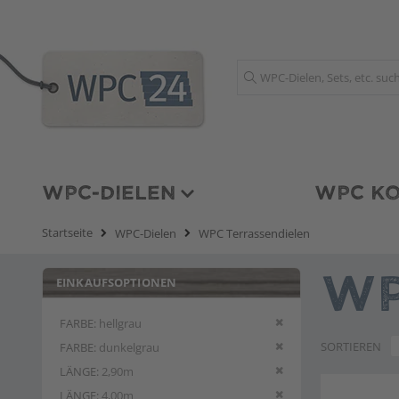
Suche
WPC-DIELEN
WPC KO
Startseite
WPC-Dielen
WPC Terrassendielen
EINKAUFSOPTIONEN
WP
Diesen Artikel entfern
FARBE
hellgrau
Diesen Artikel entfern
SORTIEREN
FARBE
dunkelgrau
Diesen Artikel entfern
LÄNGE
2,90m
Diesen Artikel entfern
LÄNGE
4,00m