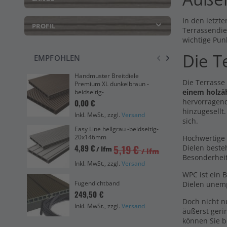
In den letzte
PROFIL
Terrassendie
wichtige Pun
Die T
EMPFOHLEN
Handmuster Breitdiele
Han
Die Terrasse
Premium XL dunkelbraun -
dun
einem holzä
beidseitig-
0,0
hervorragend
0,00 €
Ink
hinzugesellt
Inkl. MwSt., zzgl.
Versand
sich.
Eas
Easy Line hellgrau -beidseitig-
bei
20x146mm
Hochwertige 
4,8
5,19 €
4,89 €
Dielen beste
/ lfm
/ lfm
Besonderhei
Ink
Inkl. MwSt., zzgl.
Versand
WPC ist ein 
Unt
Fugendichtband
Dielen unemp
6,2
249,50 €
Doch nicht 
Ink
Inkl. MwSt., zzgl.
Versand
äußerst geri
können Sie b