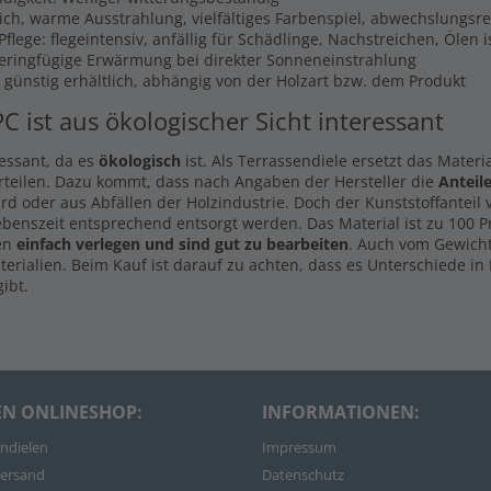
lich, warme Ausstrahlung, vielfältiges Farbenspiel, abwechslungsr
flege: flegeintensiv, anfällig für Schädlinge, Nachstreichen, Ölen 
Geringfügige Erwärmung bei direkter Sonneneinstrahlung
s günstig erhältlich, abhängig von der Holzart bzw. dem Produkt
PC ist aus ökologischer Sicht interessant
ressant, da es
ökologisch
ist. Als Terrassendiele ersetzt das Materi
rteilen. Dazu kommt, dass nach Angaben der Hersteller die
Anteil
d oder aus Abfällen der Holzindustrie. Doch der Kunststoffanteil
ebenszeit entsprechend entsorgt werden. Das Material ist zu 100 
len
einfach verlegen und sind gut zu bearbeiten
. Auch vom Gewicht
rialien. Beim Kauf ist darauf zu achten, dass es Unterschiede in 
ibt.
EN ONLINESHOP:
INFORMATIONEN:
ndielen
Impressum
ersand
Datenschutz