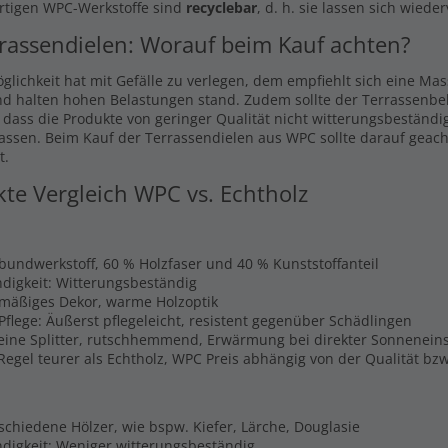
rtigen WPC-Werkstoffe sind
recyclebar
, d. h. sie lassen sich wiede
rassendielen: Worauf beim Kauf achten?
glichkeit hat mit Gefälle zu verlegen, dem empfiehlt sich eine Ma
nd halten hohen Belastungen stand. Zudem sollte der Terrassenbel
, dass die Produkte von geringer Qualität nicht witterungsbeständi
lassen. Beim Kauf der Terrassendielen aus WPC sollte darauf geach
t.
kte Vergleich WPC vs. Echtholz
rbundwerkstoff, 60 % Holzfaser und 40 % Kunststoffanteil
digkeit: Witterungsbeständig
hmäßiges Dekor, warme Holzoptik
Pflege: Äußerst pflegeleicht, resistent gegenüber Schädlingen
Keine Splitter, rutschhemmend, Erwärmung bei direkter Sonnenein
 Regel teurer als Echtholz, WPC Preis abhängig von der Qualität b
schiedene Hölzer, wie bspw. Kiefer, Lärche, Douglasie
digkeit: Weniger witterungsbeständig