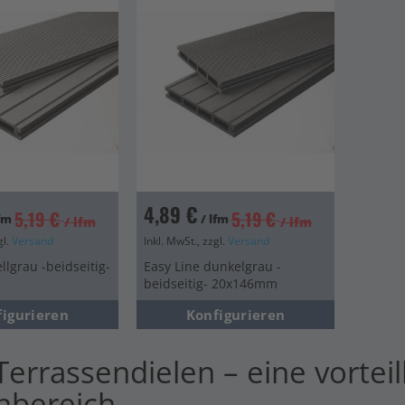
en
en
4,89 €
5,19 €
5,19 €
lfm
/ lfm
/ lfm
/ lfm
gl.
Versand
Inkl. MwSt., zzgl.
Versand
llgrau -beidseitig-
Easy Line dunkelgrau -
beidseitig- 20x146mm
figurieren
Konfigurieren
errassendielen – eine vorteil
nbereich