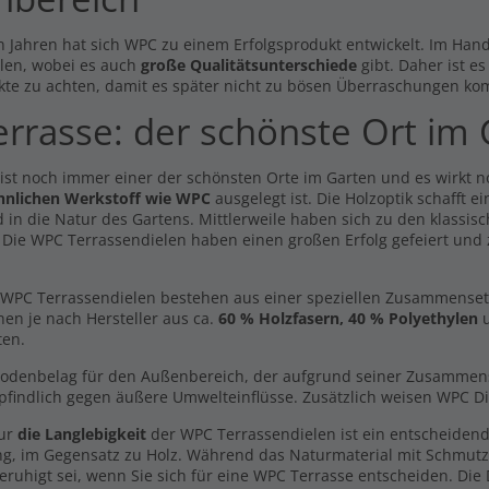
n Jahren hat sich WPC zu einem Erfolgsprodukt entwickelt. Im Hande
len, wobei es auch
große Qualitätsunterschiede
gibt. Daher ist e
kte zu achten, damit es später nicht zu bösen Überraschungen ko
errasse: der schönste Ort im
dmuster Easy Line
Drehfuss 6,6 - 14,5 cm
 ist noch immer einer der schönsten Orte im Garten und es wirkt 
kelgrau -beidseitig-
5,49 €
hnlichen Werkstoff wie WPC
ausgelegt ist. Die Holzoptik schafft 
0 €
 in die Natur des Gartens. Mittlerweile haben sich zu den klassisc
Inkl. MwSt., zzgl.
Versand
l. MwSt., zzgl.
Versand
. Die WPC Terrassendielen haben einen großen Erfolg gefeiert und
y Line dunkelbraun -
Easy Line dunkelgrau -
dseitig - 20x146mm
beidseitig- 20x146mm
WPC Terrassendielen bestehen aus einer speziellen Zusammensetzun
5,19 €
5,19 €
9 €
4,89 €
/ lfm
/ lfm
/ lfm
/ lfm
hen je nach Hersteller aus ca.
60 % Holzfasern, 40 % Polyethylen
u
ten.
l. MwSt., zzgl.
Versand
Inkl. MwSt., zzgl.
Versand
Bodenbelag für den Außenbereich, der aufgrund seiner Zusammenset
Handmuster Volldiele
erkonstruktion
dunkelbraun -beidseitig-
findlich gegen äußere Umwelteinflüsse. Zusätzlich weisen WPC Di
9 €
/ lfm
0,00 €
nur
die Langlebigkeit
der WPC Terrassendielen ist ein entscheidend
l. MwSt., zzgl.
Versand
Inkl. MwSt., zzgl.
Versand
ng, im Gegensatz zu Holz. Während das Naturmaterial mit Schmut
eruhigt sei, wenn Sie sich für eine WPC Terrasse entscheiden. Die