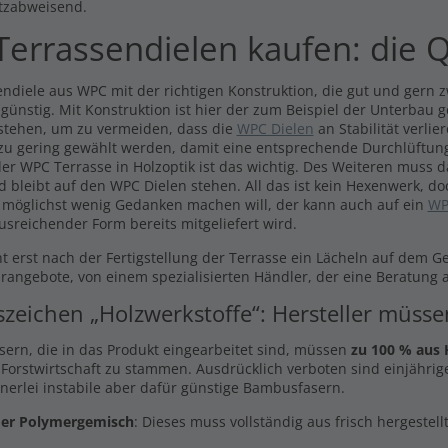
tzabweisend.
errassendielen kaufen: die Q
ndiele aus WPC mit der richtigen Konstruktion, die gut und gern zw
 günstig. Mit Konstruktion ist hier der zum Beispiel der Unterbau 
stehen, um zu vermeiden, dass die
WPC Dielen
an Stabilität verli
 zu gering gewählt werden, damit eine entsprechende Durchlüftung
er WPC Terrasse in Holzoptik ist das wichtig. Des Weiteren muss 
d bleibt auf den WPC Dielen stehen. All das ist kein Hexenwerk, do
 möglichst wenig Gedanken machen will, der kann auch auf ein
WP
usreichender Form bereits mitgeliefert wird.
t erst nach der Fertigstellung der Terrasse ein Lächeln auf dem G
arangebote, von einem spezialisierten Händler, der eine Beratung a
szeichen „Holzwerkstoffe“: Hersteller müss
asern, die in das Produkt eingearbeitet sind, müssen
zu 100 % aus 
 Forstwirtschaft zu stammen. Ausdrücklich verboten sind einjährige
inerlei instabile aber dafür günstige Bambusfasern.
er Polymergemisch
: Dieses muss vollständig aus frisch hergestel