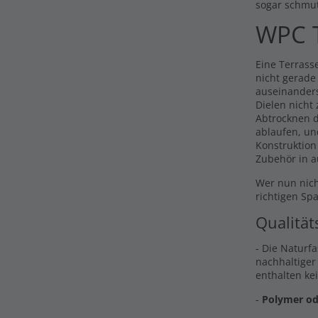
sogar schmu
WPC T
Eine Terrasse
nicht gerade
auseinander
Dielen nicht
Abtrocknen d
ablaufen, un
Konstruktion
Zubehör in a
Wer nun nich
richtigen Sp
Qualität
- Die Naturf
nachhaltiger
enthalten ke
-
Polymer od