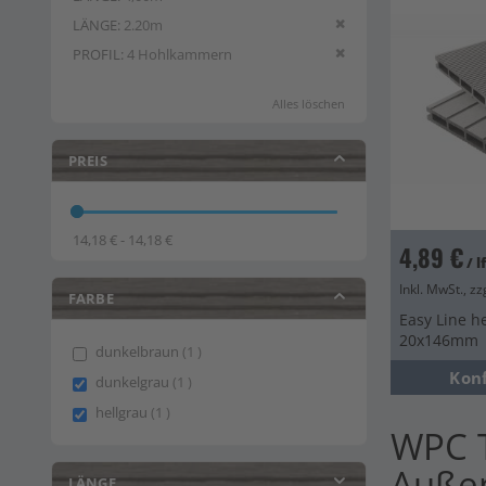
Diesen Artikel entfern
LÄNGE
2.20m
Diesen Artikel entfern
PROFIL
4 Hohlkammern
Alles löschen
PREIS
14,18 € - 14,18 €
4,89 €
/ 
Inkl. MwSt., zz
FARBE
Easy Line he
20x146mm
item
dunkelbraun
1
Kon
item
dunkelgrau
1
item
hellgrau
1
WPC T
Auße
LÄNGE