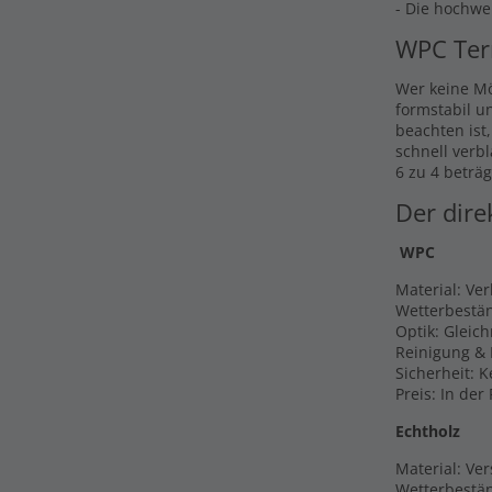
- Die hochwe
WPC Ter
Wer keine Mö
formstabil u
beachten ist
schnell verb
6 zu 4 beträg
Der dire
WPC
Material: Ve
Wetterbestän
Optik: Gleic
Reinigung & 
Sicherheit: 
Preis: In der
Echtholz
Material: Ver
Wetterbestän