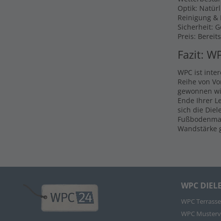
Optik: Natür
Reinigung & P
Sicherheit: 
Preis: Bereit
Fazit: W
WPC ist inte
Reihe von Vo
gewonnen wir
Ende Ihrer L
sich die Die
Fußbodenmate
Wandstärke g
WPC DIEL
WPC Terrasse
WPC Musterv