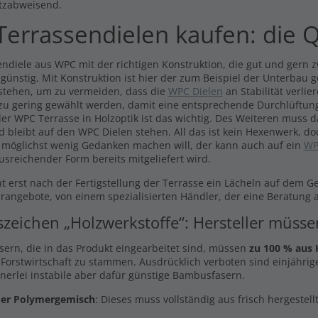
tzabweisend.
errassendielen kaufen: die Q
ndiele aus WPC mit der richtigen Konstruktion, die gut und gern zw
 günstig. Mit Konstruktion ist hier der zum Beispiel der Unterbau 
stehen, um zu vermeiden, dass die
WPC Dielen
an Stabilität verli
 zu gering gewählt werden, damit eine entsprechende Durchlüftung
er WPC Terrasse in Holzoptik ist das wichtig. Des Weiteren muss 
d bleibt auf den WPC Dielen stehen. All das ist kein Hexenwerk, do
 möglichst wenig Gedanken machen will, der kann auch auf ein
WP
usreichender Form bereits mitgeliefert wird.
t erst nach der Fertigstellung der Terrasse ein Lächeln auf dem G
arangebote, von einem spezialisierten Händler, der eine Beratung a
szeichen „Holzwerkstoffe“: Hersteller müss
asern, die in das Produkt eingearbeitet sind, müssen
zu 100 % aus 
 Forstwirtschaft zu stammen. Ausdrücklich verboten sind einjährige
inerlei instabile aber dafür günstige Bambusfasern.
er Polymergemisch
: Dieses muss vollständig aus frisch hergestel