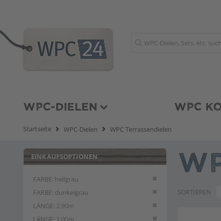
Suche
WPC-DIELEN
WPC KO
Startseite
WPC-Dielen
WPC Terrassendielen
EINKAUFSOPTIONEN
WP
Diesen Artikel entfern
FARBE
hellgrau
Diesen Artikel entfern
SORTIEREN
FARBE
dunkelgrau
Diesen Artikel entfern
LÄNGE
2,90m
Diesen Artikel entfern
LÄNGE
1,00m