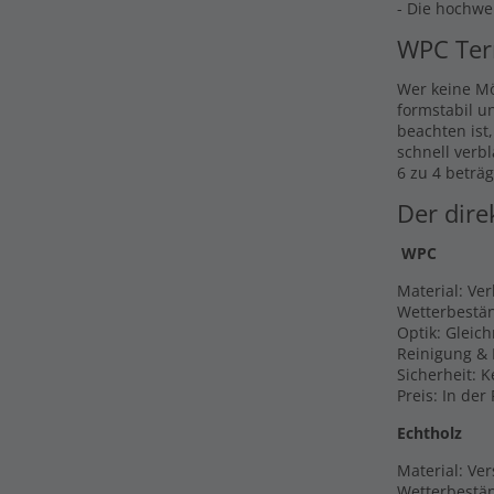
- Die hochwe
WPC Ter
Wer keine Mö
formstabil u
beachten ist
schnell verb
6 zu 4 beträg
Der dire
WPC
Material: Ve
Wetterbestän
Optik: Gleic
Reinigung & 
Sicherheit: 
Preis: In der
Echtholz
Material: Ver
Wetterbestän