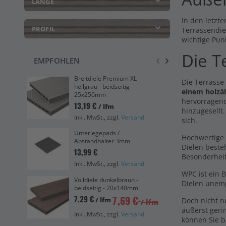
LÄNGE
In den letzte
PROFIL
Terrassendie
wichtige Pun
Die T
EMPFOHLEN
Breitdiele Premium XL
Eas
Die Terrasse
hellgrau - beidseitig -
bei
einem holzä
25x250mm
4,8
hervorragend
13,19 €
/ lfm
hinzugesellt
Ink
Inkl. MwSt., zzgl.
Versand
sich.
Bre
Unterlegepads /
dun
Hochwertige 
Abstandhalter 3mm
20
Dielen beste
13,99 €
12,
Besonderhei
Inkl. MwSt., zzgl.
Versand
Ink
WPC ist ein 
Volldiele dunkelbraun -
Han
Dielen unemp
beidseitig - 20x140mm
Vol
bei
7,69 €
7,29 €
/ lfm
Doch nicht 
/ lfm
0,0
äußerst geri
Inkl. MwSt., zzgl.
Versand
Ink
können Sie b