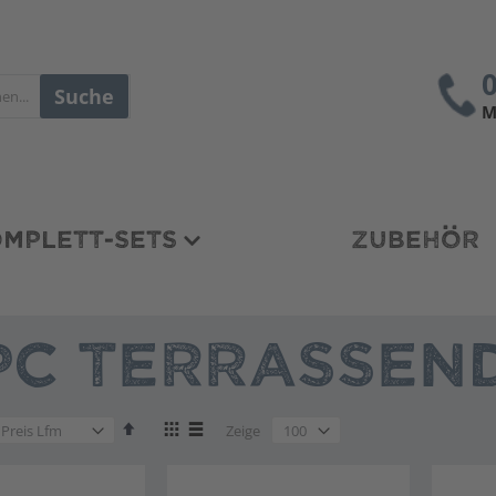
Suche
M
MPLETT-SETS
ZUBEHÖR
C TERRASSEND
en
Absteigend
Anzeigen
en
Zeige
sortieren
als
en
Liste
Liste
en