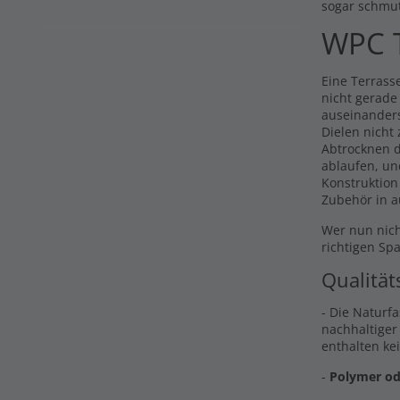
sogar schmu
WPC T
Eine Terrasse
nicht gerade
auseinander
Dielen nicht
Abtrocknen d
ablaufen, un
Konstruktion
Zubehör in a
Wer nun nich
richtigen Sp
Qualität
- Die Naturf
nachhaltiger
enthalten ke
-
Polymer od