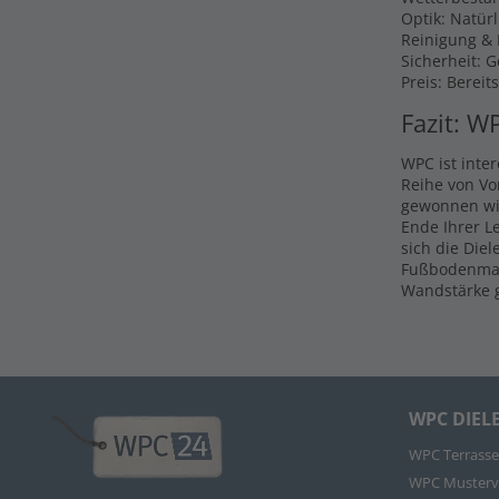
Optik: Natür
Reinigung & P
Sicherheit: 
Preis: Bereit
Fazit: W
WPC ist inte
Reihe von Vo
gewonnen wir
Ende Ihrer L
sich die Die
Fußbodenmate
Wandstärke g
WPC DIEL
WPC Terrasse
WPC Musterv