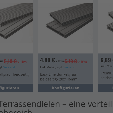
en
en
4,89 €
6,69 
5,19 €
5,19 €
lfm
/ lfm
/ lfm
/ lfm
Inkl. MwS
gl.
Versand
Inkl. MwSt., zzgl.
Versand
Premium
llgrau -beidseitig-
Easy Line dunkelgrau -
beidse
beidseitig- 20x146mm
figurieren
Konfigurieren
errassendielen – eine vorteil
nbereich