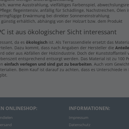
lich, warme Ausstrahlung, vielfältiges Farbenspiel, abwechslungsr
flege: flegeintensiv, anfällig für Schädlinge, Nachstreichen, Ölen 
Geringfügige Erwärmung bei direkter Sonneneinstrahlung
s günstig erhältlich, abhängig von der Holzart bzw. dem Produkt
PC ist aus ökologischer Sicht interessant
ressant, da es
ökologisch
ist. Als Terrassendiele ersetzt das Materi
rteilen. Dazu kommt, dass nach Angaben der Hersteller die
Anteil
d oder aus Abfällen der Holzindustrie. Doch der Kunststoffanteil
ebenszeit entsprechend entsorgt werden. Das Material ist zu 100 
len
einfach verlegen und sind gut zu bearbeiten
. Auch vom Gewicht
rialien. Beim Kauf ist darauf zu achten, dass es Unterschiede in 
ibt.
EN ONLINESHOP:
INFORMATIONEN:
ndielen
Impressum
ersand
Datenschutz