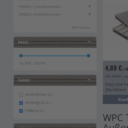
Diesen Artikel entfern
PROFIL
6 Hohlkammern
Diesen Artikel entfern
PROFIL
4 Hohlkammern
Alles löschen
PREIS
14,18 € - 20,07 €
4,89 €
/ 
Inkl. MwSt., zz
FARBE
Easy Line he
20x146mm
items
dunkelbraun
2
Kon
items
dunkelgrau
2
items
hellgrau
2
WPC T
Auße