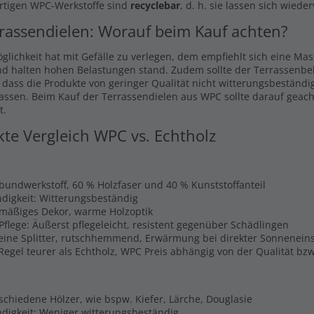
rtigen WPC-Werkstoffe sind
recyclebar
, d. h. sie lassen sich wiede
rassendielen: Worauf beim Kauf achten?
glichkeit hat mit Gefälle zu verlegen, dem empfiehlt sich eine Ma
nd halten hohen Belastungen stand. Zudem sollte der Terrassenbel
, dass die Produkte von geringer Qualität nicht witterungsbeständi
lassen. Beim Kauf der Terrassendielen aus WPC sollte darauf geach
t.
kte Vergleich WPC vs. Echtholz
rbundwerkstoff, 60 % Holzfaser und 40 % Kunststoffanteil
digkeit: Witterungsbeständig
hmäßiges Dekor, warme Holzoptik
Pflege: Äußerst pflegeleicht, resistent gegenüber Schädlingen
Keine Splitter, rutschhemmend, Erwärmung bei direkter Sonnenein
 Regel teurer als Echtholz, WPC Preis abhängig von der Qualität b
schiedene Hölzer, wie bspw. Kiefer, Lärche, Douglasie
digkeit: Weniger witterungsbeständig