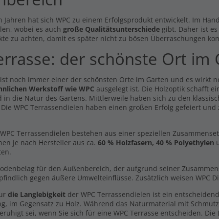
n Jahren hat sich WPC zu einem Erfolgsprodukt entwickelt. Im Hande
len, wobei es auch
große Qualitätsunterschiede
gibt. Daher ist e
kte zu achten, damit es später nicht zu bösen Überraschungen ko
errasse: der schönste Ort im
y Line dunkelgrau -
Handmuster Volldiele
 ist noch immer einer der schönsten Orte im Garten und es wirkt 
dseitig- 20x146mm
dunkelgrau -beidseitig-
hnlichen Werkstoff wie WPC
ausgelegt ist. Die Holzoptik schafft 
5,19 €
9 €
0,00 €
/ lfm
/ lfm
 in die Natur des Gartens. Mittlerweile haben sich zu den klassisc
. Die WPC Terrassendielen haben einen großen Erfolg gefeiert und
Inkl. MwSt., zzgl.
Versand
l. MwSt., zzgl.
Versand
itdiele Volldiele XL
Volldiele dunkelgrau -
kelbraun - beidseitig -
beidseitig - 20x140mm
WPC Terrassendielen bestehen aus einer speziellen Zusammensetzun
x200mm
7,69 €
7,29 €
hen je nach Hersteller aus ca.
60 % Holzfasern, 40 % Polyethylen
u
/ lfm
/ lfm
69 €
/ lfm
ten.
Inkl. MwSt., zzgl.
Versand
l. MwSt., zzgl.
Versand
Bodenbelag für den Außenbereich, der aufgrund seiner Zusammenset
Handmuster Breitdiele
dmuster Breitdiele
findlich gegen äußere Umwelteinflüsse. Zusätzlich weisen WPC Di
Premium XL hellgrau -
ldiele XL hellgrau -
beidseitig-
dseitig-
nur
die Langlebigkeit
der WPC Terrassendielen ist ein entscheidend
0,00 €
0 €
ng, im Gegensatz zu Holz. Während das Naturmaterial mit Schmut
Inkl. MwSt., zzgl.
Versand
l. MwSt., zzgl.
Versand
eruhigt sei, wenn Sie sich für eine WPC Terrasse entscheiden. Die