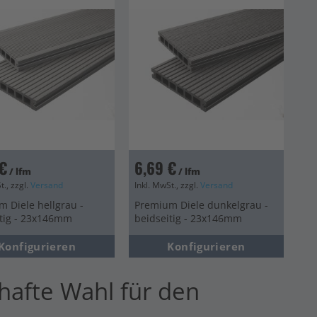
€
6,69 €
/ lfm
/ lfm
t., zzgl.
Versand
Inkl. MwSt., zzgl.
Versand
 Diele hellgrau -
Premium Diele dunkelgrau -
itig - 23x146mm
beidseitig - 23x146mm
Konfigurieren
Konfigurieren
hafte Wahl für den