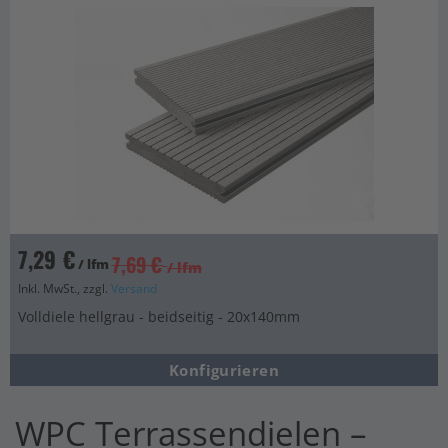
7,29 €
7,69 €
/ lfm
/ lfm
Inkl. MwSt., zzgl.
Versand
Volldiele hellgrau - beidseitig - 20x140mm
Konfigurieren
WPC Terrassendielen –