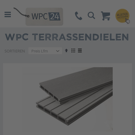
Suche
WPC TERRASSENDIELEN
Absteigend
Anzeigen
SORTIEREN
sortieren
als
Liste
Liste