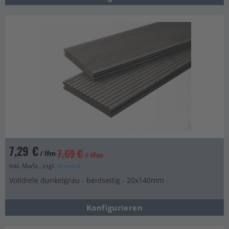
7,29 €
7,69 €
/ lfm
/ lfm
Inkl. MwSt., zzgl.
Versand
Volldiele dunkelgrau - beidseitig - 20x140mm
Konfigurieren