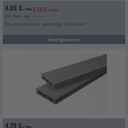
4,89 €
5,19 €
/ lfm
/ lfm
Inkl. MwSt., zzgl.
Versand
Easy Line hellgrau -beidseitig- 20x146mm
Konfigurieren
4,29 €
/ lfm