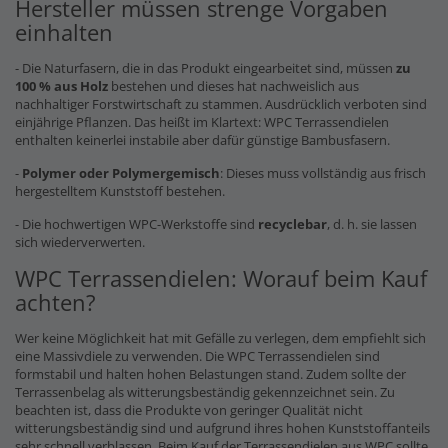
Hersteller müssen strenge Vorgaben
einhalten
- Die Naturfasern, die in das Produkt eingearbeitet sind, müssen
zu
100 % aus Holz
bestehen und dieses hat nachweislich aus
nachhaltiger Forstwirtschaft zu stammen. Ausdrücklich verboten sind
einjährige Pflanzen. Das heißt im Klartext: WPC Terrassendielen
enthalten keinerlei instabile aber dafür günstige Bambusfasern.
-
Polymer oder Polymergemisch
: Dieses muss vollständig aus frisch
hergestelltem Kunststoff bestehen.
- Die hochwertigen WPC-Werkstoffe sind
recyclebar
, d. h. sie lassen
sich wiederverwerten.
WPC Terrassendielen: Worauf beim Kauf
achten?
Wer keine Möglichkeit hat mit Gefälle zu verlegen, dem empfiehlt sich
eine Massivdiele zu verwenden. Die WPC Terrassendielen sind
formstabil und halten hohen Belastungen stand. Zudem sollte der
Terrassenbelag als witterungsbeständig gekennzeichnet sein. Zu
beachten ist, dass die Produkte von geringer Qualität nicht
witterungsbeständig sind und aufgrund ihres hohen Kunststoffanteils
sehr schnell verblassen. Beim Kauf der Terrassendielen aus WPC sollte