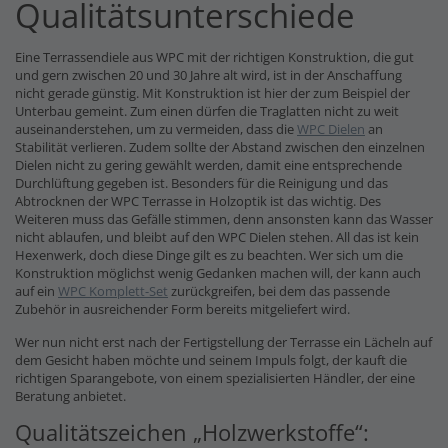
Qualitätsunterschiede
Eine Terrassendiele aus WPC mit der richtigen Konstruktion, die gut
und gern zwischen 20 und 30 Jahre alt wird, ist in der Anschaffung
nicht gerade günstig. Mit Konstruktion ist hier der zum Beispiel der
Unterbau gemeint. Zum einen dürfen die Traglatten nicht zu weit
auseinanderstehen, um zu vermeiden, dass die
WPC Dielen
an
Stabilität verlieren. Zudem sollte der Abstand zwischen den einzelnen
Dielen nicht zu gering gewählt werden, damit eine entsprechende
Durchlüftung gegeben ist. Besonders für die Reinigung und das
Abtrocknen der WPC Terrasse in Holzoptik ist das wichtig. Des
Weiteren muss das Gefälle stimmen, denn ansonsten kann das Wasser
nicht ablaufen, und bleibt auf den WPC Dielen stehen. All das ist kein
Hexenwerk, doch diese Dinge gilt es zu beachten. Wer sich um die
Konstruktion möglichst wenig Gedanken machen will, der kann auch
auf ein
WPC Komplett-Set
zurückgreifen, bei dem das passende
Zubehör in ausreichender Form bereits mitgeliefert wird.
Wer nun nicht erst nach der Fertigstellung der Terrasse ein Lächeln auf
dem Gesicht haben möchte und seinem Impuls folgt, der kauft die
richtigen Sparangebote, von einem spezialisierten Händler, der eine
Beratung anbietet.
Qualitätszeichen „Holzwerkstoffe“: