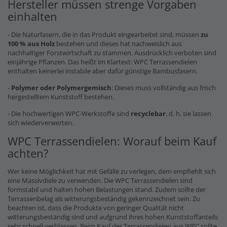
Hersteller müssen strenge Vorgaben
einhalten
- Die Naturfasern, die in das Produkt eingearbeitet sind, müssen
zu
100 % aus Holz
bestehen und dieses hat nachweislich aus
nachhaltiger Forstwirtschaft zu stammen. Ausdrücklich verboten sind
einjährige Pflanzen. Das heißt im Klartext: WPC Terrassendielen
enthalten keinerlei instabile aber dafür günstige Bambusfasern.
-
Polymer oder Polymergemisch
: Dieses muss vollständig aus frisch
hergestelltem Kunststoff bestehen.
- Die hochwertigen WPC-Werkstoffe sind
recyclebar
, d. h. sie lassen
sich wiederverwerten.
WPC Terrassendielen: Worauf beim Kauf
achten?
Wer keine Möglichkeit hat mit Gefälle zu verlegen, dem empfiehlt sich
eine Massivdiele zu verwenden. Die WPC Terrassendielen sind
formstabil und halten hohen Belastungen stand. Zudem sollte der
Terrassenbelag als witterungsbeständig gekennzeichnet sein. Zu
beachten ist, dass die Produkte von geringer Qualität nicht
witterungsbeständig sind und aufgrund ihres hohen Kunststoffanteils
sehr schnell verblassen. Beim Kauf der Terrassendielen aus WPC sollte