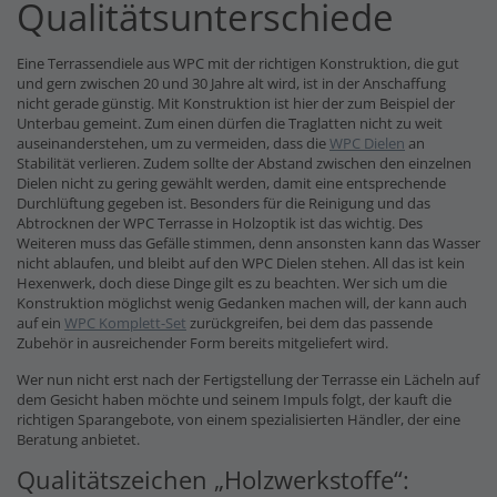
Qualitätsunterschiede
Eine Terrassendiele aus WPC mit der richtigen Konstruktion, die gut
und gern zwischen 20 und 30 Jahre alt wird, ist in der Anschaffung
nicht gerade günstig. Mit Konstruktion ist hier der zum Beispiel der
Unterbau gemeint. Zum einen dürfen die Traglatten nicht zu weit
auseinanderstehen, um zu vermeiden, dass die
WPC Dielen
an
Stabilität verlieren. Zudem sollte der Abstand zwischen den einzelnen
Dielen nicht zu gering gewählt werden, damit eine entsprechende
Durchlüftung gegeben ist. Besonders für die Reinigung und das
Abtrocknen der WPC Terrasse in Holzoptik ist das wichtig. Des
Weiteren muss das Gefälle stimmen, denn ansonsten kann das Wasser
nicht ablaufen, und bleibt auf den WPC Dielen stehen. All das ist kein
Hexenwerk, doch diese Dinge gilt es zu beachten. Wer sich um die
Konstruktion möglichst wenig Gedanken machen will, der kann auch
auf ein
WPC Komplett-Set
zurückgreifen, bei dem das passende
Zubehör in ausreichender Form bereits mitgeliefert wird.
Wer nun nicht erst nach der Fertigstellung der Terrasse ein Lächeln auf
dem Gesicht haben möchte und seinem Impuls folgt, der kauft die
richtigen Sparangebote, von einem spezialisierten Händler, der eine
Beratung anbietet.
Qualitätszeichen „Holzwerkstoffe“: