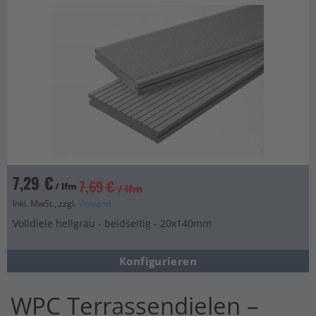
7,29 €
7,69 €
/ lfm
/ lfm
Inkl. MwSt., zzgl.
Versand
Volldiele hellgrau - beidseitig - 20x140mm
Konfigurieren
WPC Terrassendielen –