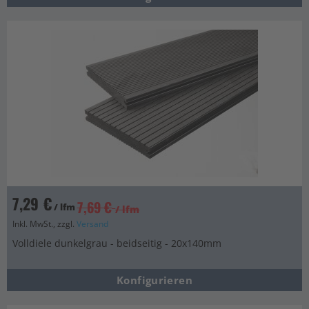
7,29 €
7,69 €
/ lfm
/ lfm
Inkl. MwSt., zzgl.
Versand
Volldiele dunkelgrau - beidseitig - 20x140mm
Konfigurieren