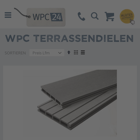
Suche
WPC TERRASSENDIELEN
Absteigend
Anzeigen
SORTIEREN
sortieren
als
Liste
Liste