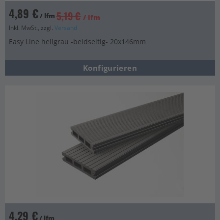
4,89 €
5,19 €
/ lfm
/ lfm
Inkl. MwSt., zzgl.
Versand
Easy Line hellgrau -beidseitig- 20x146mm
Konfigurieren
4,29 €
/ lfm