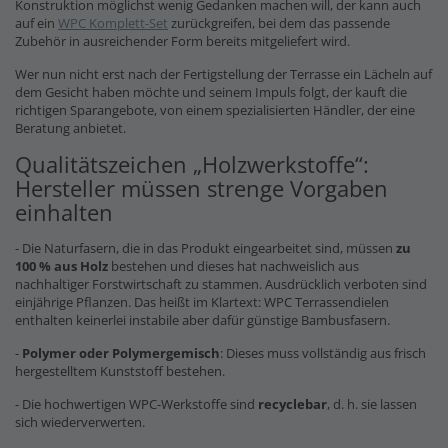
Konstruktion möglichst wenig Gedanken machen will, der kann auch
auf ein
WPC Komplett-Set
zurückgreifen, bei dem das passende
Zubehör in ausreichender Form bereits mitgeliefert wird.
Wer nun nicht erst nach der Fertigstellung der Terrasse ein Lächeln auf
dem Gesicht haben möchte und seinem Impuls folgt, der kauft die
richtigen Sparangebote, von einem spezialisierten Händler, der eine
Beratung anbietet.
Qualitätszeichen „Holzwerkstoffe“:
Hersteller müssen strenge Vorgaben
einhalten
- Die Naturfasern, die in das Produkt eingearbeitet sind, müssen
zu
100 % aus Holz
bestehen und dieses hat nachweislich aus
nachhaltiger Forstwirtschaft zu stammen. Ausdrücklich verboten sind
einjährige Pflanzen. Das heißt im Klartext: WPC Terrassendielen
enthalten keinerlei instabile aber dafür günstige Bambusfasern.
-
Polymer oder Polymergemisch
: Dieses muss vollständig aus frisch
hergestelltem Kunststoff bestehen.
- Die hochwertigen WPC-Werkstoffe sind
recyclebar
, d. h. sie lassen
sich wiederverwerten.