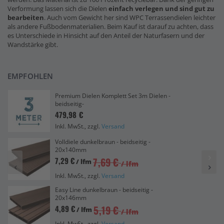
Verformung lassen sich die Dielen
einfach verlegen und sind gut zu
bearbeiten
. Auch vom Gewicht her sind WPC Terrassendielen leichter
als andere Fußbodenmaterialien. Beim Kauf ist darauf zu achten, dass
es Unterschiede in Hinsicht auf den Anteil der Naturfasern und der
Wandstärke gibt.
EMPFOHLEN
Premium Dielen Komplett Set 3m Dielen -
beidseitig-
479,98 €
Inkl. MwSt., zzgl.
Versand
Volldiele dunkelbraun - beidseitig -
20x140mm
7,69 €
7,29 €
/ lfm
/ lfm
Inkl. MwSt., zzgl.
Versand
Easy Line dunkelbraun - beidseitig -
20x146mm
5,19 €
4,89 €
/ lfm
/ lfm
Inkl. MwSt., zzgl.
Versand