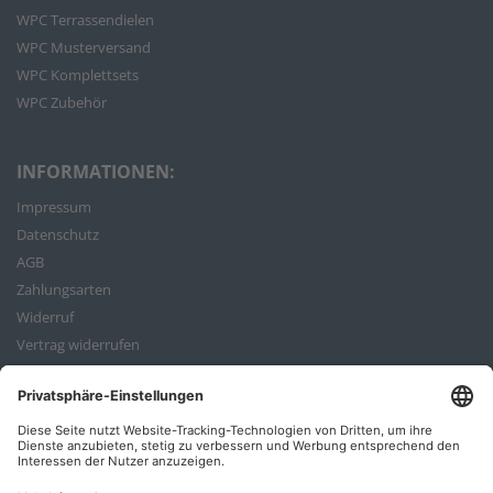
WPC Terrassendielen
WPC Musterversand
WPC Komplettsets
WPC Zubehör
INFORMATIONEN:
Impressum
Datenschutz
AGB
Zahlungsarten
Widerruf
Vertrag widerrufen
Bestellvorgang
ZAHLUNGSARTEN: