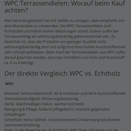
WPC Terrassendielen: Worauf beim Kauf
achten?
Wer keine Möglichkeit hat mit Gefälle zu verlegen, dem empfiehlt sich
eine Massivdiele zu verwenden. Die WPC Terrassendielen sind
formstabil und halten hohen Belastungen stand. Zudem sollte der
Terrassenbelag als witterungsbeständig gekennzeichnet sein. Zu
beachten ist, dass die Produkte von geringer Qualität nicht
witterungsbeständig sind und aufgrund ihres hohen Kunststoffanteils
sehr schnell verblassen. Beim Kauf der Terrassendielen aus WPC sollte
darauf geachtet werden, dass das Verhältnis von Holz und Kunststoff
ca. 6 zu 4 beträgt.
Der direkte Vergleich WPC vs. Echtholz
WPC
Material: Verbundwerkstoff, 60 % Holzfaser und 40 % Kunststoffanteil
Wetterbeständigkeit: Witterungsbeständig
Optik: Gleichmäßiges Dekor, warme Holzoptik
Reinigung & Pflege: Äußerst pflegeleicht, resistent gegenüber
Schädlingen
Sicherheit: Keine Splitter, rutschhemmend, Erwärmung bei direkter
Sonneneinstrahlung
Preis: In der Regel teurer als Echtholz, WPC Preis abhängig von der