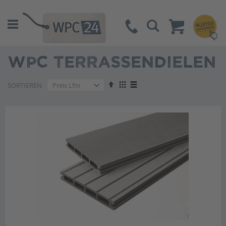
Suche
WPC TERRASSENDIELEN
Absteigend
Anzeigen
SORTIEREN
sortieren
als
Liste
Liste