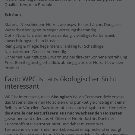
Qualität bzw. dem Produkt
Echtholz
Material: Verschiedene Hölzer, wie bspw. Kiefer, Lärche, Douglasie
Wetterbeständigkeit: Weniger witterungsbeständig
Optik: Natürlich, warme Ausstrahlung, vielfältiges Farbenspiel,
abwechslungsreich im Muster
Reinigung & Pflege: flegeintensiv, anfällig für Schädlinge,
Nachstreichen, Ölen ist notwendig
Sicherheit: Geringfügige Erwärmung bei direkter Sonneneinstrahlung
Preis: Bereits günstig erhältlich, abhängig von der Holzart bzw. dem
Produkt
Fazit: WPC ist aus ökologischer Sicht
interessant
WPC ist interessant, da es
ökologisch
ist. Als Terrassendiele ersetzt
das Material die reinen Holzdielen und punktet gleichzeitig mit einer
Reihe von Vorteilen. Dazu kommt, dass nach Angaben der Hersteller
die
Anteile der Naturfasern
aus nachwachsenden Holzarten
gewonnen wird oder aus Abfällen der Holzindustrie. Doch der
Kunststoffanteil verrottet nicht und daher müssen WPC
Terrassendielen am Ende Ihrer Lebenszeit entsprechend entsorgt
werden. Das Material ist zu 100 Prozent recyclebar. Dank der geringen