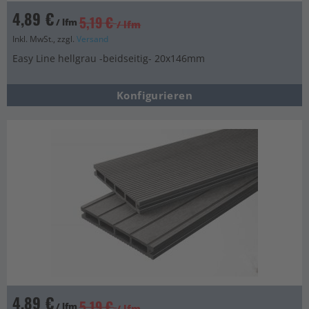
4,89 €
5,19 €
/ lfm
/ lfm
Inkl. MwSt., zzgl.
Versand
Easy Line hellgrau -beidseitig- 20x146mm
Konfigurieren
4,89 €
5,19 €
/ lfm
/ lfm