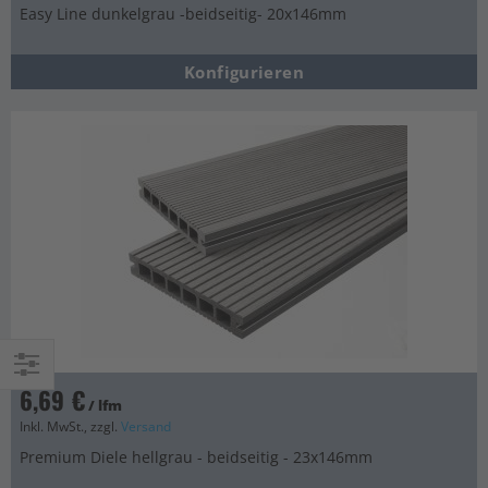
Easy Line dunkelgrau -beidseitig- 20x146mm
Konfigurieren
6,69 €
Einkaufsoptionen
/ lfm
Inkl. MwSt., zzgl.
Versand
Premium Diele hellgrau - beidseitig - 23x146mm