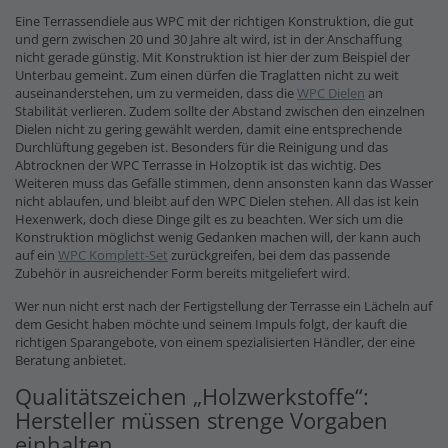
Eine Terrassendiele aus WPC mit der richtigen Konstruktion, die gut
und gern zwischen 20 und 30 Jahre alt wird, ist in der Anschaffung
nicht gerade günstig. Mit Konstruktion ist hier der zum Beispiel der
Unterbau gemeint. Zum einen dürfen die Traglatten nicht zu weit
auseinanderstehen, um zu vermeiden, dass die
WPC Dielen
an
Stabilität verlieren. Zudem sollte der Abstand zwischen den einzelnen
Dielen nicht zu gering gewählt werden, damit eine entsprechende
Durchlüftung gegeben ist. Besonders für die Reinigung und das
Abtrocknen der WPC Terrasse in Holzoptik ist das wichtig. Des
Weiteren muss das Gefälle stimmen, denn ansonsten kann das Wasser
nicht ablaufen, und bleibt auf den WPC Dielen stehen. All das ist kein
Hexenwerk, doch diese Dinge gilt es zu beachten. Wer sich um die
Konstruktion möglichst wenig Gedanken machen will, der kann auch
auf ein
WPC Komplett-Set
zurückgreifen, bei dem das passende
Zubehör in ausreichender Form bereits mitgeliefert wird.
Wer nun nicht erst nach der Fertigstellung der Terrasse ein Lächeln auf
dem Gesicht haben möchte und seinem Impuls folgt, der kauft die
richtigen Sparangebote, von einem spezialisierten Händler, der eine
Beratung anbietet.
Qualitätszeichen „Holzwerkstoffe“:
Hersteller müssen strenge Vorgaben
einhalten