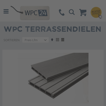
Suche
WPC TERRASSENDIELEN
Absteigend
Anzeigen
SORTIEREN
sortieren
als
Liste
Liste