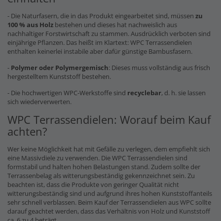
- Die Naturfasern, die in das Produkt eingearbeitet sind, müssen
zu
100 % aus Holz
bestehen und dieses hat nachweislich aus
nachhaltiger Forstwirtschaft zu stammen. Ausdrücklich verboten sind
einjährige Pflanzen. Das heißt im Klartext: WPC Terrassendielen
enthalten keinerlei instabile aber dafür günstige Bambusfasern.
-
Polymer oder Polymergemisch
: Dieses muss vollständig aus frisch
hergestelltem Kunststoff bestehen.
- Die hochwertigen WPC-Werkstoffe sind
recyclebar
, d. h. sie lassen
sich wiederverwerten.
WPC Terrassendielen: Worauf beim Kauf
achten?
Wer keine Möglichkeit hat mit Gefälle zu verlegen, dem empfiehlt sich
eine Massivdiele zu verwenden. Die WPC Terrassendielen sind
formstabil und halten hohen Belastungen stand. Zudem sollte der
Terrassenbelag als witterungsbeständig gekennzeichnet sein. Zu
beachten ist, dass die Produkte von geringer Qualität nicht
witterungsbeständig sind und aufgrund ihres hohen Kunststoffanteils
sehr schnell verblassen. Beim Kauf der Terrassendielen aus WPC sollte
darauf geachtet werden, dass das Verhältnis von Holz und Kunststoff
ca. 6 zu 4 beträgt.