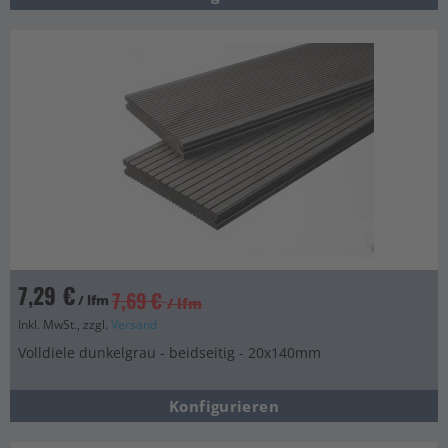
7,29 €
7,69 €
/ lfm
/ lfm
Inkl. MwSt., zzgl.
Versand
Volldiele dunkelgrau - beidseitig - 20x140mm
Konfigurieren