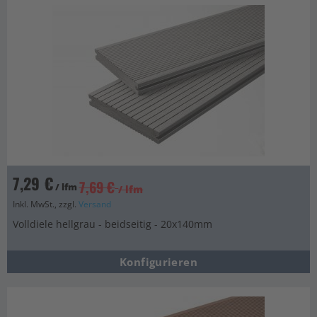
7,29 €
7,69 €
/ lfm
/ lfm
Inkl. MwSt., zzgl.
Versand
Volldiele hellgrau - beidseitig - 20x140mm
Konfigurieren