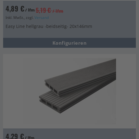
4,89 €
5,19 €
/ lfm
/ lfm
Inkl. MwSt., zzgl.
Versand
Easy Line hellgrau -beidseitig- 20x146mm
Konfigurieren
4,29 €
/ lfm