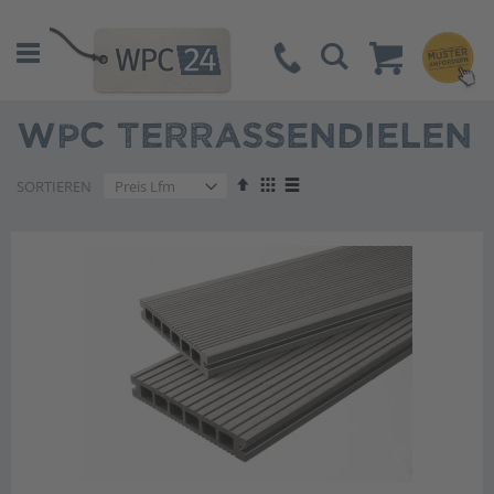
Suche
WPC TERRASSENDIELEN
Absteigend
Anzeigen
SORTIEREN
sortieren
als
Liste
Liste