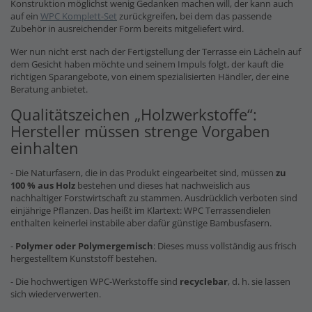
Konstruktion möglichst wenig Gedanken machen will, der kann auch
auf ein
WPC Komplett-Set
zurückgreifen, bei dem das passende
Zubehör in ausreichender Form bereits mitgeliefert wird.
Wer nun nicht erst nach der Fertigstellung der Terrasse ein Lächeln auf
dem Gesicht haben möchte und seinem Impuls folgt, der kauft die
richtigen Sparangebote, von einem spezialisierten Händler, der eine
Beratung anbietet.
Qualitätszeichen „Holzwerkstoffe“:
Hersteller müssen strenge Vorgaben
einhalten
- Die Naturfasern, die in das Produkt eingearbeitet sind, müssen
zu
100 % aus Holz
bestehen und dieses hat nachweislich aus
nachhaltiger Forstwirtschaft zu stammen. Ausdrücklich verboten sind
einjährige Pflanzen. Das heißt im Klartext: WPC Terrassendielen
enthalten keinerlei instabile aber dafür günstige Bambusfasern.
-
Polymer oder Polymergemisch
: Dieses muss vollständig aus frisch
hergestelltem Kunststoff bestehen.
- Die hochwertigen WPC-Werkstoffe sind
recyclebar
, d. h. sie lassen
sich wiederverwerten.