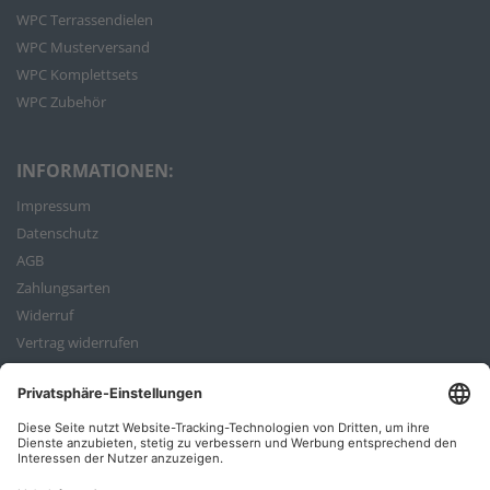
WPC Terrassendielen
WPC Musterversand
WPC Komplettsets
WPC Zubehör
INFORMATIONEN:
Impressum
Datenschutz
AGB
Zahlungsarten
Widerruf
Vertrag widerrufen
Bestellvorgang
ZAHLUNGSARTEN: