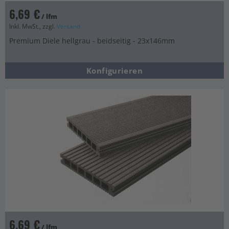
6,69 €
/ lfm
Inkl. MwSt., zzgl.
Versand
Premium Diele hellgrau - beidseitig - 23x146mm
Konfigurieren
6,69 €
/ lfm