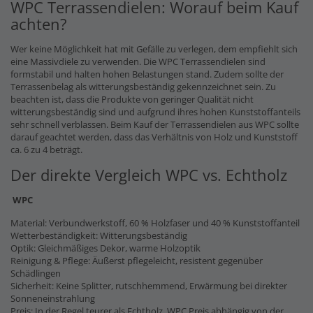
WPC Terrassendielen: Worauf beim Kauf
achten?
Wer keine Möglichkeit hat mit Gefälle zu verlegen, dem empfiehlt sich
eine Massivdiele zu verwenden. Die WPC Terrassendielen sind
formstabil und halten hohen Belastungen stand. Zudem sollte der
Terrassenbelag als witterungsbeständig gekennzeichnet sein. Zu
beachten ist, dass die Produkte von geringer Qualität nicht
witterungsbeständig sind und aufgrund ihres hohen Kunststoffanteils
sehr schnell verblassen. Beim Kauf der Terrassendielen aus WPC sollte
darauf geachtet werden, dass das Verhältnis von Holz und Kunststoff
ca. 6 zu 4 beträgt.
Der direkte Vergleich WPC vs. Echtholz
WPC
Material: Verbundwerkstoff, 60 % Holzfaser und 40 % Kunststoffanteil
Wetterbeständigkeit: Witterungsbeständig
Optik: Gleichmäßiges Dekor, warme Holzoptik
Reinigung & Pflege: Äußerst pflegeleicht, resistent gegenüber
Schädlingen
Sicherheit: Keine Splitter, rutschhemmend, Erwärmung bei direkter
Sonneneinstrahlung
Preis: In der Regel teurer als Echtholz, WPC Preis abhängig von der