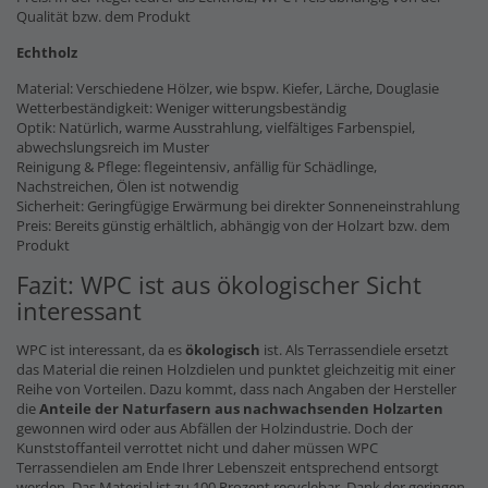
Qualität bzw. dem Produkt
Echtholz
Material: Verschiedene Hölzer, wie bspw. Kiefer, Lärche, Douglasie
Wetterbeständigkeit: Weniger witterungsbeständig
Optik: Natürlich, warme Ausstrahlung, vielfältiges Farbenspiel,
abwechslungsreich im Muster
Reinigung & Pflege: flegeintensiv, anfällig für Schädlinge,
Nachstreichen, Ölen ist notwendig
Sicherheit: Geringfügige Erwärmung bei direkter Sonneneinstrahlung
Preis: Bereits günstig erhältlich, abhängig von der Holzart bzw. dem
Produkt
Fazit: WPC ist aus ökologischer Sicht
interessant
WPC ist interessant, da es
ökologisch
ist. Als Terrassendiele ersetzt
das Material die reinen Holzdielen und punktet gleichzeitig mit einer
Reihe von Vorteilen. Dazu kommt, dass nach Angaben der Hersteller
die
Anteile der Naturfasern
aus nachwachsenden Holzarten
gewonnen wird oder aus Abfällen der Holzindustrie. Doch der
Kunststoffanteil verrottet nicht und daher müssen WPC
Terrassendielen am Ende Ihrer Lebenszeit entsprechend entsorgt
werden. Das Material ist zu 100 Prozent recyclebar. Dank der geringen