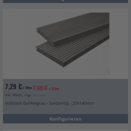
7,29 €
7,69 €
/ lfm
/ lfm
Inkl. MwSt., zzgl.
Versand
Volldiele dunkelgrau - beidseitig - 20x140mm
Konfigurieren