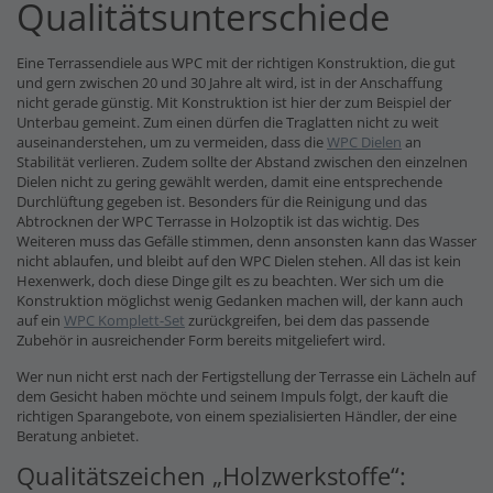
Qualitätsunterschiede
Eine Terrassendiele aus WPC mit der richtigen Konstruktion, die gut
und gern zwischen 20 und 30 Jahre alt wird, ist in der Anschaffung
nicht gerade günstig. Mit Konstruktion ist hier der zum Beispiel der
Unterbau gemeint. Zum einen dürfen die Traglatten nicht zu weit
auseinanderstehen, um zu vermeiden, dass die
WPC Dielen
an
Stabilität verlieren. Zudem sollte der Abstand zwischen den einzelnen
Dielen nicht zu gering gewählt werden, damit eine entsprechende
Durchlüftung gegeben ist. Besonders für die Reinigung und das
Abtrocknen der WPC Terrasse in Holzoptik ist das wichtig. Des
Weiteren muss das Gefälle stimmen, denn ansonsten kann das Wasser
nicht ablaufen, und bleibt auf den WPC Dielen stehen. All das ist kein
Hexenwerk, doch diese Dinge gilt es zu beachten. Wer sich um die
Konstruktion möglichst wenig Gedanken machen will, der kann auch
auf ein
WPC Komplett-Set
zurückgreifen, bei dem das passende
Zubehör in ausreichender Form bereits mitgeliefert wird.
Wer nun nicht erst nach der Fertigstellung der Terrasse ein Lächeln auf
dem Gesicht haben möchte und seinem Impuls folgt, der kauft die
richtigen Sparangebote, von einem spezialisierten Händler, der eine
Beratung anbietet.
Qualitätszeichen „Holzwerkstoffe“: