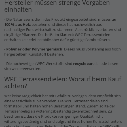
Hersteller müssen strenge Vorgaben
einhalten
- Die Naturfasern, die in das Produkt eingearbeitet sind, müssen
zu
100 % aus Holz
bestehen und dieses hat nachweislich aus
nachhaltiger Forstwirtschaft zu stammen. Ausdrücklich verboten sind
einjährige Pflanzen. Das heißt im Klartext: WPC Terrassendielen
enthalten keinerlei instabile aber dafür günstige Bambusfasern.
-
Polymer oder Polymergemisch
: Dieses muss vollständig aus frisch
hergestelltem Kunststoff bestehen.
- Die hochwertigen WPC-Werkstoffe sind
recyclebar
, d. h. sie lassen
sich wiederverwerten.
WPC Terrassendielen: Worauf beim Kauf
achten?
Wer keine Möglichkeit hat mit Gefälle zu verlegen, dem empfiehlt sich
eine Massivdiele zu verwenden. Die WPC Terrassendielen sind
formstabil und halten hohen Belastungen stand. Zudem sollte der
Terrassenbelag als witterungsbeständig gekennzeichnet sein. Zu
beachten ist, dass die Produkte von geringer Qualität nicht
witterungsbeständig sind und aufgrund ihres hohen Kunststoffanteils
sehr schnell verblassen. Beim Kauf der Terrassendielen aus WPC sollte