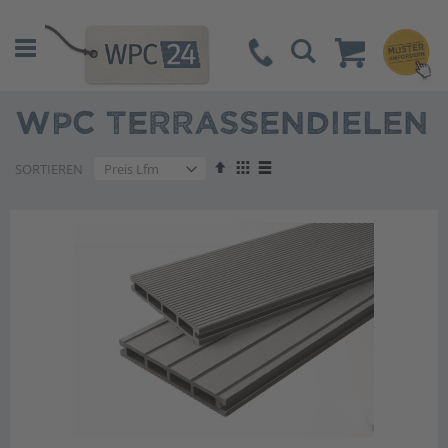
Suche
WPC TERRASSENDIELEN
Absteigend
Anzeigen
SORTIEREN
sortieren
als
Liste
Liste