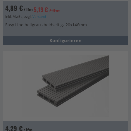
4,89 €
5,19 €
/ lfm
/ lfm
Inkl. MwSt., zzgl.
Versand
Easy Line hellgrau -beidseitig- 20x146mm
Konfigurieren
4,29 €
/ lfm