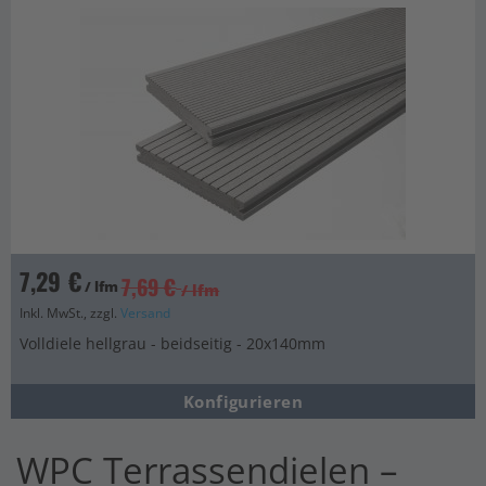
7,29 €
7,69 €
/ lfm
/ lfm
Inkl. MwSt., zzgl.
Versand
Volldiele hellgrau - beidseitig - 20x140mm
Konfigurieren
WPC Terrassendielen –