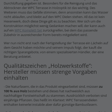
Durchlüftung gegeben ist. Besonders für die Reinigung und das
Abtrocknen der WPC Terrasse in Holzoptik ist das wichtig. Des
Weiteren muss das Gefälle stimmen, denn ansonsten kann das Wasser
nicht ablaufen, und bleibt auf den WPC Dielen stehen. All das ist kein
Hexenwerk, doch diese Dinge gilt es zu beachten. Wer sich um die
Konstruktion möglichst wenig Gedanken machen will, der kann auch
auf ein
WPC Komplett-Set
zurückgreifen, bei dem das passende
Zubehör in ausreichender Form bereits mitgeliefert wird.
Wer nun nicht erst nach der Fertigstellung der Terrasse ein Lächeln auf
dem Gesicht haben möchte und seinem Impuls folgt, der kauft die
richtigen Sparangebote, von einem spezialisierten Händler, der eine
Beratung anbietet.
Qualitätszeichen „Holzwerkstoffe“:
Hersteller müssen strenge Vorgaben
einhalten
- Die Naturfasern, die in das Produkt eingearbeitet sind, müssen
zu
100 % aus Holz
bestehen und dieses hat nachweislich aus
nachhaltiger Forstwirtschaft zu stammen. Ausdrücklich verboten sind
einjährige Pflanzen. Das heißt im Klartext: WPC Terrassendielen
enthalten keinerlei instabile aber dafür günstige Bambusfasern.