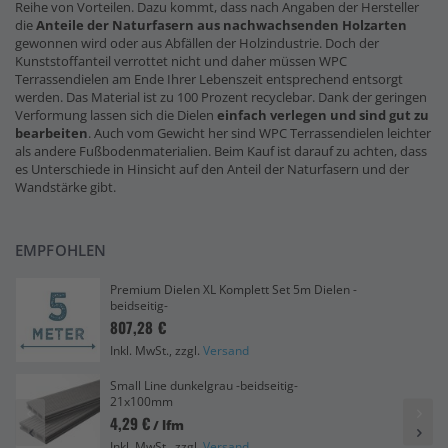
Reihe von Vorteilen. Dazu kommt, dass nach Angaben der Hersteller
die
Anteile der Naturfasern
aus nachwachsenden Holzarten
gewonnen wird oder aus Abfällen der Holzindustrie. Doch der
Kunststoffanteil verrottet nicht und daher müssen WPC
Terrassendielen am Ende Ihrer Lebenszeit entsprechend entsorgt
werden. Das Material ist zu 100 Prozent recyclebar. Dank der geringen
Verformung lassen sich die Dielen
einfach verlegen und sind gut zu
bearbeiten
. Auch vom Gewicht her sind WPC Terrassendielen leichter
als andere Fußbodenmaterialien. Beim Kauf ist darauf zu achten, dass
es Unterschiede in Hinsicht auf den Anteil der Naturfasern und der
Wandstärke gibt.
EMPFOHLEN
Premium Dielen XL Komplett Set 5m Dielen -
beidseitig-
807,28 €
Inkl. MwSt., zzgl.
Versand
Small Line dunkelgrau -beidseitig-
21x100mm
4,29 €
/ lfm
Inkl. MwSt., zzgl.
Versand