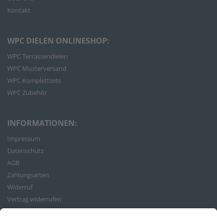
Kontakt
WPC DIELEN ONLINESHOP:
WPC Terrassendielen
WPC Musterversand
WPC Komplettsets
WPC Zubehör
INFORMATIONEN:
Impressum
Datenschutz
AGB
Zahlungsarten
Widerruf
Vertrag widerrufen
Bestellvorgang