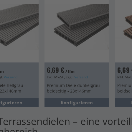
en
en
en
6,69 €
6,69 
lfm
/ lfm
gl.
Versand
Inkl. MwSt., zzgl.
Versand
Inkl. MwS
le hellgrau -
Premium Diele dunkelgrau -
Premiu
- 23x146mm
beidseitig - 23x146mm
beidse
figurieren
Konfigurieren
errassendielen – eine vorteil
nbereich