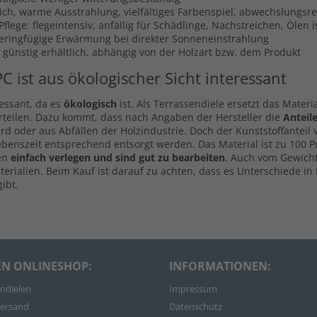
lich, warme Ausstrahlung, vielfältiges Farbenspiel, abwechslungsr
flege: flegeintensiv, anfällig für Schädlinge, Nachstreichen, Ölen 
Geringfügige Erwärmung bei direkter Sonneneinstrahlung
s günstig erhältlich, abhängig von der Holzart bzw. dem Produkt
PC ist aus ökologischer Sicht interessant
ressant, da es
ökologisch
ist. Als Terrassendiele ersetzt das Materi
rteilen. Dazu kommt, dass nach Angaben der Hersteller die
Anteil
d oder aus Abfällen der Holzindustrie. Doch der Kunststoffanteil
ebenszeit entsprechend entsorgt werden. Das Material ist zu 100 
len
einfach verlegen und sind gut zu bearbeiten
. Auch vom Gewicht
rialien. Beim Kauf ist darauf zu achten, dass es Unterschiede in 
ibt.
EN ONLINESHOP:
INFORMATIONEN:
ndielen
Impressum
ersand
Datenschutz