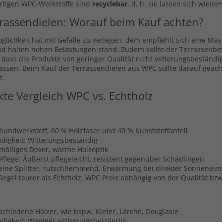
rtigen WPC-Werkstoffe sind
recyclebar
, d. h. sie lassen sich wiede
rassendielen: Worauf beim Kauf achten?
glichkeit hat mit Gefälle zu verlegen, dem empfiehlt sich eine Ma
nd halten hohen Belastungen stand. Zudem sollte der Terrassenbel
, dass die Produkte von geringer Qualität nicht witterungsbeständi
lassen. Beim Kauf der Terrassendielen aus WPC sollte darauf geach
t.
kte Vergleich WPC vs. Echtholz
rbundwerkstoff, 60 % Holzfaser und 40 % Kunststoffanteil
digkeit: Witterungsbeständig
hmäßiges Dekor, warme Holzoptik
Pflege: Äußerst pflegeleicht, resistent gegenüber Schädlingen
Keine Splitter, rutschhemmend, Erwärmung bei direkter Sonnenein
 Regel teurer als Echtholz, WPC Preis abhängig von der Qualität b
schiedene Hölzer, wie bspw. Kiefer, Lärche, Douglasie
digkeit: Weniger witterungsbeständig