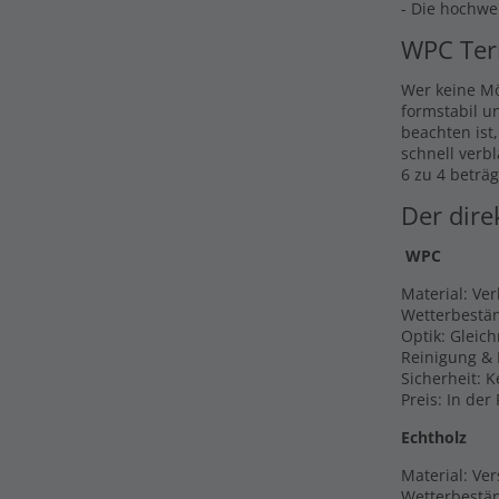
- Die hochwe
WPC Ter
Wer keine Mö
formstabil u
beachten ist
schnell verb
6 zu 4 beträg
Der dire
WPC
Material: Ve
Wetterbestän
Optik: Gleic
Reinigung & 
Sicherheit: 
Preis: In der
Echtholz
Material: Ver
Wetterbestän