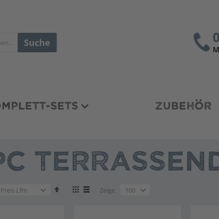
Suche
M
MPLETT-SETS
ZUBEHÖR
C TERRASSEND
en
Absteigend
Anzeigen
en
Zeige
sortieren
als
en
Liste
Liste
en