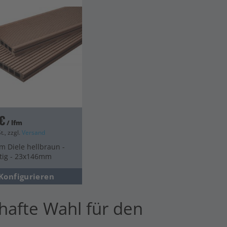
€
/ lfm
t., zzgl.
Versand
m Diele hellbraun -
itig - 23x146mm
Konfigurieren
hafte Wahl für den