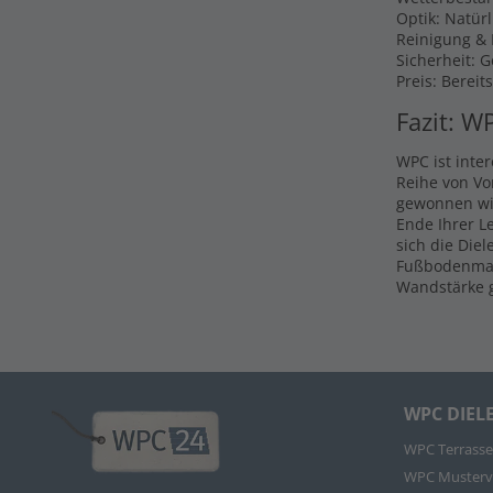
Optik: Natür
Reinigung & P
Sicherheit: 
Preis: Bereit
Fazit: W
WPC ist inte
Reihe von Vo
gewonnen wir
Ende Ihrer L
sich die Die
Fußbodenmate
Wandstärke g
WPC DIEL
WPC Terrasse
WPC Musterv