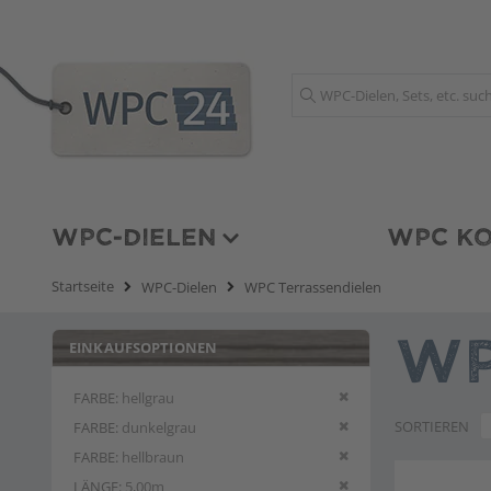
Suche
WPC-DIELEN
WPC KO
Startseite
WPC-Dielen
WPC Terrassendielen
EINKAUFSOPTIONEN
WP
Diesen Artikel entfern
FARBE
hellgrau
Diesen Artikel entfern
SORTIEREN
FARBE
dunkelgrau
Diesen Artikel entfern
FARBE
hellbraun
Diesen Artikel entfern
LÄNGE
5,00m