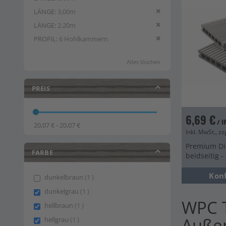
Diesen Artikel entfern
LÄNGE
3,00m
Diesen Artikel entfern
LÄNGE
2.20m
Diesen Artikel entfern
PROFIL
6 Hohlkammern
Alles löschen
PREIS
6,69 €
/ 
20,07 € - 20,07 €
Inkl. MwSt., zz
Premium Die
FARBE
beidseitig 
Kon
item
dunkelbraun
1
item
dunkelgrau
1
WPC T
item
hellbraun
1
Auße
item
hellgrau
1