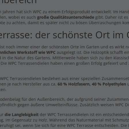
n Jahren hat sich WPC zu einem Erfolgsprodukt entwickelt. Im Hande
len, wobei es auch
große Qualitätsunterschiede
gibt. Daher ist e
kte zu achten, damit es später nicht zu bösen Überraschungen ko
errasse: der schönste Ort im
 ist noch immer einer der schönsten Orte im Garten und es wirkt 
hnlichen Werkstoff wie WPC
ausgelegt ist. Die Holzoptik schafft 
 in die Natur des Gartens. Mittlerweile haben sich zu den klassisc
Easy Line dunkelgrau -
erlegepads /
. Die WPC Terrassendielen haben einen großen Erfolg gefeiert und
beidseitig- 20x146mm
tandhalter 6mm
5,19 €
4,89 €
99 €
/ lfm
/ lfm
l. MwSt., zzgl.
Versand
WPC Terrassendielen bestehen aus einer speziellen Zusammensetzun
Inkl. MwSt., zzgl.
Versand
hen je nach Hersteller aus ca.
60 % Holzfasern, 40 % Polyethylen
u
itdiele Volldiele XL
ten.
Drehfuss 14,0 - 22,0 cm
lgrau -beidseitig- 20 x 200
6,39 €
m
Bodenbelag für den Außenbereich, der aufgrund seiner Zusammenset
69 €
/ lfm
Inkl. MwSt., zzgl.
Versand
findlich gegen äußere Umwelteinflüsse. Zusätzlich weisen WPC Di
l. MwSt., zzgl.
Versand
nur
die Langlebigkeit
der WPC Terrassendielen ist ein entscheidend
dmuster Breitdiele
Abschlussprofil Gerade
ng, im Gegensatz zu Holz. Während das Naturmaterial mit Schmut
ldiele XL hellgrau -
8,68 €
eruhigt sei, wenn Sie sich für eine WPC Terrasse entscheiden. Die
dseitig-