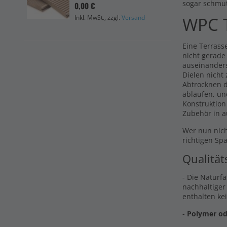
sogar schmu
0,00 €
0,0
Inkl. MwSt., zzgl.
Versand
WPC T
Ink
Eine Terrasse
nicht gerade
auseinander
Dielen nicht
Abtrocknen d
ablaufen, un
Konstruktion
Zubehör in a
Wer nun nich
richtigen Sp
Qualität
- Die Naturf
nachhaltiger
enthalten ke
-
Polymer od