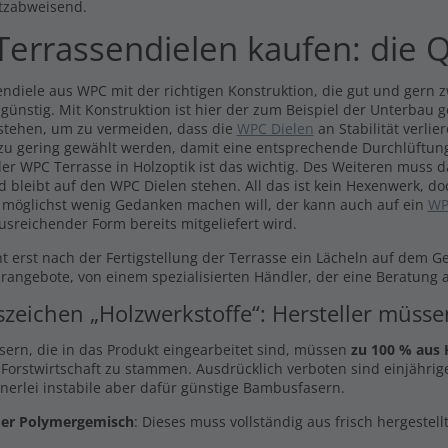
Inkl. MwSt., zzgl.
Versand
tzabweisend.
0 €
errassendielen kaufen: die Q
l. MwSt., zzgl.
Versand
ndiele aus WPC mit der richtigen Konstruktion, die gut und gern zw
 günstig. Mit Konstruktion ist hier der zum Beispiel der Unterbau 
stehen, um zu vermeiden, dass die
WPC Dielen
an Stabilität verli
 zu gering gewählt werden, damit eine entsprechende Durchlüftung
er WPC Terrasse in Holzoptik ist das wichtig. Des Weiteren muss 
d bleibt auf den WPC Dielen stehen. All das ist kein Hexenwerk, do
 möglichst wenig Gedanken machen will, der kann auch auf ein
WP
usreichender Form bereits mitgeliefert wird.
t erst nach der Fertigstellung der Terrasse ein Lächeln auf dem G
arangebote, von einem spezialisierten Händler, der eine Beratung a
szeichen „Holzwerkstoffe“: Hersteller müss
asern, die in das Produkt eingearbeitet sind, müssen
zu 100 % aus 
 Forstwirtschaft zu stammen. Ausdrücklich verboten sind einjährige
inerlei instabile aber dafür günstige Bambusfasern.
er Polymergemisch
: Dieses muss vollständig aus frisch hergestel