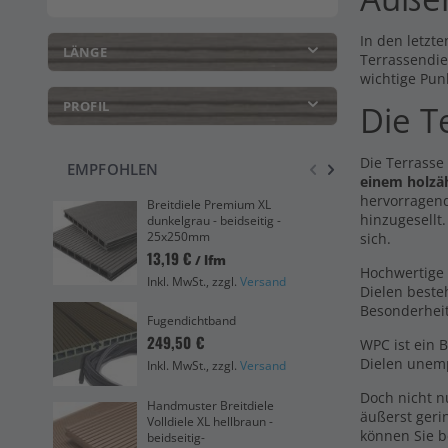
In den letzte
LÄNGE
Terrassendie
wichtige Pun
PROFIL
Die T
Die Terrasse
EMPFOHLEN
einem holzä
hervorragend
Breitdiele Premium XL
Unt
hinzugesellt
dunkelgrau - beidseitig -
Abs
25x250mm
sich.
13,
13,19 €
/ lfm
Ink
Hochwertige 
Inkl. MwSt., zzgl.
Versand
Dielen beste
Bre
Besonderhei
hel
Fugendichtband
m
249,50 €
WPC ist ein 
12,
Dielen unemp
Inkl. MwSt., zzgl.
Versand
Ink
Doch nicht 
Handmuster Breitdiele
Han
äußerst geri
Volldiele XL hellbraun -
Vol
können Sie b
beidseitig-
bei