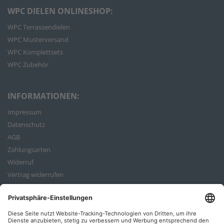
WPC DIELEN ONLINESHOP:
WPC Terrassendielen
WPC Musterversand
WPC Komplettsets
WPC Zubehör
INFORMATIONEN:
Impressum
Datenschutz
AGB
Zahlungsarten
Widerruf
Vertrag widerrufen
Bestellvorgang
ZAHLUNGSARTEN: