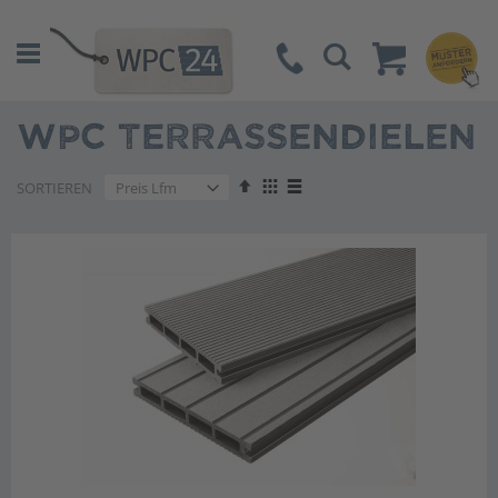
Suche
WPC TERRASSENDIELEN
Absteigend
Anzeigen
SORTIEREN
sortieren
als
Liste
Liste