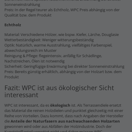
Sonneneinstrahlung
Preis: In der Regel teurer als Echtholz, WPC Preis abhängig von der
Qualität bzw. dem Produkt
Echtholz
Material: Verschiedene Hölzer, wie bspw. Kiefer, Lärche, Douglasie
Wetterbeständigkeit: Weniger witterungsbeständig
Optik: Natürlich, warme Ausstrahlung, vielfältiges Farbenspiel,
abwechslungsreich im Muster
Reinigung & Pflege: flegeintensiv, anfällig für Schädlinge,
Nachstreichen, Ölen ist notwendig
Sicherheit: Geringfügige Erwärmung bei direkter Sonneneinstrahlung
Preis: Bereits günstig erhältlich, abhängig von der Holzart bzw. dem
Produkt
Fazit: WPC ist aus ökologischer Sicht
interessant
WPC ist interessant, da es
ökologisch
ist. Als Terrassendiele ersetzt
das Material die reinen Holzdielen und punktet gleichzeitig mit einer
Reihe von Vorteilen. Dazu kommt, dass nach Angaben der Hersteller
die
Anteile der Naturfasern
aus nachwachsenden Holzarten
gewonnen wird oder aus Abfällen der Holzindustrie. Doch der
Kunststoffanteil verrottet nicht und daher müssen WPC