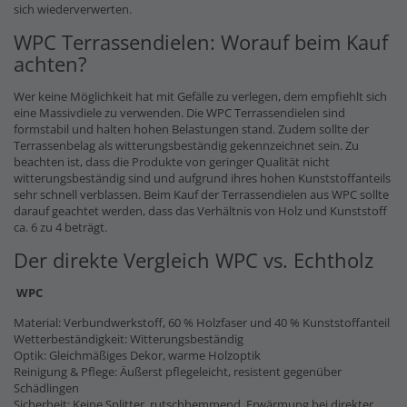
sich wiederverwerten.
WPC Terrassendielen: Worauf beim Kauf
achten?
Wer keine Möglichkeit hat mit Gefälle zu verlegen, dem empfiehlt sich
eine Massivdiele zu verwenden. Die WPC Terrassendielen sind
formstabil und halten hohen Belastungen stand. Zudem sollte der
Terrassenbelag als witterungsbeständig gekennzeichnet sein. Zu
beachten ist, dass die Produkte von geringer Qualität nicht
witterungsbeständig sind und aufgrund ihres hohen Kunststoffanteils
sehr schnell verblassen. Beim Kauf der Terrassendielen aus WPC sollte
darauf geachtet werden, dass das Verhältnis von Holz und Kunststoff
ca. 6 zu 4 beträgt.
Der direkte Vergleich WPC vs. Echtholz
WPC
Material: Verbundwerkstoff, 60 % Holzfaser und 40 % Kunststoffanteil
Wetterbeständigkeit: Witterungsbeständig
Optik: Gleichmäßiges Dekor, warme Holzoptik
Reinigung & Pflege: Äußerst pflegeleicht, resistent gegenüber
Schädlingen
Sicherheit: Keine Splitter, rutschhemmend, Erwärmung bei direkter