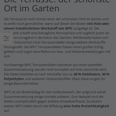
Ort im Garten
Die Terrasse ist noch immer einer der schönsten Orte im Garten und
es wirkt noch gemütlicher, wenn auf dieser der Boden
mit Holz oder
einem holzähnlichen Werkstoff wie WPC
ausgelegt ist. Die
Holzoptik schafft eine behagliche Atmosphäre und zugleich passt sie
auch hervorragend in die Natur des Gartens. Mittlerweile haben sich
zu den klassischen Holz-Terrassendielen einige weitere Werkstoffe
Einkaufsoptionen
hinzugesellt. Die WPC Terrassendielen haben einen großen Erfolg
gefeiert und zogen eine Reihe von Neu- und Weiterentwicklungen mit
sich.
Hochwertige WPC Terrassendielen bestehen aus einer speziellen
Zusammensetzung, bei der nicht komplett auf Holz verzichtet wird.
Die Dielen bestehen je nach Hersteller aus ca.
60 % Holzfasern, 40 %
Polyethylen
und weiteren Verbundstoffen. Eben diese sorgen für
einige Besonderheiten.
WPC ist ein Bodenbelag für den Außenbereich, der aufgrund seiner
Zusammensetzung einige Vorteile aufweist. Zum Beispiel sind die
Dielen unempfindlich gegen äußere Umwelteinflüsse. Zusätzlich
weisen WPC Dielen durch die Riffelung
eine hohe Rutschfestigkeit
auf.