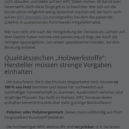
nicht ablaufen, und bleibt auf den WPC Dielen stehen. All das ist kein
Hexenwerk, doch diese Dinge gilt es zu beachten. Wer sich um die
Konstruktion möglichst wenig Gedanken machen will, der kann auch
auf ein
WPC Komplett-Set
zurückgreifen, bei dem das passende
Zubehör in ausreichender Form bereits mitgeliefert wird.
Wer nun nicht erst nach der Fertigstellung der Terrasse ein Lächeln auf
dem Gesicht haben möchte und seinem Impuls folgt, der kauft die
richtigen Sparangebote, von einem spezialisierten Händler, der eine
Beratung anbietet.
Qualitätszeichen „Holzwerkstoffe“:
Hersteller müssen strenge Vorgaben
einhalten
- Die Naturfasern, die in das Produkt eingearbeitet sind, müssen
zu
100 % aus Holz
bestehen und dieses hat nachweislich aus
nachhaltiger Forstwirtschaft zu stammen. Ausdrücklich verboten sind
einjährige Pflanzen. Das heißt im Klartext: WPC Terrassendielen
enthalten keinerlei instabile aber dafür günstige Bambusfasern.
-
Polymer oder Polymergemisch
: Dieses muss vollständig aus frisch
hergestelltem Kunststoff bestehen.
- Die hochwertigen WPC-Werkstoffe sind
recyclebar
, d. h. sie lassen