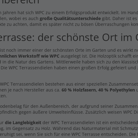
n Jahren hat sich WPC zu einem Erfolgsprodukt entwickelt. Im Hande
len, wobei es auch
große Qualitätsunterschiede
gibt. Daher ist e
kte zu achten, damit es später nicht zu bösen Überraschungen ko
errasse: der schönste Ort im
 ist noch immer einer der schönsten Orte im Garten und es wirkt 
hnlichen Werkstoff wie WPC
ausgelegt ist. Die Holzoptik schafft 
 in die Natur des Gartens. Mittlerweile haben sich zu den klassisc
. Die WPC Terrassendielen haben einen großen Erfolg gefeiert und
Handmuster Breitdiele
ehörpackung Schrauben +
WPC Terrassendielen bestehen aus einer speziellen Zusammensetzun
Volldiele XL hellgrau -
ps
hen je nach Hersteller aus ca.
60 % Holzfasern, 40 % Polyethylen
beidseitig-
u
99 €
ten.
0,00 €
l. MwSt., zzgl.
Versand
Inkl. MwSt., zzgl.
Versand
Bodenbelag für den Außenbereich, der aufgrund seiner Zusammenset
findlich gegen äußere Umwelteinflüsse. Zusätzlich weisen WPC Di
chlussprofil Gerade
Volldielen XL Komplett Set 5m
Dielen -beidseitig-
8 €
nur
die Langlebigkeit
der WPC Terrassendielen ist ein entscheidend
931,02 €
l. MwSt., zzgl.
Versand
ng, im Gegensatz zu Holz. Während das Naturmaterial mit Schmut
Inkl. MwSt., zzgl.
Versand
eruhigt sei, wenn Sie sich für eine WPC Terrasse entscheiden. Die