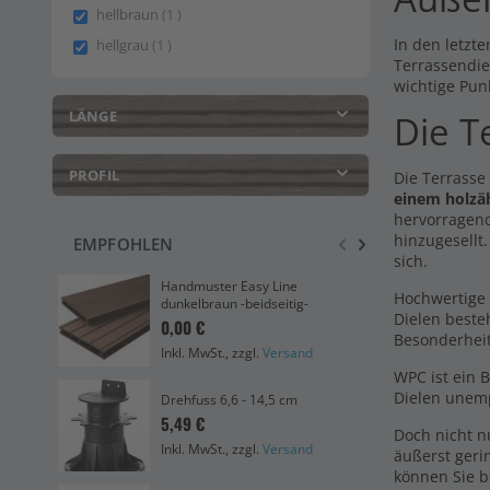
item
hellbraun
1
item
In den letzte
hellgrau
1
Terrassendie
wichtige Pun
LÄNGE
Die T
PROFIL
Die Terrasse
einem holzä
hervorragend
hinzugesellt
EMPFOHLEN
sich.
Handmuster Easy Line
Zub
Hochwertige 
dunkelbraun -beidseitig-
Cli
Dielen beste
0,00 €
19,
Besonderhei
Inkl. MwSt., zzgl.
Versand
Ink
WPC ist ein 
Dielen unemp
Drehfuss 6,6 - 14,5 cm
Abs
5,49 €
8,6
Doch nicht 
Inkl. MwSt., zzgl.
Versand
Ink
äußerst geri
können Sie b