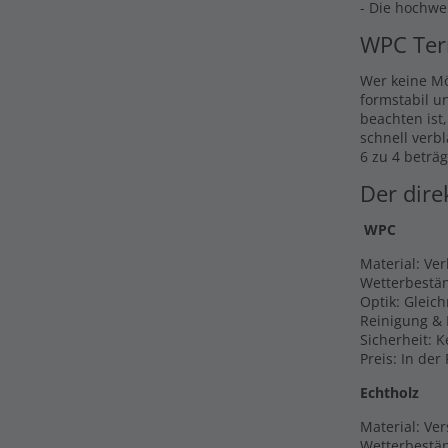
- Die hochwe
WPC Ter
Wer keine Mö
formstabil u
beachten ist
schnell verb
6 zu 4 beträg
Der dire
WPC
Material: Ve
Wetterbestän
Optik: Gleic
Reinigung & 
Sicherheit: 
Preis: In der
Echtholz
Material: Ver
Wetterbestän