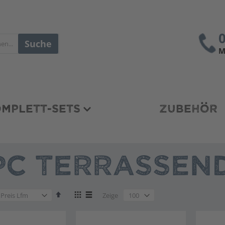
Suche
M
MPLETT-SETS
ZUBEHÖR
C TERRASSEND
en
Absteigend
Anzeigen
en
Zeige
sortieren
als
en
Liste
Liste
en