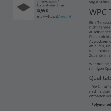
sogar schmu
Unterlegepads /
Pre
Abstandhalter 3mm
bei
WPC T
13,99 €
6,6
Inkl. MwSt., zzgl.
Versand
Ink
Eine Terrasse
nicht gerade
auseinander
Dielen nicht
Abtrocknen d
ablaufen, un
Konstruktion
Zubehör in a
Wer nun nich
richtigen Sp
Qualität
- Die Naturf
nachhaltiger
enthalten ke
-
Polymer od