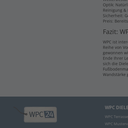
Optik: Natür
Reinigung & P
Sicherheit: 
Preis: Bereit
Fazit: W
WPC ist inte
Reihe von Vo
gewonnen wir
Ende Ihrer L
sich die Die
Fußbodenmate
Wandstärke g
WPC DIEL
WPC Terrasse
WPC Musterv