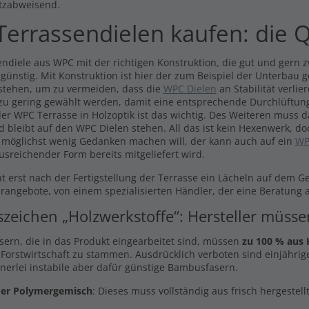
tzabweisend.
mium Diele dunkelgrau -
dseitig - 23x146mm
Anfangs- und Endclips
errassendielen kaufen: die Q
9 €
15,49 €
/ lfm
l. MwSt., zzgl.
Versand
Inkl. MwSt., zzgl.
Versand
ndiele aus WPC mit der richtigen Konstruktion, die gut und gern zw
 günstig. Mit Konstruktion ist hier der zum Beispiel der Unterbau 
stehen, um zu vermeiden, dass die
WPC Dielen
an Stabilität verli
 zu gering gewählt werden, damit eine entsprechende Durchlüftung
er WPC Terrasse in Holzoptik ist das wichtig. Des Weiteren muss 
d bleibt auf den WPC Dielen stehen. All das ist kein Hexenwerk, do
 möglichst wenig Gedanken machen will, der kann auch auf ein
WP
usreichender Form bereits mitgeliefert wird.
t erst nach der Fertigstellung der Terrasse ein Lächeln auf dem G
arangebote, von einem spezialisierten Händler, der eine Beratung a
szeichen „Holzwerkstoffe“: Hersteller müss
asern, die in das Produkt eingearbeitet sind, müssen
zu 100 % aus 
 Forstwirtschaft zu stammen. Ausdrücklich verboten sind einjährige
inerlei instabile aber dafür günstige Bambusfasern.
er Polymergemisch
: Dieses muss vollständig aus frisch hergestel