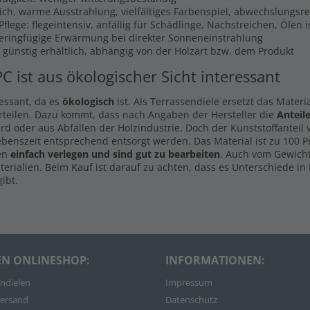
lich, warme Ausstrahlung, vielfältiges Farbenspiel, abwechslungsr
flege: flegeintensiv, anfällig für Schädlinge, Nachstreichen, Ölen 
Geringfügige Erwärmung bei direkter Sonneneinstrahlung
s günstig erhältlich, abhängig von der Holzart bzw. dem Produkt
PC ist aus ökologischer Sicht interessant
ressant, da es
ökologisch
ist. Als Terrassendiele ersetzt das Materi
rteilen. Dazu kommt, dass nach Angaben der Hersteller die
Anteil
d oder aus Abfällen der Holzindustrie. Doch der Kunststoffanteil
ebenszeit entsprechend entsorgt werden. Das Material ist zu 100 
len
einfach verlegen und sind gut zu bearbeiten
. Auch vom Gewicht
rialien. Beim Kauf ist darauf zu achten, dass es Unterschiede in 
ibt.
EN ONLINESHOP:
INFORMATIONEN:
ndielen
Impressum
ersand
Datenschutz