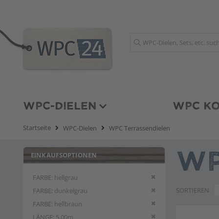
Suche
WPC-DIELEN
WPC KO
Startseite
WPC-Dielen
WPC Terrassendielen
EINKAUFSOPTIONEN
WP
Diesen Artikel entfern
FARBE
hellgrau
Diesen Artikel entfern
SORTIEREN
FARBE
dunkelgrau
Diesen Artikel entfern
FARBE
hellbraun
Diesen Artikel entfern
LÄNGE
5,00m