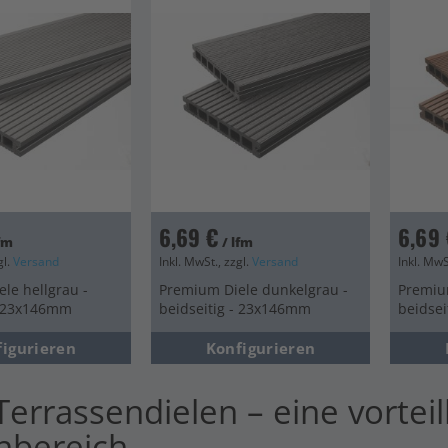
en
en
en
en
en
6,69 €
6,69 
lfm
/ lfm
gl.
Versand
Inkl. MwSt., zzgl.
Versand
Inkl. MwS
le hellgrau -
Premium Diele dunkelgrau -
Premiu
- 23x146mm
beidseitig - 23x146mm
beidse
figurieren
Konfigurieren
errassendielen – eine vorteil
nbereich