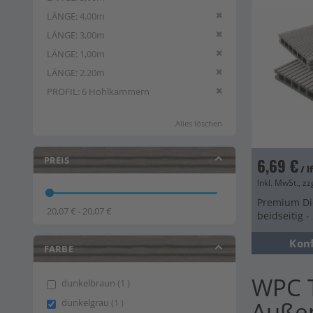
Diesen Artikel entfern
LÄNGE
4,00m
Diesen Artikel entfern
LÄNGE
3,00m
Diesen Artikel entfern
LÄNGE
1,00m
Diesen Artikel entfern
LÄNGE
2.20m
Diesen Artikel entfern
PROFIL
6 Hohlkammern
Alles löschen
PREIS
6,69 €
/ 
Inkl. MwSt., zz
Premium Die
20,07 € - 20,07 €
beidseitig 
Kon
FARBE
WPC T
item
dunkelbraun
1
item
dunkelgrau
1
Auße