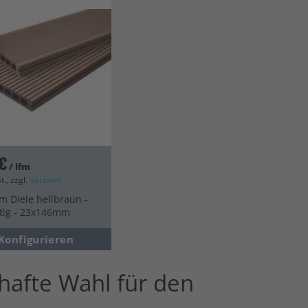
€
/ lfm
t., zzgl.
Versand
m Diele hellbraun -
itig - 23x146mm
Konfigurieren
hafte Wahl für den