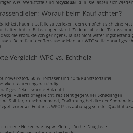
rtigen WPC-Werkstoffe sind
recyclebar
, d. h. sie lassen sich wiede
rassendielen: Worauf beim Kauf achten?
glichkeit hat mit Gefälle zu verlegen, dem empfiehlt sich eine Ma
nd halten hohen Belastungen stand. Zudem sollte der Terrassenbel
, dass die Produkte von geringer Qualität nicht witterungsbeständi
lassen. Beim Kauf der Terrassendielen aus WPC sollte darauf geach
t.
kte Vergleich WPC vs. Echtholz
rbundwerkstoff, 60 % Holzfaser und 40 % Kunststoffanteil
digkeit: Witterungsbeständig
hmäßiges Dekor, warme Holzoptik
Pflege: Äußerst pflegeleicht, resistent gegenüber Schädlingen
Keine Splitter, rutschhemmend, Erwärmung bei direkter Sonnenein
 Regel teurer als Echtholz, WPC Preis abhängig von der Qualität b
schiedene Hölzer, wie bspw. Kiefer, Lärche, Douglasie
digkeit: Weniger witterungsbeständig