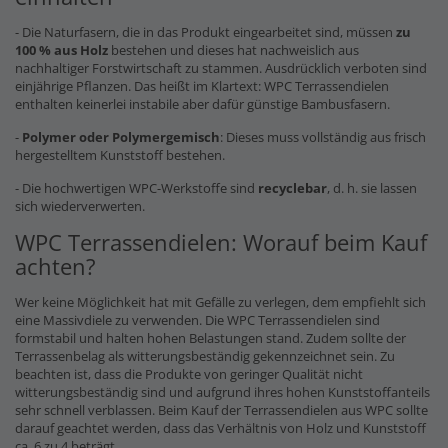
- Die Naturfasern, die in das Produkt eingearbeitet sind, müssen
zu
100 % aus Holz
bestehen und dieses hat nachweislich aus
nachhaltiger Forstwirtschaft zu stammen. Ausdrücklich verboten sind
einjährige Pflanzen. Das heißt im Klartext: WPC Terrassendielen
enthalten keinerlei instabile aber dafür günstige Bambusfasern.
-
Polymer oder Polymergemisch
: Dieses muss vollständig aus frisch
hergestelltem Kunststoff bestehen.
- Die hochwertigen WPC-Werkstoffe sind
recyclebar
, d. h. sie lassen
sich wiederverwerten.
WPC Terrassendielen: Worauf beim Kauf
achten?
Wer keine Möglichkeit hat mit Gefälle zu verlegen, dem empfiehlt sich
eine Massivdiele zu verwenden. Die WPC Terrassendielen sind
formstabil und halten hohen Belastungen stand. Zudem sollte der
Terrassenbelag als witterungsbeständig gekennzeichnet sein. Zu
beachten ist, dass die Produkte von geringer Qualität nicht
witterungsbeständig sind und aufgrund ihres hohen Kunststoffanteils
sehr schnell verblassen. Beim Kauf der Terrassendielen aus WPC sollte
darauf geachtet werden, dass das Verhältnis von Holz und Kunststoff
ca. 6 zu 4 beträgt.