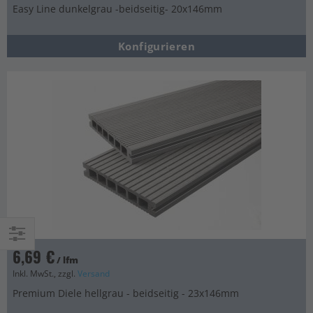
Easy Line dunkelgrau -beidseitig- 20x146mm
Konfigurieren
6,69 €
Einkaufsoptionen
/ lfm
Inkl. MwSt., zzgl.
Versand
Premium Diele hellgrau - beidseitig - 23x146mm