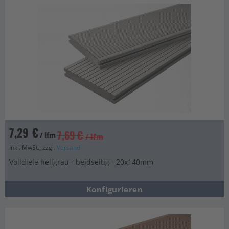
7,29 €
7,69 €
/ lfm
/ lfm
Inkl. MwSt., zzgl.
Versand
Volldiele hellgrau - beidseitig - 20x140mm
Konfigurieren