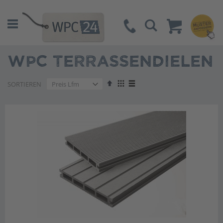
Suche
WPC TERRASSENDIELEN
Absteigend
Anzeigen
SORTIEREN
sortieren
als
Liste
Liste