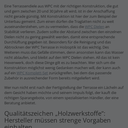
Eine Terrassendiele aus WPC mit der richtigen Konstruktion, die gut
und gern zwischen 20 und 30 Jahre alt wird, ist in der Anschaffung
nicht gerade günstig. Mit Konstruktion ist hier der zum Beispiel der
Unterbau gemeint. Zum einen dürfen die Traglatten nicht zu weit
auseinanderstehen, um zu vermeiden, dass die
WPC Dielen
an
Stabilität verlieren. Zudem sollte der Abstand zwischen den einzelnen
Dielen nicht zu gering gewählt werden, damit eine entsprechende
Durchlüftung gegeben ist. Besonders für die Reinigung und das
Abtrocknen der WPC Terrasse in Holzoptik ist das wichtig. Des
Weiteren muss das Gefälle stimmen, denn ansonsten kann das Wasser
nicht ablaufen, und bleibt auf den WPC Dielen stehen. All das ist kein
Hexenwerk, doch diese Dinge gilt es zu beachten. Wer sich um die
Konstruktion möglichst wenig Gedanken machen will, der kann auch
auf ein
WPC Komplett-Set
zurückgreifen, bei dem das passende
Zubehör in ausreichender Form bereits mitgeliefert wird.
Wer nun nicht erst nach der Fertigstellung der Terrasse ein Lächeln auf
dem Gesicht haben möchte und seinem Impuls folgt, der kauft die
richtigen Sparangebote, von einem spezialisierten Händler, der eine
Beratung anbietet.
Qualitätszeichen „Holzwerkstoffe“:
Hersteller müssen strenge Vorgaben
einhalten