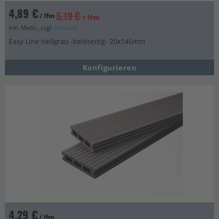
4,89 €
5,19 €
/ lfm
/ lfm
Inkl. MwSt., zzgl.
Versand
Easy Line hellgrau -beidseitig- 20x146mm
Konfigurieren
4,29 €
/ lfm