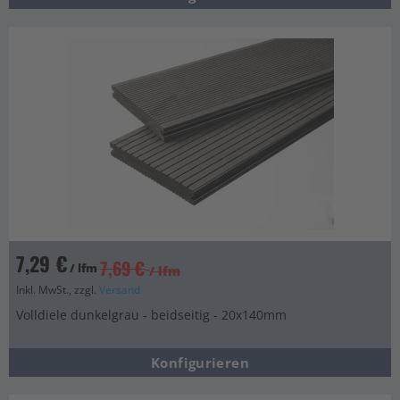
7,29 €
7,69 €
/ lfm
/ lfm
Inkl. MwSt., zzgl.
Versand
Volldiele dunkelgrau - beidseitig - 20x140mm
Konfigurieren