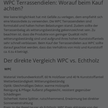
WPC Terrassendielen: Worauf beim Kauf
achten?
Wer keine Möglichkeit hat mit Gefälle zu verlegen, dem empfiehlt sich
eine Massivdiele zu verwenden. Die WPC Terrassendielen sind
formstabil und halten hohen Belastungen stand. Zudem sollte der
Terrassenbelag als witterungsbeständig gekennzeichnet sein. Zu
beachten ist, dass die Produkte von geringer Qualität nicht
witterungsbeständig sind und aufgrund ihres hohen Kunststoffanteils
sehr schnell verblassen. Beim Kauf der Terrassendielen aus WPC sollte
darauf geachtet werden, dass das Verhältnis von Holz und Kunststoff
ca. 6 zu 4 beträgt.
Der direkte Vergleich WPC vs. Echtholz
WPC
Material: Verbundwerkstoff, 60 % Holzfaser und 40 % Kunststoffanteil
Wetterbeständigkeit: Witterungsbeständig
Optik: Gleichmäßiges Dekor, warme Holzoptik
Reinigung & Pflege: Äußerst pflegeleicht, resistent gegenüber
Schädlingen
Sicherheit: Keine Splitter, rutschhemmend, Erwärmung bei direkter
Sonneneinstrahlung
Preis: In der Regel teurer als Echtholz, WPC Preis abhängig von der