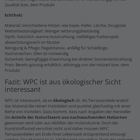
Qualität bzw. dem Produkt
Echtholz
Material: Verschiedene Hölzer, wie bspw. Kiefer, Lärche, Douglasie
Wetterbeständigkeit: Weniger witterungsbeständig
Optik: Natürlich, warme Ausstrahlung, vielfältiges Farbenspiel,
abwechslungsreich im Muster
Reinigung & Pflege: flegeintensiv, anfällig für Schädlinge,
Nachstreichen, Ölen ist notwendig
Sicherheit: Geringfügige Erwärmung bei direkter Sonneneinstrahlung
Preis: Bereits günstig erhältlich, abhängig von der Holzart bzw. dem
Produkt
Fazit: WPC ist aus ökologischer Sicht
interessant
WPC ist interessant, da es
ökologisch
ist. Als Terrassendiele ersetzt
das Material die reinen Holzdielen und punktet gleichzeitig mit einer
Reihe von Vorteilen. Dazu kommt, dass nach Angaben der Hersteller
die
Anteile der Naturfasern
aus nachwachsenden Holzarten
gewonnen wird oder aus Abfällen der Holzindustrie. Doch der
Kunststoffanteil verrottet nicht und daher müssen WPC
Terrassendielen am Ende Ihrer Lebenszeit entsprechend entsorgt
werden. Das Material ist zu 100 Prozent recyclebar. Dank der geringen