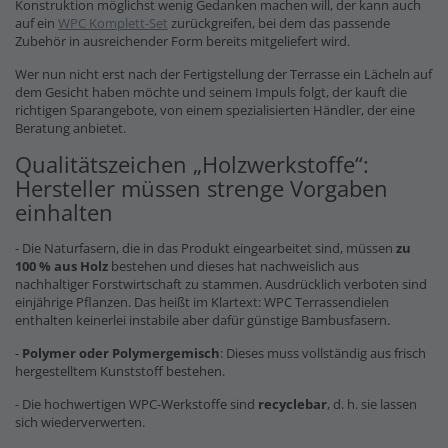
Konstruktion möglichst wenig Gedanken machen will, der kann auch
auf ein
WPC Komplett-Set
zurückgreifen, bei dem das passende
Zubehör in ausreichender Form bereits mitgeliefert wird.
Wer nun nicht erst nach der Fertigstellung der Terrasse ein Lächeln auf
dem Gesicht haben möchte und seinem Impuls folgt, der kauft die
richtigen Sparangebote, von einem spezialisierten Händler, der eine
Beratung anbietet.
Qualitätszeichen „Holzwerkstoffe“:
Hersteller müssen strenge Vorgaben
einhalten
- Die Naturfasern, die in das Produkt eingearbeitet sind, müssen
zu
100 % aus Holz
bestehen und dieses hat nachweislich aus
nachhaltiger Forstwirtschaft zu stammen. Ausdrücklich verboten sind
einjährige Pflanzen. Das heißt im Klartext: WPC Terrassendielen
enthalten keinerlei instabile aber dafür günstige Bambusfasern.
-
Polymer oder Polymergemisch
: Dieses muss vollständig aus frisch
hergestelltem Kunststoff bestehen.
- Die hochwertigen WPC-Werkstoffe sind
recyclebar
, d. h. sie lassen
sich wiederverwerten.