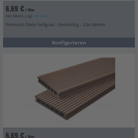
6,69 €
/ lfm
Inkl. MwSt., zzgl.
Versand
Premium Diele hellgrau - beidseitig - 23x146mm
Konfigurieren
6,69 €
/ lfm