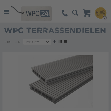
Suche
WPC TERRASSENDIELEN
Absteigend
Anzeigen
SORTIEREN
sortieren
als
Liste
Liste