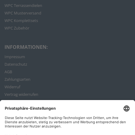
WPC Terrassendielen
WPC Musterversand
WPC Komplettsets
WPC Zubehör
INFORMATIONEN:
Impressum
Datenschutz
AGB
Zahlungsarten
Widerruf
Vertrag widerrufen
Bestellvorgang
ZAHLUNGSARTEN: