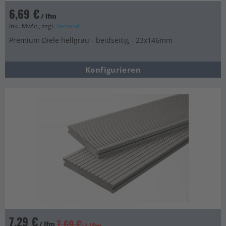
6,69 €
/ lfm
Inkl. MwSt., zzgl.
Versand
Premium Diele hellgrau - beidseitig - 23x146mm
Konfigurieren
7,29 €
7,69 €
/ lfm
/ lfm