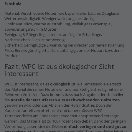
Echtholz
Material: Verschiedene Hölzer, wie bspw. Kiefer, Lärche, Douglasie
Wetterbeständigkeit: Weniger witterungsbeständig
Optik: Natürlich, warme Ausstrahlung, vielfältiges Farbenspiel,
abwechslungsreich im Muster
Reinigung & Pflege: flegeintensiv, anfällig für Schädlinge,
Nachstreichen, Ölen ist notwendig
Sicherheit: Geringfügige Erwärmung bei direkter Sonneneinstrahlung
Preis: Bereits günstig erhältlich, abhängig von der Holzart bzw. dem
Produkt
Fazit: WPC ist aus ökologischer Sicht
interessant
WPC ist interessant, da es
ökologisch
ist. Als Terrassendiele ersetzt
das Material die reinen Holzdielen und punktet gleichzeitig mit einer
Reihe von Vorteilen. Dazu kommt, dass nach Angaben der Hersteller
die
Anteile der Naturfasern
aus nachwachsenden Holzarten
gewonnen wird oder aus Abfällen der Holzindustrie. Doch der
Kunststoffanteil verrottet nicht und daher müssen WPC
Terrassendielen am Ende Ihrer Lebenszeit entsprechend entsorgt
werden. Das Material ist zu 100 Prozent recyclebar. Dank der geringen
Verformung lassen sich die Dielen
einfach verlegen und sind gut zu
bearbeiten
. Auch vom Gewicht her sind WPC Terrassendielen leichter