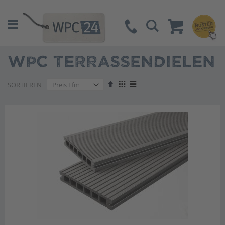
Suche
WPC TERRASSENDIELEN
Absteigend
Anzeigen
SORTIEREN
sortieren
als
Liste
Liste