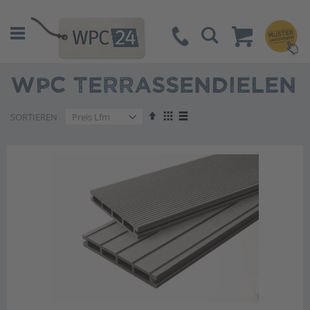
Suche
WPC TERRASSENDIELEN
Absteigend
Anzeigen
SORTIEREN
sortieren
als
Liste
Liste