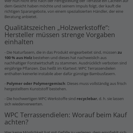
Wer nun nicht erst nach der Fertigstellung der Terrasse ein Lächeln auf
dem Gesicht haben möchte und seinem Impuls folgt, der kauft die
richtigen Sparangebote, von einem spezialisierten Händler, der eine
Beratung anbietet.
Qualitätszeichen „Holzwerkstoffe“:
Hersteller müssen strenge Vorgaben
einhalten
- Die Naturfasern, die in das Produkt eingearbeitet sind, müssen
zu
100 % aus Holz
bestehen und dieses hat nachweislich aus
nachhaltiger Forstwirtschaft zu stammen. Ausdrücklich verboten sind
einjährige Pflanzen. Das heißt im Klartext: WPC Terrassendielen
enthalten keinerlei instabile aber dafür günstige Bambusfasern.
-
Polymer oder Polymergemisch
: Dieses muss vollständig aus frisch
hergestelltem Kunststoff bestehen.
- Die hochwertigen WPC-Werkstoffe sind
recyclebar
, d. h. sie lassen
sich wiederverwerten.
WPC Terrassendielen: Worauf beim Kauf
achten?
Wer keine Möglichkeit hat mit Gefälle zu verlegen, dem empfiehlt sich