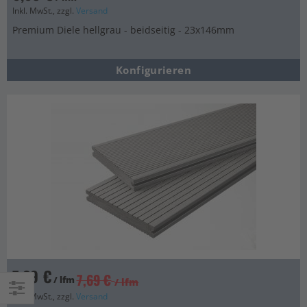
Inkl. MwSt., zzgl.
Versand
Premium Diele hellgrau - beidseitig - 23x146mm
Konfigurieren
7,29 €
7,69 €
/ lfm
/ lfm
Inkl. MwSt., zzgl.
Versand
Einkaufsoptionen