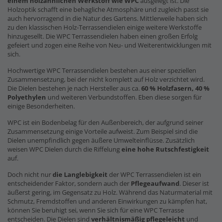
einem holzähnlichen Werkstoff wie WPC
ausgelegt ist. Die
Holzoptik schafft eine behagliche Atmosphäre und zugleich passt sie
auch hervorragend in die Natur des Gartens. Mittlerweile haben sich
zu den klassischen Holz-Terrassendielen einige weitere Werkstoffe
hinzugesellt. Die WPC Terrassendielen haben einen großen Erfolg
gefeiert und zogen eine Reihe von Neu- und Weiterentwicklungen mit
sich.
Hochwertige WPC Terrassendielen bestehen aus einer speziellen
Zusammensetzung, bei der nicht komplett auf Holz verzichtet wird.
Die Dielen bestehen je nach Hersteller aus ca.
60 % Holzfasern, 40 %
Polyethylen
und weiteren Verbundstoffen. Eben diese sorgen für
einige Besonderheiten.
WPC ist ein Bodenbelag für den Außenbereich, der aufgrund seiner
Zusammensetzung einige Vorteile aufweist. Zum Beispiel sind die
Dielen unempfindlich gegen äußere Umwelteinflüsse. Zusätzlich
weisen WPC Dielen durch die Riffelung
eine hohe Rutschfestigkeit
auf.
Doch nicht nur
die Langlebigkeit
der WPC Terrassendielen ist ein
entscheidender Faktor, sondern auch der
Pflegeaufwand
. Dieser ist
äußerst gering, im Gegensatz zu Holz. Während das Naturmaterial mit
Schmutz, Fremdstoffen und anderen Einwirkungen zu kämpfen hat,
können Sie beruhigt sei, wenn Sie sich für eine WPC Terrasse
entscheiden. Die Dielen sind
verhältnismäßig pflegeleicht
und