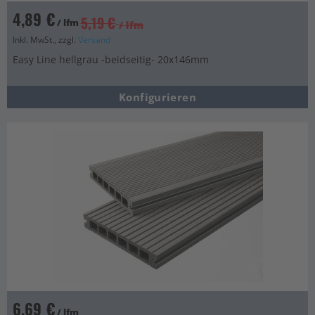
4,89 €
5,19 €
/ lfm
/ lfm
Inkl. MwSt., zzgl.
Versand
Easy Line hellgrau -beidseitig- 20x146mm
Konfigurieren
6,69 €
/ lfm