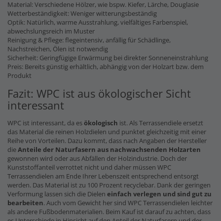
Material: Verschiedene Hölzer, wie bspw. Kiefer, Lärche, Douglasie
Wetterbeständigkeit: Weniger witterungsbeständig
Optik: Natürlich, warme Ausstrahlung, vielfältiges Farbenspiel,
abwechslungsreich im Muster
Reinigung & Pflege: flegeintensiv, anfällig für Schädlinge,
Nachstreichen, Ölen ist notwendig
Sicherheit: Geringfügige Erwärmung bei direkter Sonneneinstrahlung
Preis: Bereits günstig erhältlich, abhängig von der Holzart bzw. dem
Produkt
Fazit: WPC ist aus ökologischer Sicht
interessant
WPC ist interessant, da es
ökologisch
ist. Als Terrassendiele ersetzt
das Material die reinen Holzdielen und punktet gleichzeitig mit einer
Reihe von Vorteilen. Dazu kommt, dass nach Angaben der Hersteller
die
Anteile der Naturfasern
aus nachwachsenden Holzarten
gewonnen wird oder aus Abfällen der Holzindustrie. Doch der
Kunststoffanteil verrottet nicht und daher müssen WPC
Terrassendielen am Ende Ihrer Lebenszeit entsprechend entsorgt
werden. Das Material ist zu 100 Prozent recyclebar. Dank der geringen
Verformung lassen sich die Dielen
einfach verlegen und sind gut zu
bearbeiten
. Auch vom Gewicht her sind WPC Terrassendielen leichter
als andere Fußbodenmaterialien. Beim Kauf ist darauf zu achten, dass
es Unterschiede in Hinsicht auf den Anteil der Naturfasern und der