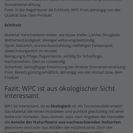
Sonneneinstrahlung
Preis: In der Regel teurer als Echtholz, WPC Preis abhängig von der
Qualität bzw. dem Produkt
Echtholz
Material: Verschiedene Hölzer, wie bspw. Kiefer, Lärche, Douglasie
Wetterbeständigkeit: Weniger witterungsbeständig
Optik: Natürlich, warme Ausstrahlung, vielfältiges Farbenspiel,
abwechslungsreich im Muster
Reinigung & Pflege: flegeintensiv, anfällig für Schädlinge,
Nachstreichen, Ölen ist notwendig
Sicherheit: Geringfügige Erwärmung bei direkter Sonneneinstrahlung
Preis: Bereits günstig erhältlich, abhängig von der Holzart bzw. dem
Produkt
Fazit: WPC ist aus ökologischer Sicht
interessant
WPC ist interessant, da es
ökologisch
ist. Als Terrassendiele ersetzt
das Material die reinen Holzdielen und punktet gleichzeitig mit einer
Reihe von Vorteilen. Dazu kommt, dass nach Angaben der Hersteller
die
Anteile der Naturfasern
aus nachwachsenden Holzarten
gewonnen wird oder aus Abfällen der Holzindustrie. Doch der
Kunststoffanteil verrottet nicht und daher müssen WPC