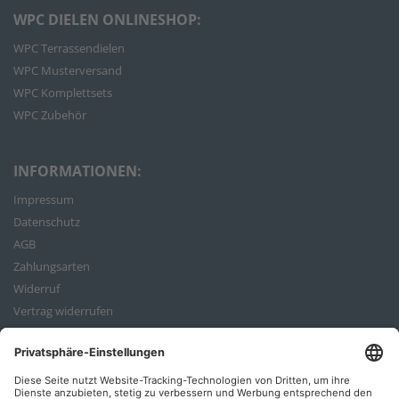
WPC DIELEN ONLINESHOP:
WPC Terrassendielen
WPC Musterversand
WPC Komplettsets
WPC Zubehör
INFORMATIONEN:
Impressum
Datenschutz
AGB
Zahlungsarten
Widerruf
Vertrag widerrufen
Bestellvorgang
ZAHLUNGSARTEN: