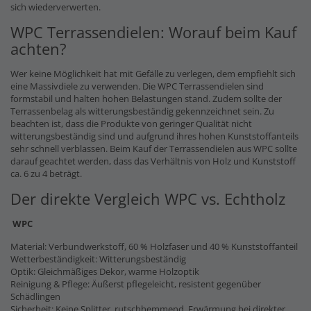
sich wiederverwerten.
WPC Terrassendielen: Worauf beim Kauf
achten?
Wer keine Möglichkeit hat mit Gefälle zu verlegen, dem empfiehlt sich
eine Massivdiele zu verwenden. Die WPC Terrassendielen sind
formstabil und halten hohen Belastungen stand. Zudem sollte der
Terrassenbelag als witterungsbeständig gekennzeichnet sein. Zu
beachten ist, dass die Produkte von geringer Qualität nicht
witterungsbeständig sind und aufgrund ihres hohen Kunststoffanteils
sehr schnell verblassen. Beim Kauf der Terrassendielen aus WPC sollte
darauf geachtet werden, dass das Verhältnis von Holz und Kunststoff
ca. 6 zu 4 beträgt.
Der direkte Vergleich WPC vs. Echtholz
WPC
Material: Verbundwerkstoff, 60 % Holzfaser und 40 % Kunststoffanteil
Wetterbeständigkeit: Witterungsbeständig
Optik: Gleichmäßiges Dekor, warme Holzoptik
Reinigung & Pflege: Äußerst pflegeleicht, resistent gegenüber
Schädlingen
Sicherheit: Keine Splitter, rutschhemmend, Erwärmung bei direkter