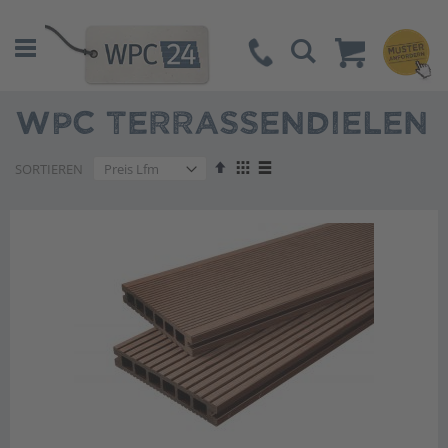
Suche
WPC TERRASSENDIELEN
Absteigend
Anzeigen
SORTIEREN
sortieren
als
Liste
Liste