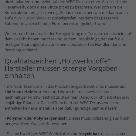
nicht ablaufen, und bleibt auf den WPC Dielen stehen. All das ist kein
Hexenwerk, doch diese Dinge gilt es zu beachten. Wer sich um die
Konstruktion möglichst wenig Gedanken machen will, der kann auch
auf ein
WPC Komplett-Set
zurückgreifen, bei dem das passende
Zubehör in ausreichender Form bereits mitgeliefert wird.
Wer nun nicht erst nach der Fertigstellung der Terrasse ein Lächeln auf
dem Gesicht haben möchte und seinem Impuls folgt, der kauft die
richtigen Sparangebote, von einem spezialisierten Händler, der eine
Beratung anbietet.
Qualitätszeichen „Holzwerkstoffe“:
Hersteller müssen strenge Vorgaben
einhalten
- Die Naturfasern, die in das Produkt eingearbeitet sind, müssen
zu
100 % aus Holz
bestehen und dieses hat nachweislich aus
nachhaltiger Forstwirtschaft zu stammen. Ausdrücklich verboten sind
einjährige Pflanzen. Das heißt im Klartext: WPC Terrassendielen
enthalten keinerlei instabile aber dafür günstige Bambusfasern.
-
Polymer oder Polymergemisch
: Dieses muss vollständig aus frisch
hergestelltem Kunststoff bestehen.
- Die hochwertigen WPC-Werkstoffe sind
recyclebar
, d. h. sie lassen