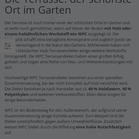
Ort im Garten
Die Terrasse ist noch immer einer der schönsten Orte im Garten und
es wirkt noch gemütlicher, wenn auf dieser der Boden
mit Holz oder
einem holzähnlichen Werkstoff wie WPC
ausgelegt ist. Die
Holzoptik schafft eine behagliche Atmosphäre und zugleich passt sie
auch hervorragend in die Natur des Gartens. Mittlerweile haben sich
zu den klassischen Holz-Terrassendielen einige weitere Werkstoffe
Einkaufsoptionen
hinzugesellt. Die WPC Terrassendielen haben einen großen Erfolg
gefeiert und zogen eine Reihe von Neu- und Weiterentwicklungen mit
sich.
Hochwertige WPC Terrassendielen bestehen aus einer speziellen
Zusammensetzung, bei der nicht komplett auf Holz verzichtet wird.
Die Dielen bestehen je nach Hersteller aus ca.
60 % Holzfasern, 40 %
Polyethylen
und weiteren Verbundstoffen. Eben diese sorgen für
einige Besonderheiten.
WPC ist ein Bodenbelag für den Außenbereich, der aufgrund seiner
Zusammensetzung einige Vorteile aufweist. Zum Beispiel sind die
Dielen unempfindlich gegen äußere Umwelteinflüsse. Zusätzlich
weisen WPC Dielen durch die Riffelung
eine hohe Rutschfestigkeit
auf.