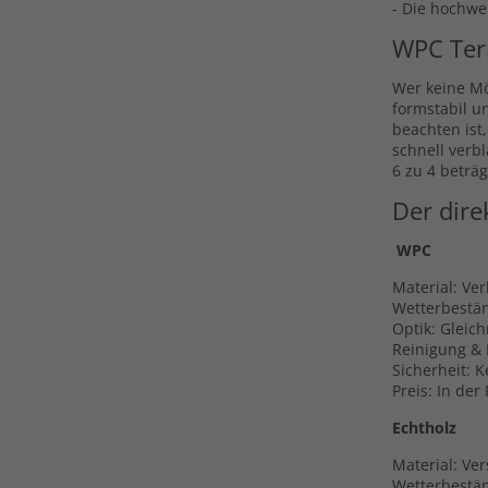
- Die hochwe
WPC Ter
Wer keine Mö
formstabil u
beachten ist
schnell verb
6 zu 4 beträg
Der dire
WPC
Material: Ve
Wetterbestän
Optik: Gleic
Reinigung & 
Sicherheit: 
Preis: In der
Echtholz
Material: Ver
Wetterbestän