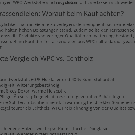
rtigen WPC-Werkstoffe sind
recyclebar
, d. h. sie lassen sich wiede
rassendielen: Worauf beim Kauf achten?
glichkeit hat mit Gefälle zu verlegen, dem empfiehlt sich eine Ma
nd halten hohen Belastungen stand. Zudem sollte der Terrassenbel
, dass die Produkte von geringer Qualität nicht witterungsbeständi
lassen. Beim Kauf der Terrassendielen aus WPC sollte darauf geach
t.
kte Vergleich WPC vs. Echtholz
rbundwerkstoff, 60 % Holzfaser und 40 % Kunststoffanteil
digkeit: Witterungsbeständig
hmäßiges Dekor, warme Holzoptik
Pflege: Äußerst pflegeleicht, resistent gegenüber Schädlingen
Keine Splitter, rutschhemmend, Erwärmung bei direkter Sonnenein
 Regel teurer als Echtholz, WPC Preis abhängig von der Qualität b
schiedene Hölzer, wie bspw. Kiefer, Lärche, Douglasie
digkeit: Weniger witterungsbeständig