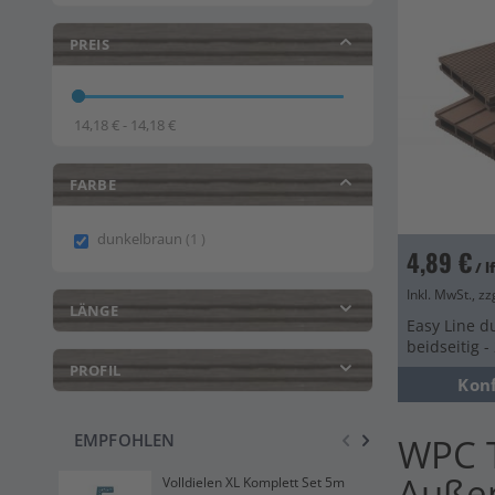
PREIS
14,18 € - 14,18 €
FARBE
item
dunkelbraun
1
4,89 €
/ 
Inkl. MwSt., zz
LÄNGE
Easy Line d
beidseitig 
PROFIL
Kon
EMPFOHLEN
WPC T
Auße
Volldielen XL Komplett Set 5m
Dre