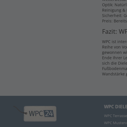
Optik: Natür
Reinigung & P
Sicherheit: 
Preis: Bereit
Fazit: W
WPC ist inte
Reihe von Vo
gewonnen wir
Ende Ihrer L
sich die Die
Fußbodenmate
Wandstärke g
WPC DIEL
WPC Terrasse
WPC Musterv