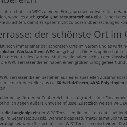
hellbraun -beidseitig-
9 €
0,00 €
n Jahren hat sich WPC zu einem Erfolgsprodukt entwickelt. Im Hande
l. MwSt., zzgl.
Versand
Inkl. MwSt., zzgl.
Versand
len, wobei es auch
große Qualitätsunterschiede
gibt. Daher ist e
kte zu achten, damit es später nicht zu bösen Überraschungen ko
itdiele Volldiele XL
Breitdiele Volldiele XL
kelbraun - beidseitig -
hellgrau -beidseitig- 20 x 200
errasse: der schönste Ort im
x200mm
mm
69 €
12,69 €
/ lfm
/ lfm
l. MwSt., zzgl.
Versand
Inkl. MwSt., zzgl.
Versand
 ist noch immer einer der schönsten Orte im Garten und es wirkt 
hnlichen Werkstoff wie WPC
ausgelegt ist. Die Holzoptik schafft 
chlussprofil Gerade
Drehfuss 6,6 - 14,5 cm
 in die Natur des Gartens. Mittlerweile haben sich zu den klassisc
8 €
5,49 €
. Die WPC Terrassendielen haben einen großen Erfolg gefeiert und
l. MwSt., zzgl.
Versand
Inkl. MwSt., zzgl.
Versand
WPC Terrassendielen bestehen aus einer speziellen Zusammensetzun
hen je nach Hersteller aus ca.
60 % Holzfasern, 40 % Polyethylen
u
ten.
Bodenbelag für den Außenbereich, der aufgrund seiner Zusammenset
findlich gegen äußere Umwelteinflüsse. Zusätzlich weisen WPC Di
nur
die Langlebigkeit
der WPC Terrassendielen ist ein entscheidend
ng, im Gegensatz zu Holz. Während das Naturmaterial mit Schmut
eruhigt sei, wenn Sie sich für eine WPC Terrasse entscheiden. Die