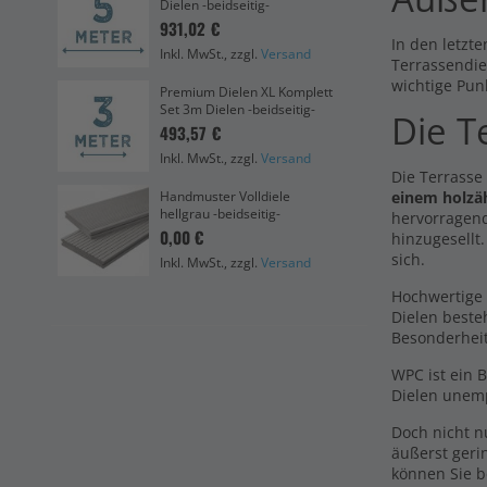
Dielen -beidseitig-
3,9
931,02 €
In den letzte
Ink
Inkl. MwSt., zzgl.
Versand
Terrassendie
wichtige Pun
Bre
Premium Dielen XL Komplett
dun
Set 3m Dielen -beidseitig-
Die T
20
493,57 €
12,
Inkl. MwSt., zzgl.
Versand
Ink
Die Terrasse
einem holzä
Handmuster Volldiele
hellgrau -beidseitig-
Abs
hervorragend
0,00 €
8,6
hinzugesellt
sich.
Inkl. MwSt., zzgl.
Versand
Ink
Hochwertige 
Dielen beste
Besonderhei
WPC ist ein 
Dielen unemp
Doch nicht 
äußerst geri
können Sie b