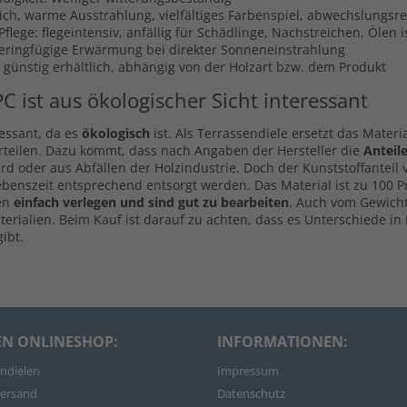
lich, warme Ausstrahlung, vielfältiges Farbenspiel, abwechslungsr
flege: flegeintensiv, anfällig für Schädlinge, Nachstreichen, Ölen 
Geringfügige Erwärmung bei direkter Sonneneinstrahlung
s günstig erhältlich, abhängig von der Holzart bzw. dem Produkt
PC ist aus ökologischer Sicht interessant
ressant, da es
ökologisch
ist. Als Terrassendiele ersetzt das Materi
rteilen. Dazu kommt, dass nach Angaben der Hersteller die
Anteil
d oder aus Abfällen der Holzindustrie. Doch der Kunststoffanteil
ebenszeit entsprechend entsorgt werden. Das Material ist zu 100 
len
einfach verlegen und sind gut zu bearbeiten
. Auch vom Gewicht
rialien. Beim Kauf ist darauf zu achten, dass es Unterschiede in 
ibt.
EN ONLINESHOP:
INFORMATIONEN:
ndielen
Impressum
ersand
Datenschutz