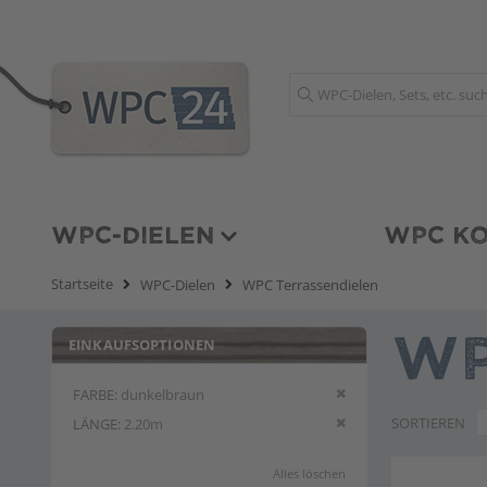
Suche
WPC-DIELEN
WPC KO
Startseite
WPC-Dielen
WPC Terrassendielen
EINKAUFSOPTIONEN
WP
Diesen Artikel entfern
FARBE
dunkelbraun
Diesen Artikel entfern
SORTIEREN
LÄNGE
2.20m
Alles löschen