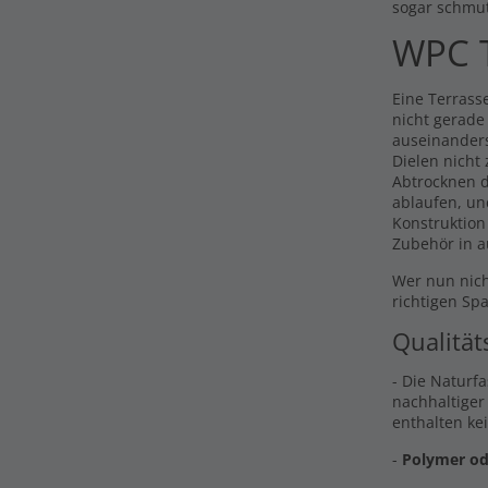
sogar schmu
WPC T
Eine Terrasse
nicht gerade
auseinander
Dielen nicht
Abtrocknen d
ablaufen, un
Konstruktion
Zubehör in a
Wer nun nich
richtigen Sp
Qualität
- Die Naturf
nachhaltiger
enthalten ke
-
Polymer od