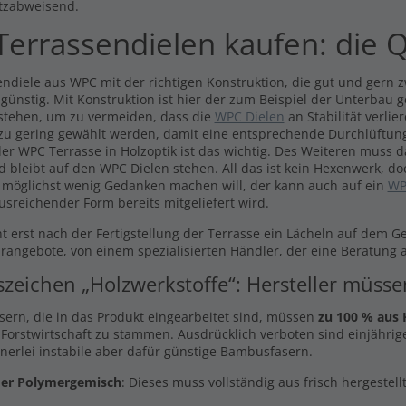
tzabweisend.
errassendielen kaufen: die Q
ndiele aus WPC mit der richtigen Konstruktion, die gut und gern zw
 günstig. Mit Konstruktion ist hier der zum Beispiel der Unterbau 
stehen, um zu vermeiden, dass die
WPC Dielen
an Stabilität verli
 zu gering gewählt werden, damit eine entsprechende Durchlüftung
er WPC Terrasse in Holzoptik ist das wichtig. Des Weiteren muss 
d bleibt auf den WPC Dielen stehen. All das ist kein Hexenwerk, do
 möglichst wenig Gedanken machen will, der kann auch auf ein
WP
usreichender Form bereits mitgeliefert wird.
t erst nach der Fertigstellung der Terrasse ein Lächeln auf dem G
arangebote, von einem spezialisierten Händler, der eine Beratung a
szeichen „Holzwerkstoffe“: Hersteller müss
asern, die in das Produkt eingearbeitet sind, müssen
zu 100 % aus 
 Forstwirtschaft zu stammen. Ausdrücklich verboten sind einjährige
inerlei instabile aber dafür günstige Bambusfasern.
er Polymergemisch
: Dieses muss vollständig aus frisch hergestel