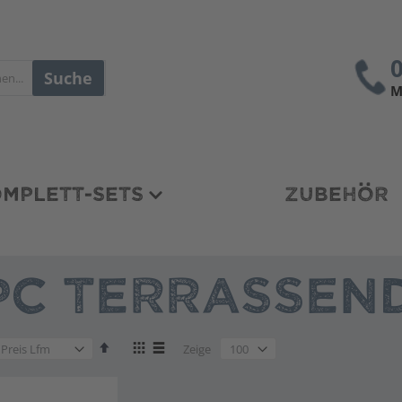
Suche
M
MPLETT-SETS
ZUBEHÖR
C TERRASSEND
en
Absteigend
Anzeigen
en
Zeige
sortieren
als
Liste
Liste